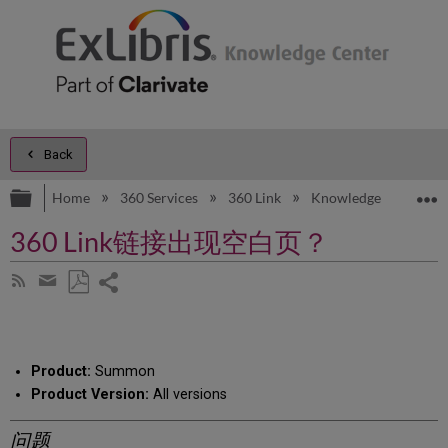
Back
Expand/collapse global hierarchy
E
Home
360 Services
360 Link
Knowledge Articles
360 Link链接出现空白页？
Share
Subscribe
by
page
Save
Share
RSS
as
by
PDF
email
Product:
Summon
Product Version:
All versions
问题