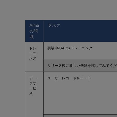
Alma
タスク
の領
域
トレ
実装中のAlmaトレーニング
ーニ
ング
リリース後に新しい機能を試してみてください
デー
ユーザーレコードをロード
タサ
ービ
ス