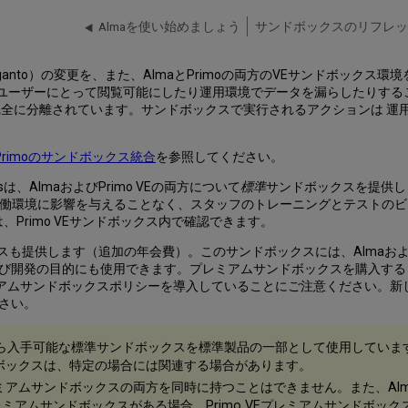
Almaを使い始めましょう
サンドボックスのリフレッ
ganto）の変更を、また、AlmaとPrimoの両方のVEサンドボックス環
 変更をユーザーにとって閲覧可能にしたり運用環境でデータを漏らしたり
完全に分離されています。サンドボックスで実行されるアクションは 運
-Primoのサンドボックス統合
を参照してください。
isは、AlmaおよびPrimo VEの両方について
標準
サンドボックスを提供しま
実稼働環境に影響を与えることなく、スタッフのトレーニングとテストの
Primo VEサンドボックス内で確認できます。
スも提供します（追加の年会費）。このサンドボックスには、Almaおよび
び開発の目的にも使用できます。プレミアムサンドボックスを購入すると
新しいプレミアムサンドボックスポリシーを導入していることにご注意ください
さい。
risから入手可能な標準サンドボックスを標準製品の一部として使用していま
ボックスは、特定の場合には関連する場合があります。
アムサンドボックスの両方を同時に持つことはできません。また、Almaと
レミアムサンドボックスがある場合、Primo VEプレミアムサンドボッ