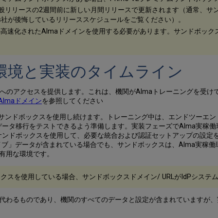
一般リリースの2週間前に新しい月間リリースで更新されます（通常、サ
bris社が後悔しているリリーススケジュールをご覧ください）。
の高速化されたAlmaドメインを使用する必要があります。サンドボック
ス環境と実装のタイムライン
ボックスへのアクセスを提供します。これは、機関がAlmaトレーニングを受
Almaドメイン
を参照してください
標準サンドボックスを使用し続けます。トレーニング中は、エンドツーエ
ータ移行をテストできるよう準備します。実装フェーズでAlma実稼働環境
準サンドボックスを使用して、必要な統合および認証セットアップの設定
に「ライブ」データが含まれている場合でも、サンドボックスは、Alma実
有用な環境です。
ックスを使用している場合、サンドボックスドメイン/ URLがIdPシス
代わるものであり、機関のすべてのデータと設定が含まれていますが