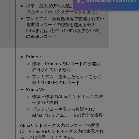
KNOWLEDGE ASSISTANT
追
標準 – 最大10万件の追加レコード（標
加
準のサンドボックスデータを超える）
情
プレミアム – 実稼働環境で管理されてい
報
る書誌レコードの総数を超える最大
Alma
20％または5万件（いずれか少ない方）
の
の追加レコード
サ
ン
ド
Primo：
ボ
ッ
標準 – Primoへのレコードの公開は
ク
許可されていません
ス
プレミアム – 選択したセットごとに
と
最大10,000件のレコード
生
Primo VE：
産
標準 – 標準のAlmaサンドボックスデ
環
ータの代表例
境
プレミアム – 生産から複製された
の
Almaプレミアムデータの完全な表現
違
い
Almaサンドボックス内のレコードの変更
は、Primo VEサンドボックス内に表示され
ることに注意してください。