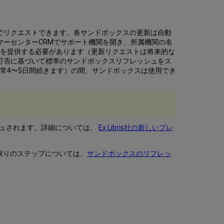
よ
び
プ
回までリクエストできます。各サンドボックスの更新は自動
レ
タマーセンターCRMでサポート機関を開き、所属機関の名
ミ
知を提供する必要があります（更新リクエストは将来的な
ア
利用可否に基づいて標準のサンドボックスリフレッシュをス
ム
常4〜5日間続きます）の間、サンドボックスは使用でき
サ
ン
ド
ボ
ッ
ク
ッシュされます。詳細については、
Ex Libris社の新しいプレ
ス
間
の
限りのステップについては、
サンドボックスのリフレッ
違
い
そ
の
他
の
考