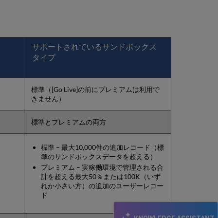
慮
事
項
共
同
サポートされているサンドボックス
ネ
タイプ
ッ
ト
ワ
ー
標準（[Go Live]の前にプレミアムは利用で
ク
きません）
内
の
標準とプレミアムの両方
複
数
の
標準 – 最大10,000件の追加レコード（標
サ
準のサンドボックスデータを超える）
ン
プレミアム – 実稼働環境で管理される合
ド
計を超える最大50％または100K（いず
ボ
れか小さい方）の追加のユーザーレコー
ッ
ド
ク
ス