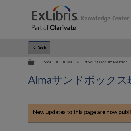
Back
Expand/collapse global hierarc
Home
Alma
Product Documentation
Almaサンドボックス
New updates to this page are now publi