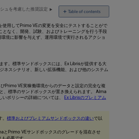
シュを考慮した推奨設定
Table of contents
Alma
境を使用してPrimo VEの変更を安全にテストすることがで
の
することなく、開発、試験、およびトレーニングを行う手段
サ
用環境に影響を与えず、運用環境で実行されるアクショ
ン
ド
ボ
ッ
ク
す。標準サンドボックスには、Ex Librisが提供する大
ス
ビジネスシナリオ、新しい拡張機能、および他のシステム
環
境
と
Primo VE実稼働環境からのデータと設定の完全な複
実
、標準のサンドボックスが置き換えられます。 Alma
装
。新しいポリシーの詳細については、
Ex Librisのプレミアム
の
タ
イ
す。
標準およびプレミアムサンドボックスの違い
で以
ム
ラ
Primo VEサンドボックスのグレードを混在させ
イ
ン
クスも必要です。