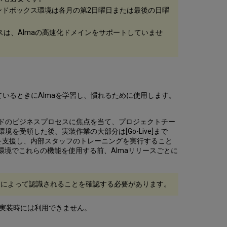
Alma
ンドボックス環境は各月の第2日曜日または最後の日曜
の
サ
スは、Almaの高速化ドメインをサポートしていませ
ン
ド
ボ
ッ
ク
ス
けているときにAlmaを学習し、慣れるために使用します。
リ
フ
レ
ンドのビジネスプロセスに焦点を当て、プロジェクトチー
ッ
を受領した後、実装作業の大部分は[Go-Live]まで
シ
を支援し、内部スタッフのトレーニングを実行すること
ュ
稼働環境でこれらの機能を使用する前、Almaリリースごとに
リ
ク
エ
ス
テムによって認識されることを確認する必要があります。
ト
標
、実装時には利用できません。
準
お