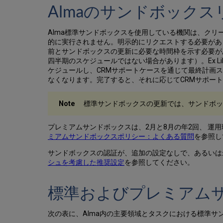
Almaのサンドボック
Alma標準サンドボックスを使用している機関は、クリー
的に実行されません。明示的にリクエストする必要がありま
前とサンドボックスの更新に必要な時間枠を示す必要が
四半期のスケジュールではない場合があります）。Ex 
ケジュールし、CRMサポートケースを通じて最終計画
なくなります。完了すると、それに応じてCRMサポー
標準サンドボックスの更新では、サンドボッ
プレミアムサンドボックスは、2月と8月の年2回、 運用環
ミアムサンドボックスポリシー：よくある質問
を参照し
サンドボックスの認証が、追加の設定なしで、あるいは
シュを考慮した推奨設定
を参照してください。
標準およびプレミアム
次の表に、Alma内の主要領域とタスクにおける標準