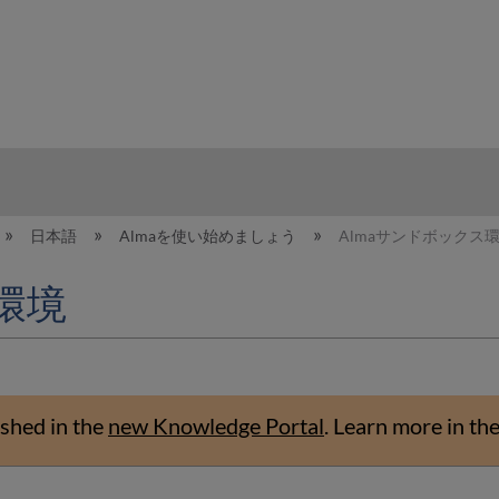
hy
日本語
Almaを使い始めましょう
Almaサンドボックス
環境
shed in the
new Knowledge Portal
.
Learn more in th