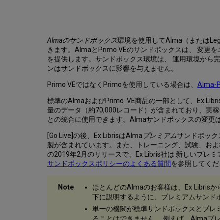
Almaのサンドボックス
環境を使用してAlma（またはLe
きます。AlmaとPrimo VEのサンドボックスは、
を提供します。サンドボックス環境は、 運用環境から
ンはサンドボックスに影響を与えません。
Primo VEではなくPrimoを使用している場合は、
Alma
標準のAlmaおよびPrimo VE商品の一部として、Ex Libr
量のデータ（約70,000レコード）が含まれており、
との統合に使用できます。Almaサンドボックスの変更は、
[Go Live]の後、Ex LibrisはAlma
プレミアム
サンドボック
製が含まれています。また、トレーニング、試験、およ
の2019年2月のリリースで、Ex Libris社は 
サンドボックスポリシーのよくある質問
を参照してくだ
ほとんどのAlmaのお客様は、Ex Lib
下に説明するように、プレミアムサンド
単一の機関が標準サンドボックスとプレミ
ることはできません。 例えば、Almaプ