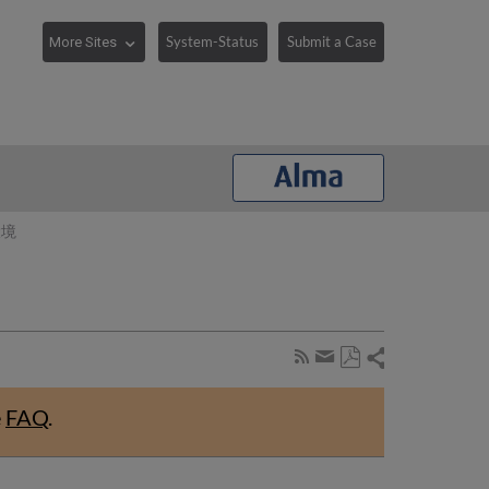
System-Status
Submit a Case
環境
Share
Subscribe
by
Save
page
Share
as
RSS
by
e
FAQ
.
PDF
email