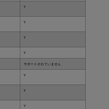
Alma
Y
に
よ
っ
て
Y
実
行
さ
Y
れ
る
チ
Y
ェ
ッ
ク
サポートされていません
フ
ァ
Y
イ
ル
の
Y
リ
ロ
ー
ド
Y