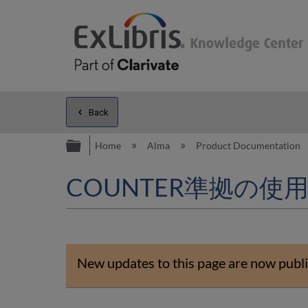
Back
Expand/collapse global hierarc
Home
Alma
Product Documentation
COUNTER準拠の
New updates to this page are now publi