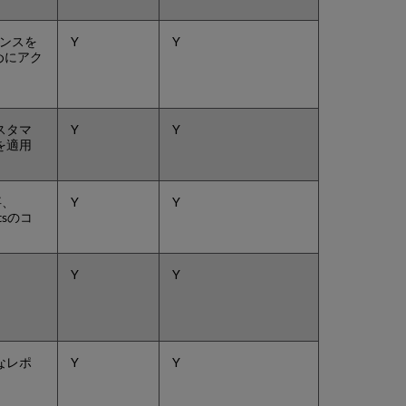
SUSHI
採
集
センスを
Y
Y
を
めにアク
管
理
SUSHI
スタマ
Y
Y
ア
を適用
カ
ウ
ン
ト
事、
Y
Y
情
stsのコ
報
を
R5
Y
Y
か
ら
R5.1
に
移
なレポ
Y
Y
行
す