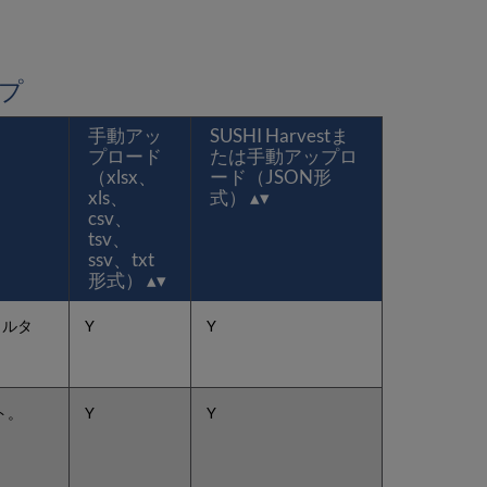
ザ
ー
役
職
イプ
の
概
要
手動アッ
SUSHI Harvestま
COUNTER
プロード
たは手動アップロ
購
（xlsx、
ード（JSON形
読
xls、
式）
者
csv、
を
tsv、
設
ssv、txt
定
形式）
SUSHI
ア
ィルタ
Y
Y
カ
ウ
ン
ト
ト。
Y
Y
を
管
理