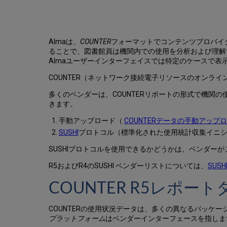
Almaは、
COUNTER
フォーマットでコンテンツプロバイ
ることで、図書館員は機関内での使用を分析および理解す
Almaユーザーインターフェイスでは特定のケースで表
COUNTER（ネットワーク接続電子リソースのオンラ
多くのベンダーは、COUNTERリポートの形式で機関の使
きます。
手動アップロード（
COUNTERデータの手動アップ
SUSHI
プロトコル（標準化された使用統計収集イニ
SUSHIプロトコルを使用できるかどうかは、ベンダー
R5およびR4のSUSHI ベンダーリストについては、
SUS
COUNTER R5レポー
COUNTERの使用状況データは、多くの異なるパッケー
プラットフォーム
はベンダーインターフェースを指します