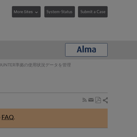
System-Status
Submit a Case
OUNTER準拠の使用状況データを管理
Share
Subscribe
by
Save
page
Share
as
RSS
by
e
FAQ
.
PDF
email