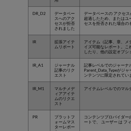
DR_D2
データベー
データベースの アクセ
スへのアク
超過したため、またはユー
セスが拒否
セスを拒否された場合の
されました
IR
拡張アイテ
アイテム（記事、章、メ
ムリポート
イズ可能なレポート。こ
したり、他の設定オプシ
IR_A1
ジャーナル
記事レベルでのジャーナル
記事のリク
Parent_Data_Typeがジャ
エスト
ンテンツに限定されてい
IR_M1
マルチメデ
アイテムレベルでのマル
ィアアイテ
ムのリクエ
スト
PR
プラットフ
コンテンツプロバイダー
ォームマス
ートで、 ユーザー は 
ターレポー