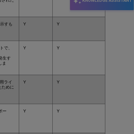
KNOWLEDGE ASSISTANT
示
COUNTER
デ
ー
を示すも
Y
Y
タ
の
手
動
ートで、
Y
Y
ア
ッ
発生す
プ
しま
ロ
ー
ド
使用ライ
Y
Y
と
たために
削
除
必
須
ポー
Y
Y
形
式
ア