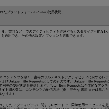
に要約されたプラットフォームレベルの使用状況。
ナル、書籍など）でのアクティビティを詳述するカスタマイズ可能なレ
ター を適用でき、その他の設定オプションも選択できます。
セス コンテンツを除く、書籍のフルテキストアクティビティに関するレ
tsおよびUnique_Title_Requestsとしてのものです。Unique_Title_Request
等の使用状況を提供します。Total_Item_Requestsは全体的なアク
サイト間の数は、コンテンツの配信方法（例：完全な 書籍 または章ご
異なります。
されました アクティビティに関するレポートで、同時使用ライセンスを
機関 がその書籍の ライセンス を持っていなかったためにアクセスを拒