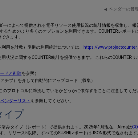
ベンダーの管
ダーによって提供される電子リソース使用状況の統計情報を収集し、報
るためのより多くのオプションを利用できます。COUNTERレポート
示できます。
イン利用を計数）準拠の利用統計については、
https://www.projectcounter.
用状況に関するCOUNTER統計を提供できます。 これらのCOUNTER
ロードと削除
を参照）
シアチブ）を介して自動的にアップロード（収集）
がこのプロトコルに準拠しているかどうかに依存することに注意してくだ
HIベンダーリスト
を参照してください。
トタイプ
ジ済みタイプ（レポート）で提供されます。2025年1月現在、Almaは
C
。リリース5以降、すべてのSUSHIレポートはJSON形式で返されま