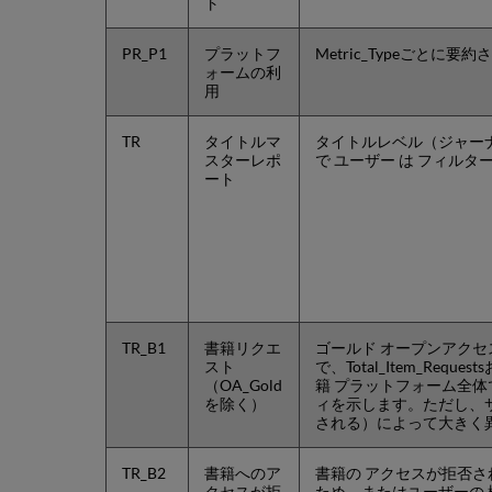
ト
PR_P1
プラットフ
Metric_Typeごと
ォームの利
用
TR
タイトルマ
タイトルレベル（ジャー
スターレポ
で ユーザー は フィル
ート
TR_B1
書籍リクエ
ゴールド オープンアク
スト
で、Total_Item_Reques
（OA_Gold
籍 プラットフォーム全体で同
を除く）
ィを示します。ただし、
される）によって大きく
TR_B2
書籍へのア
書籍の アクセスが拒否
クセスが拒
ため、またはユーザーの 