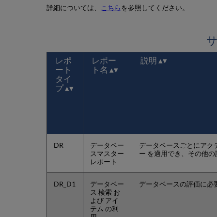
詳細については、
こちら
を参照してください。
サ
レポ
レポー
説明
ート
ト名
タイ
プ
DR
データベー
データベースごとにアクテ
スマスター
ー を適用でき、その他
レポート
DR_D1
データベー
データベースの評価に必
ス 検索 お
よび アイ
テム の利
用