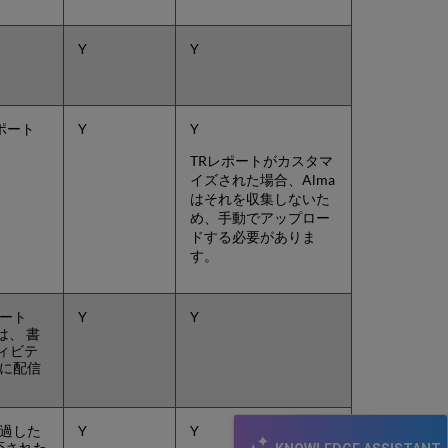
る
-
ワ
Y
Y
ー
ク
フ
ロ
ポート
Y
Y
ー
カ
TRレポートがカスタマ
ス
イズされた場合、Alma
タ
はそれを収集しないた
ム
め、手動でアップロー
SUSHI
ドする必要がありま
収
す。
集
使
用
ポート
Y
Y
状
sは、 書
況
ティビテ
とに配信
デ
ー
タ
の
超過した
Y
Y
表
否された