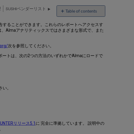
理
SUSHIベンダーリスト
Table of contents
COUNTER
告することができます。これらのレポートへアクセスす
R5
は、Almaアナリティックスではさまざまな形式で、また
レ
ポ
ー
org/
次を参照してください。
ト
タ
リポートは、次の2つの方法のいずれかでAlmaにロードで
イ
プ
COUNTER
R4
レ
さい。
ポ
ー
ト
タ
イ
プ
OUNTERリリース5.1
に 完全に準拠しています。 説明中の
ユ
す。
ー