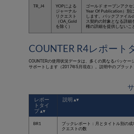
TR_J4
YOPによる
ゴールド オープンアクセ
ジャーナル
Year Of Publication）
リクエスト
します。バックファイル
（OA_Gold
ス契約の対象となる詳細を
を除く）
権の詳細を提供しないこ
COUNTER R4レポー
COUNTERの使用状況データは、多くの異なるパッケー
サポートします（2017年5月現在）。説明中の
プラット
サ
レポー
説明
トタイ
プ
BR1
ブックレポート：月とタイトル別の成
クエストの数