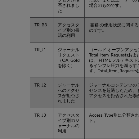
否されまし
場合のものです。
た
TR_B3
アクセスタ
書籍 の使用状況に関するレポ
イプ別の書
のです。
籍の利用
TR_J1
ジャーナル
ゴールド オープンアク
リクエスト
Total_Item_Requestsお
（OA_Gold
は、 HTML フルテキス
を除く）
るインフレ圧力を減らす
す。Total_Item_Re
TR_J2
ジャーナル
ジャーナルコンテンツの
へのアクセ
センスを超過したため、ま
スが拒否さ
アクセスを拒否された場
れました
TR_J3
アクセスタ
Access_Type別に分
イプ別のジ
ト。
ャーナルの
利用