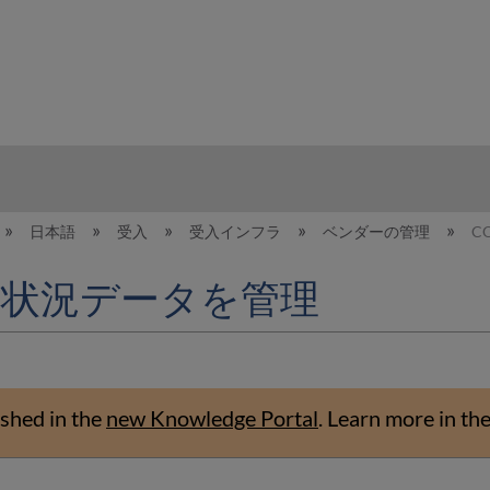
hy
日本語
受入
受入インフラ
ベンダーの管理
C
使用状況データを管理
shed in the
new Knowledge Portal
.
Learn more in th