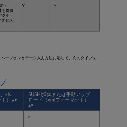
ッ
プ
OP：
Y
Y
sの総計を提供
ロ
アクセ
ー
アクセス
ド
機
能
に
ア
ク
セ
リースバージョンとデータ入力方法に応じて、次のタイプを
ス
す
る
場
イプ
所
ア
ッ
、xls、
SUSHI採集または手動アップ
プ
マット）
ロード（xmlフォーマット）
ロ
ー
ド
Y
前
に