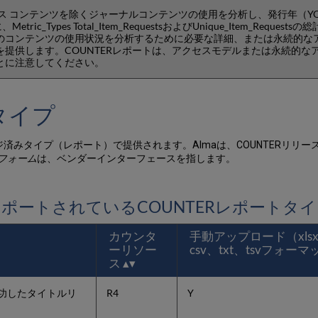
ス コンテンツを除くジャーナルコンテンツの使用を分析し、発行年（Y
別に、Metric_Types Total_Item_RequestsおよびUnique_Item_Request
のコンテンツの使用状況を分析するために必要な詳細、または永続的な
提供します。COUNTERレポートは、アクセスモデルまたは永続的な
とに注意してください。
トタイプ
ジ済みタイプ（レポート）で提供されます。Almaは、COUNTERリ
フォーム
は、ベンダーインターフェースを指します。
ポートされているCOUNTERレポートタ
カウンタ
手動アップロード（xlsx
ーリソー
csv、txt、tsvフォー
ス
功したタイトルリ
R4
Y