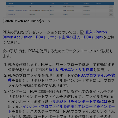
[Patron Driven Acquisition]ページ
PDAの詳細なプレゼンテーションについては、
受入 - Patron
Driven Acquisition（PDA）デマンド主導の受入（DDA）.pptx
をご覧
ください 。
次の手順では、PDAを使用するためのワークフローについて説明し
ます。
PDAを作成します。PDAは、ワークフローで継続して有効にする
必要があります（下記の
新しいPDAエントリを作成
を参照）。
PDAのプロファイルを管理します（下記の
PDAプロファイルを管
理
を参照）。リポジトリファイルをインポートするには、プロフ
ァイルを有効にする必要があります。
ベンダーは、PDAに関連付けられているすべてのタイトルを含む
リポジトリインポートファイルを送信します。ファイルをAlma
へインポートします（以下
リポジトリをインポートするには
を参
照；また
インポートプロファイルを使用してレコードをインポー
ト
を参照）。このステップでは、PDAプロファイルにリンクされ
た新しい書誌レコードとポートフォリオを作成します。その後、