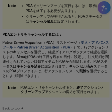
PDAでクリーンアップを実行するには、最初に
PDAを終了する必要があります。
クリーンアップが実行されると、PDAステータス
は
キャンセル済み
に設定されます。
PDAエントリをキャンセルするには：
Patron Driven Acquisition（PDA）リストページ（
受入 > アドバンス
ツール > Patron Driven Acquisition（PDA）
）で、行アクションリ
ストの
キャンセル
を選択し、確認ダイアログボックスで確認を選択
します。AlmaはPDAの終了日を現在の日付に設定し、注文明細が関
連付けられていない目録アイテムをPDAから削除します。PDAステ
ータスは
キャンセル済み
に設定されます。
キャンセル済み
ステータ
スのPDAプロファイルは、行アクションリストで
削除
を選択するこ
とにより削除できます。
PDAエントリをキャンセルすると、
終了
アクションと
クリーンアップ
アクションの両方が実行されます。
Back to top