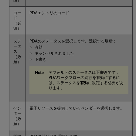
須）
コー
PDAエントリのコード
ド
（必
須）
ステ
PDAのステータスを選択します。選択する場所：
ータ
有効
ス
キャンセルされました
（必
下書き
須）
デフォルトのステータスは
下書き
です 。
PDAワークフローの続行を有効にするに
は、ステータスを
有効
に設定する必要があ
ります。
ベン
電子リソースを提供しているベンダーを選択します。
ダー
（必
須）