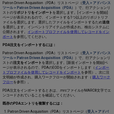
Patron Driven Acquisition（PDA）リストページ（
受入 > アドバンス
ツール > Patron Driven Acquisition（PDA）
）で、行アクションリ
ストの
リポジトリをインポート
を選択します。[インポートを開始]
ページが表示されるので、インポートする1つ以上のリポジトリフ
ァイルを選択します。選択したファイルをインポートするため
送信
を選択します。インベントリアイテムが作成され、検出システムに
公開されます。
インポートプロファイルを使用してレコードをイン
ポート
を参照してください。
PDA注文をインポートするには：
Patron Driven Acquisition（PDA）リストページ（
受入 > アドバンス
ツール > Patron Driven Acquisition（PDA）
）で、行アクションリ
ストの
注文をインポート
を選択します。[新規インポートを開始]ペ
ージが表示されるので、PDAのEODをインポートします（
インポー
トプロファイルを使用してレコードをインポート
を参照）。次に注
文明細が作成され、購入ワークフローが開始されます（
購入ワーク
フロー
を参照）。
PDA注文をインポートするときは、.mrcファイルがMARC8文字でエ
ンコードされていることを確認してください。
既存のPDAエントリを複製するには：
Patron Driven Acquisition（PDA）リストページ（
受入 > アドバ