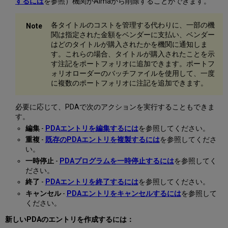
するには
を参照）機関がAlmaから削除することができます。
各タイトルのコストを管理する代わりに、一部の機
関は指定された金額をベンダーに支払い、ベンダー
はどのタイトルが購入されたかを機関に通知しま
す。これらの場合、タイトルが購入されたことを示
す注記をポートフォリオに追加できます。ポートフ
ォリオローダーのバッチファイルを使用して、一度
に複数のポートフォリオに注記を追加できます。
必要に応じて、PDAで次のアクションを実行することもできま
す。
編集
-
PDAエントリを編集するには
を参照してください。
重複
-
既存のPDAエントリを複製するには
を参照してくださ
い。
一時停止
-
PDAプログラムを一時停止するには
を参照してく
ださい。
終了
-
PDAエントリを終了するには
を参照してください。
キャンセル
-
PDAエントリをキャンセルするには
を参照して
ください。
新しいPDAのエントリを作成するには：