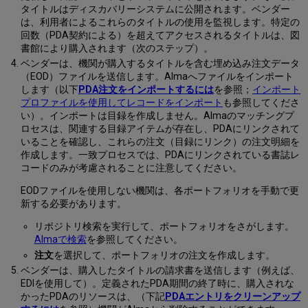
タイトルはディスカバリーシステムに公開されます。ベンダー
は、利用者によるこれらのタイトルの使用を監視します。特定の
回数（PDA契約による）を超えてアクセスされるタイトルは、図
書館により購入されます（次のステップ）。
ベンダーは、機関が購入するタイトルを含む埋め込み注文データ
（EOD）ファイルを送信します。Almaへファイルをインポート
します（以下
PDA注文をインポートするには
を参照；
インポート
プロファイルを使用してレコードをインポート
も参照してくださ
い）。インポートは目録を作成しません。Almaのマッチングプ
ロセスは、関連する目録アイテムが存在し、PDAにリンクされて
いることを確認し、これらの注文（目録にリンク）の注文明細を
作成します。一致プロセスでは、PDAにリンクされている書誌レ
コードのみが考慮されることに注意してください。
EODファイルを使用しない機関は、各ポートフォリオを手動で更
新する必要があります。
リポジトリ検索を実行して、ポートフォリオをさがします。
Almaで検索
を参照してください。
注文
を選択して、ポートフォリオの注文を作成します。
ベンダーは、購入したタイトルの請求書を送信します（例えば、
EDIを使用して）。定義されたPDA期間の終了時に、購入されな
かったPDAのリソースは、（下記
PDAエントリをクリーンアップ