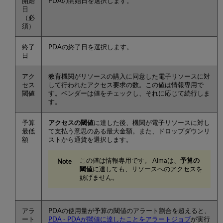
開始
PDAの開始日を選択します。
日
（必
須）
終了
PDAの終了日を選択します。
日
アク
教育機関がリソースの購入に同意した電子リソースに対
セス
して行われたアクセス要求の数。この値は情報専用で
閾値
す。ベンダーは値をチェックし、それに応じて続行しま
す。
予算
アクセスの閾値
に達した後、機関が電子リソースに対し
最低
て支払う意思のある最大金額。また、ドロップダウンリ
額
ストから通貨を選択します。
この値は情報専用です。 Almaは、
予算の
閾値
に達しても、リソースへのアクセスを
妨げません。
アラ
PDAの使用量が予算の閾値のアラート割合を超えると、
ート
PDA - PDAが閾値に達したことをアラートジョブ
が実行