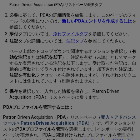
Patron Driven Acquisition (PDA) リストページ概要タブ
必要に応じて、PDAの詳細情報を編集します。このページのフィ
ールドの説明については、
新しいPDAエントリを作成するには
を
参照してください。
添付
タブについては、
添付ファイルタブ
を参照してください。
注記
タブの詳細については、
注記タブ
を参照してください。
ページ上部のドロップダウンで関連するオプションを選択し（
有
効な注記
または
注記を却下
）、注記を有効（未読）としてマーク
するか表示されている注記を却下します。受け取った注記は、自
動的に
有効
としてラベル付けされています。却下された注記は、
注記を有効化
ファセットから除外されますが、それぞれのリクエ
ストには含まれています（削除されません）。
保存
を選択して、入力した情報を保存し、Patron Driven
Acquisition（PDA）リストページに戻ります。
PDAプロファイルを管理するには：
Patron Driven Acquisition（PDA）リストページ（
受入 > アドバンス
ツール > Patron Driven Acquisition（PDA）
）で、行アクションリ
ストの
PDAプロファイルを管理
を選択します。[インポートの実行]
ページが表示され、PDAに関連付けられたプロファイルを管理でき