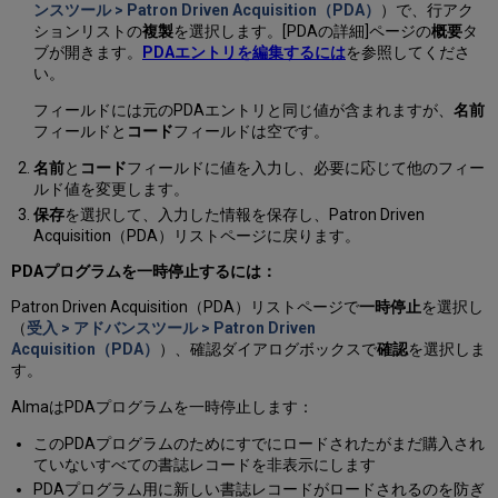
ンスツール > Patron Driven Acquisition（PDA）
）で、行アク
ションリストの
複製
を選択します。[PDAの詳細]ページの
概要
タ
ブが開きます。
PDAエントリを編集するには
を参照してくださ
い。
フィールドには元のPDAエントリと同じ値が含まれますが、
名前
フィールドと
コード
フィールドは空です。
名前
と
コード
フィールドに値を入力し、必要に応じて他のフィー
ルド値を変更します。
保存
を選択して、入力した情報を保存し、Patron Driven
Acquisition（PDA）リストページに戻ります。
PDAプログラムを一時停止するには：
Patron Driven Acquisition（PDA）リストページで
一時停止
を選択し
（
受入 > アドバンスツール > Patron Driven
Acquisition（PDA）
）、確認ダイアログボックスで
確認
を選択しま
す。
AlmaはPDAプログラムを一時停止します：
このPDAプログラムのためにすでにロードされたがまだ購入され
ていないすべての書誌レコードを非表示にします
PDAプログラム用に新しい書誌レコードがロードされるのを防ぎ