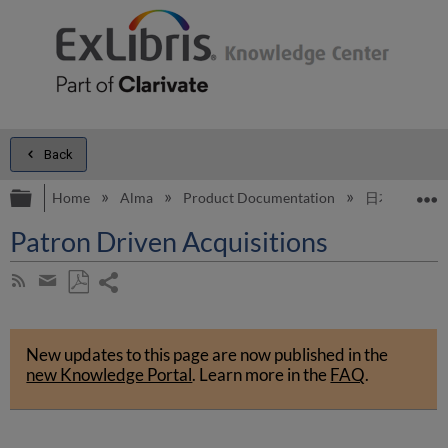
Back
Expand/collapse global hierarchy
E
Home
Alma
Product Documentation
日本語
Patron Driven Acquisitions
Share
Subscribe
by
page
Save
Share
RSS
as
by
PDF
New updates to this page are now published in the
email
new Knowledge Portal
.
Learn more in the
FAQ
.