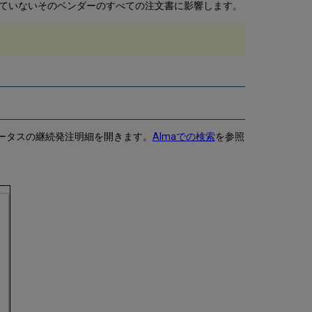
ていないそのベンダーのすべての注文書に影響します。
を
使
用
す
る
際
の
詳
細
な
ータスの継続発注明細を開きます。
Almaでの検索
を参照
ワ
ー
ク
フ
ロ
ー
の
説
明