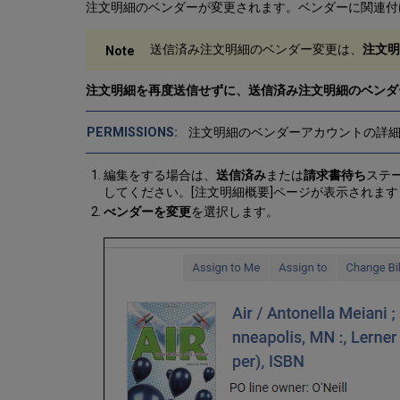
注文明細のベンダーが変更されます。ベンダーに関連付
送信済み注文明細のベンダー変更は、
注文明
注文明細を再度送信せずに、送信済み注文明細のベンダ
注文明細のベンダーアカウントの詳
編集をする場合は、
送信済み
または
請求書待ち
ステ
してください。[注文明細概要]ページが表示されます
べンダーを変更
を選択します。