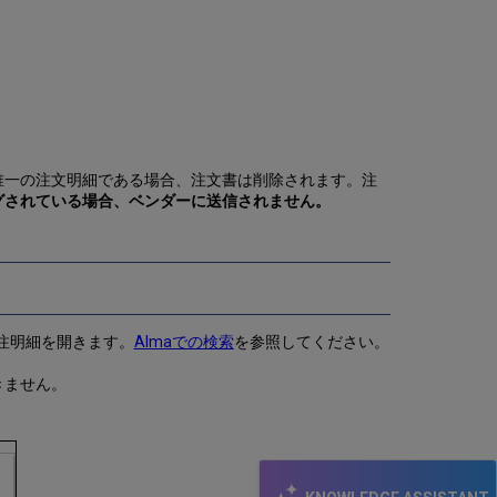
唯一の注文明細である場合、注文書は削除されます。注
グされている場合、ベンダーに送信されません。
注明細を開きます。
Almaでの検索
を参照してください。
きません。