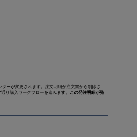
ンダーが変更されます。注文明細が注文書から削除さ
常通り購入ワークフローを進みます。
この発注明細が発