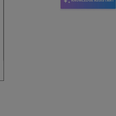
KNOWLEDGE ASSISTANT