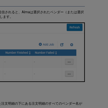
信されると、Almaは選択されたベンダー（または選択
します。
た注文明細の下にある注文明細のすべてのベンダー名が