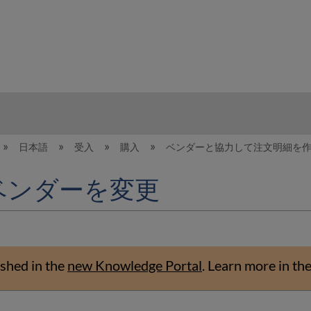
hy
日本語
受入
購入
ベンダーと協力して注文明細を
ベンダーを変更
shed in the
new Knowledge Portal
.
Learn more in th