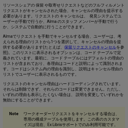
リ
リソースシェアの 保留 や取寄せリクエストなどのフルフィルメント
ス
リクエストがキャンセルされた場合、キャンセルの理由を提示する
ト
必要があります。リクエストの キャンセルは、 発見システムでユ
リ
ーザーが手動で行うか、Alma のスタッフ メンバーが手動で行う
ク
か、システムで自動的に行うことができます。
エ
ス
Almaでリクエスト を手動でキャンセルする場合、ユーザーは、考
ト
えられる理由のリストから1つを選択して、キャンセルの理由を提
キ
供する必要があります(たとえば、
保留リクエストのキャンセル
を参
ャ
照)。
このリストに表示されるオプションは、コード テーブルで定
ン
義されています。最初に、コード テーブルにはデフォルトの理由の
セ
リストが含まれており、各理由はコードと説明によって識別されま
ル
す。コードはシステム内の理由を識別し、説明はキャンセル理由の
理
リストでユーザーに表示されるものです。
由
リ
リクエストのキャンセル理由はハードコーディングされています。
ス
それらは削除できず、それらのコードは変更できません。ただし、
ト
いずれの理由も表示したくない場合は、 説明を変更していずれかを
の
無効にすることができます。
設
定
ワークオーダーリクエストをキャンセルする場合は、
専用の構成テーブルを使用します。この表のカスタマ
イズは現在、Ex Librisサポートでのみ利用可能です。