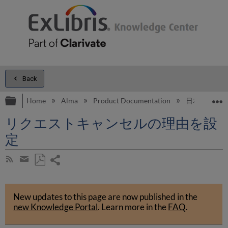
Back
Expand/collapse global hierarchy
E
Home
Alma
Product Documentation
日本語
リクエストキャンセルの理由を設
定
Share
Subscribe
by
page
Save
Share
RSS
as
by
PDF
New updates to this page are now published in the
email
new Knowledge Portal
.
Learn more in the
FAQ
.