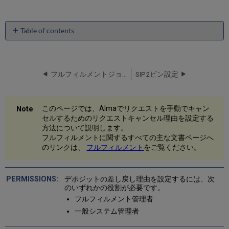
Table of contents
リ
ク
エ
ス
フルフィルメントジョブを設定
SIP2ビン設定
ト
の
キ
このページでは、Almaでリクエストを手動でキャン
ャ
セルするためのリクエストキャンセル理由を設定する
ン
方法について説明します。
セ
フルフィルメントに関するすべての主な文書ページへ
ル
のリンクは、
フルフィルメント
をご覧ください。
理
由
の
デポジットの差し戻し理由を設定するには、次
デ
のいずれかの役割が必要です。
フ
フルフィルメント管理者
ォ
ル
一般システム管理者
ト