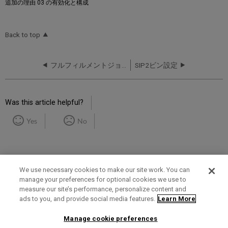
追加の理由 03 の有効化と構成
Back to top
フルフィルメントジョブを設定
SIP2ビン設定
Was this article helpful?
Yes
No
We use necessary cookies to make our site work. You can
manage your preferences for optional cookies we use to
measure our site’s performance, personalize content and
Term of Use
Privacy Policy
Contact Us
ads to you, and provide social media features.
Learn More
Manage cookie preferences