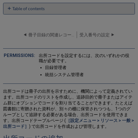
Table of contents
出
所
コ
ー
冊子目録の関連レコードの設定
受入番号の設定
ド
の
追
出所コードを設定するには、次のいずれかの役
加
職が必要です。
出
目録管理者
所
統括システム管理者
コ
ー
ド
出所コードは冊子の出所を示すために、機関によって定義されてい
の
ます。出所コードのリストを作成し、追跡目的で冊子またはアイテ
詳
ム群にオプションでコードを割り当てることができます。たとえば
細
図書館に寄贈された資料が、別々の棚に保管されつつも、1つのグ
を
ループとして追跡する必要がある場合、出所コードを使用できま
編
す。出所コードテーブルページ (
［設定メニュー > リソース > 一般 >
集
出所コード］
) で出所コードを作成および管理します。
出
所