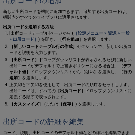
出所コードの追加
コ
ー
新しい出所コードを機関に追加できます。追加する出所コードは、
ド
機関内のすべてのライブラリに適用されます。
の
削
出所コードを追加する方法
除
[出所コードテーブル]ページから (
［設定メニュー > 資源 > 一般
出
> 出所コード］
) を開き、
［行を追加］
を選択します。
所
［新しいコードテーブル行の作成］
セクションで、新しい出所コ
コ
ードと説明を入力します。
ー
［出所コード］
ドロップダウンリストが表示されるたびに新しい
ド
出所コードがデフォルトで上書きポリシーになる場合は、
［デフ
の
ォルト値］
ドロップダウンリストから
［はい］
を選択し、
［行の
例
追加］
を選択します。
上矢印と下矢印を使用して、出所コードの順序をセットします。
出所コードは、すべての
［出所コード］
ドロップダウンリストに
定義する順序で表示されます。
［カスタマイズ］
(または
［保存］
) を選択します。
出所コードの詳細を編集
コード、説明、出所コードのデフォルト値などの詳細を編集できま