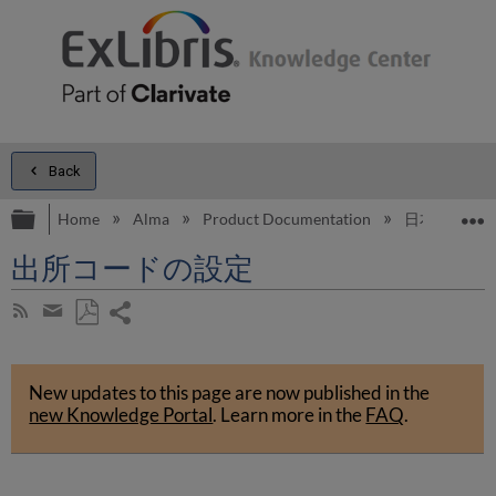
Back
Expand/collapse global hierarchy
E
Home
Alma
Product Documentation
日本語
出所コードの設定
Share
Subscribe
by
page
Save
Share
RSS
as
by
PDF
New updates to this page are now published in the
email
new Knowledge Portal
.
Learn more in the
FAQ
.