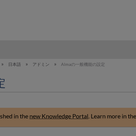
hy
日本語
アドミン
Almaの一般機能の設定
定
shed in the
new Knowledge Portal
.
Learn more in th