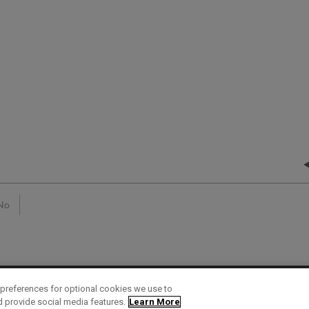
No
preferences for optional cookies we use to
d provide social media features.
Learn More