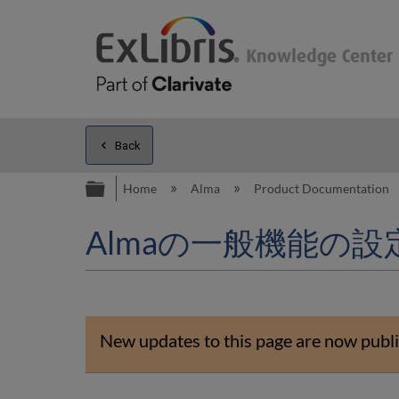
Back
Expand/collapse global hierarc
Home
Alma
Product Documentation
Almaの一般機能の設
New updates to this page are now publi