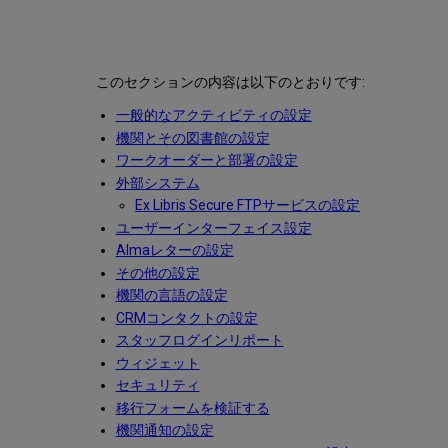
このセクションの内容は以下のとおりです:
一般的なアクティビティの設定
機関とその図書館の設定
ワークオーダーと部署の設定
外部システム
Ex Libris Secure FTPサービスの設定
ユーザーインターフェイス設定
Almaレターの設定
その他の設定
機関の言語の設定
CRMコンタクトの設定
スタッフログインリポート
ウィジェット
セキュリティ
移行フォームを検証する
機関通知の設定