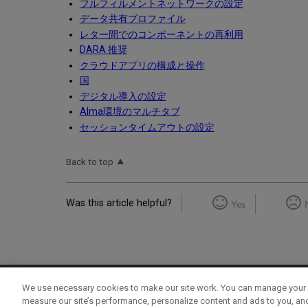
フルフィルメントネットワークの設定
データ共有プロファイル
レター間でのコンポーネントの再利用
DARA 推奨
クラウドアプリの構成と操作
国
デジタル導入の設定
Alma環境のマルチタブ
セッションタイムアウトの設定
Back to top
Was this article helpful?
Yes
We use necessary cookies to make our site work. You can manage your 
Term of Use
Privacy Policy
Contact Us
measure our site’s performance, personalize content and ads to you, an