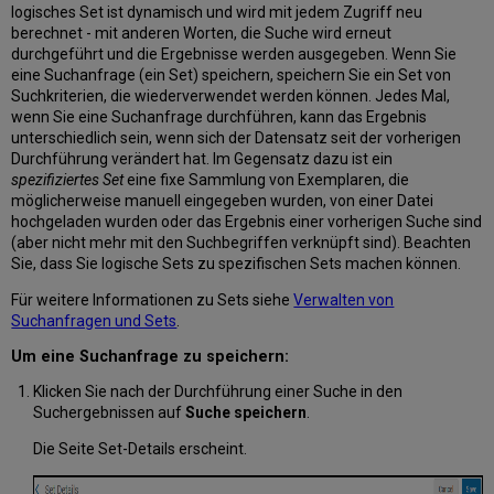
filtern
logisches Set ist dynamisch und wird mit jedem Zugriff neu
berechnet - mit anderen Worten, die Suche wird erneut
Anpassen
durchgeführt und die Ergebnisse werden ausgegeben. Wenn Sie
der
eine Suchanfrage (ein Set) speichern, speichern Sie ein Set von
Suchergebnisse
Suchkriterien, die wiederverwendet werden können. Jedes Mal,
Anzahl
wenn Sie eine Suchanfrage durchführen, kann das Ergebnis
der
unterschiedlich sein, wenn sich der Datensatz seit der vorherigen
Suchergebnisse
Durchführung verändert hat. Im Gegensatz dazu ist ein
Filtern
spezifiziertes Set
eine fixe Sammlung von Exemplaren, die
elektronischer
möglicherweise manuell eingegeben wurden, von einer Datei
Portfolios
hochgeladen wurden oder das Ergebnis einer vorherigen Suche sind
nach
(aber nicht mehr mit den Suchbegriffen verknüpft sind). Beachten
ISBN,
Sie, dass Sie logische Sets zu spezifischen Sets machen können.
ISSN
oder
Für weitere Informationen zu Sets siehe
Verwalten von
Titel
Suchanfragen und Sets
.
Miniaturbild
Um eine Suchanfrage zu speichern:
in
Suchergebnisse
Klicken Sie nach der Durchführung einer Suche in den
Registerkarten
Suchergebnissen auf
Suche speichern
.
Institution,
Die Seite Set-Details erscheint.
Gemeinschaft
und
Netzwerk