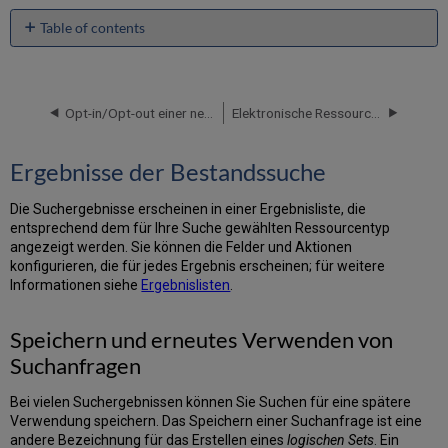
Table of contents
Ergebnisse
der
Bestandssuche
Opt-in/Opt-out einer neuen Funktion
Elektronische Ressourcen – Szenarien und Arbeitsabläufe
Speichern
und
erneutes
Ergebnisse der Bestandssuche
Verwenden
von
Die Suchergebnisse erscheinen in einer Ergebnisliste, die
Suchanfragen
entsprechend dem für Ihre Suche gewählten Ressourcentyp
Durchführung
angezeigt werden. Sie können die Felder und Aktionen
einer
konfigurieren, die für jedes Ergebnis erscheinen; für weitere
Suche
Informationen siehe
Ergebnislisten
.
mithilfe
einer
Speichern und erneutes Verwenden von
gespeicherten
Suchanfrage
Suchanfragen
Sortierung
der
Bei vielen Suchergebnissen können Sie Suchen für eine spätere
Suchergebnisse
Verwendung speichern. Das Speichern einer Suchanfrage ist eine
Suchergebnisse
andere Bezeichnung für das Erstellen eines
logischen Sets
. Ein