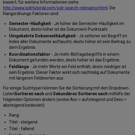
basiert; für weitere Informationen siehe
http://www.solrtutorial.com/solr-search-relevancy.html
. Die
Rangordnungs-Faktoren sind:
Semester-Häufigkeit
- Je höher die Semester-Häufigkeit im
Dokument, desto höher ist die Dokument-Punktzahl.
Umgekehrte Dokumenthäufigkeit
- Je seltener ein Begriff im
Index aller Dokumente auftaucht, desto höher ist sein Beitrag zu
dem Ergebnis.
Koordinationsfaktor
- Je mehr Abfragebegriffe in einem
Dokument gefunden werden, desto höher ist das Ergebnis.
Feldlänge
- Je mehr Worte ein Feld enthält, desto niedriger ist
sein Ergebnis. Dieser Faktor wirkt sich nachteilig auf Dokumente
mit längeren Feldwerten aus.
Für einige Suchtypen können Sie die Sortierung mit den Dropdown-
Listen
Sortieren nach
und
Sekundäres Sortieren nach
mithilfe der
folgenden Optionen ändern (wobei Asc = aufsteigend und Desc =
absteigend bedeutet):
Rang
Titel - steigend
Titel - fallend