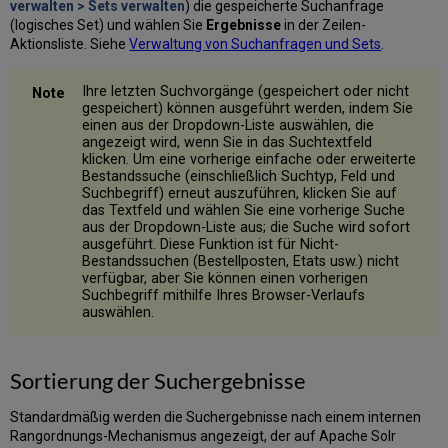
verwalten > Sets verwalten
) die gespeicherte Suchanfrage
in
(logisches Set) und wählen Sie
Ergebnisse
in der Zeilen-
Suchergebnissen
Aktionsliste. Siehe
Verwaltung von Suchanfragen und Sets
.
Suchergebnisse
mit
Ihre letzten Suchvorgänge (gespeichert oder nicht
eingeschränktem
gespeichert) können ausgeführt werden, indem Sie
Zugriff
einen aus der Dropdown-Liste auswählen, die
Verknüpfte
angezeigt wird, wenn Sie in das Suchtextfeld
Daten
klicken. Um eine vorherige einfache oder erweiterte
aus
Bestandssuche (einschließlich Suchtyp, Feld und
den
Suchbegriff) erneut auszuführen, klicken Sie auf
Ergebnissen
das Textfeld und wählen Sie eine vorherige Suche
aus der Dropdown-Liste aus; die Suche wird sofort
der
ausgeführt. Diese Funktion ist für Nicht-
Bestandssuche
Bestandssuchen (Bestellposten, Etats usw.) nicht
Ghost-
verfügbar, aber Sie können einen vorherigen
Datensätze
Suchbegriff mithilfe Ihres Browser-Verlaufs
(gelöschte
auswählen.
Datensätze)
in
den
Sortierung der Suchergebnisse
Ergebnissen
der
Standardmäßig werden die Suchergebnisse nach einem internen
Bestandssuche
Rangordnungs-Mechanismus angezeigt, der auf Apache Solr