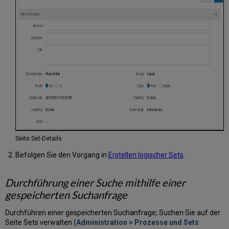
Symbole
für
Suchergebnisse
Bestand
ansehen/andere
Details
Aktionen
auf
der
Seite
Ergebnisse
der
Bestandssuche
Seite Set-Details
durchführen
Ergebnisse
Befolgen Sie den Vorgang in
Erstellen logischer Sets
.
einer
Beispiel-
Durchführung einer Suche mithilfe einer
Bestandssuche
gespeicherten Suchanfrage
Das
Feld
Durchführen einer gespeicherten Suchanfrage; Suchen Sie auf der
Ressourcentyp
Seite Sets verwalten (
Administration > Prozesse und Sets
Materialarten