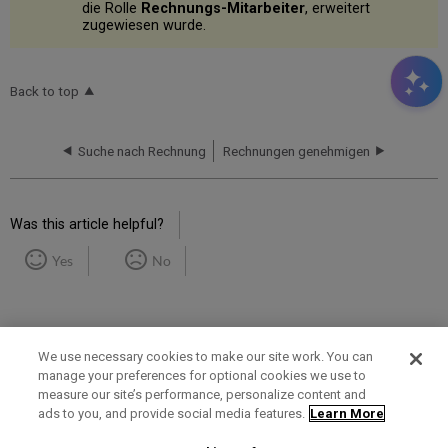
die Rolle
Rechnungs-Mitarbeiter
, erweitert
zugewiesen wurde.
Back to top
Suche nach Rechnung
Rechnungen genehmigen
Was this article helpful?
Yes
No
We use necessary cookies to make our site work. You can
manage your preferences for optional cookies we use to
measure our site’s performance, personalize content and
Term of Use
Privacy Policy
Contact Us
ads to you, and provide social media features.
Learn More