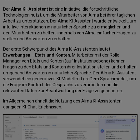
des
AIma-
Der
Alma KI-Assistent
ist eine Initiative, die fortschrittliche
Assistenten
Technologien nutzt, um die Mitarbeiter von Alma bei ihrer täglichen
für
Arbeit zu unterstützen. Der Alma KI-Assistent wurde entwickelt, um
Etats
intuitive Interaktionen in natürlicher Sprache zu ermöglichen und
und
den Mitarbeitern zu helfen, innerhalb von Alma einfacher Fragen zu
Konten
stellen und Antworten zu erhalten.
in
Der erste Schwerpunkt des Alma KI-Assistenten lautet
Ihrer
Erwerbungen – Etats und Konten
. Mitarbeiter mit der Rolle
Umgebung
Manager von Etats und Konten (auf Institutionsebene) können
Testen
Fragen zu den Etats und Konten ihrer Institution stellen und erhalten
in
umgehend Antworten in natürlicher Sprache. Der Alma KI-Assistent
einer
verwendet ein generatives KI-Modell mit großem Sprachmodell, um
Sandbox-
die Frage im Kontext des Gesprächs zu verarbeiten und die
Umgebung
relevanten Daten zur Beantwortung der Frage zu generieren.
Häufig
gestellte
Im Allgemeinen ähnelt die Nutzung des Alma KI-Assistenten
Fragen
gängigen KI-Chat-Erlebnissen:
zum
Alma
KI-
Assistenten