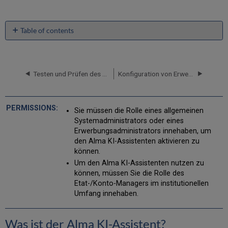
Table of contents
Was
ist
der
Alma
Testen und Prüfen des Arbeitsablaufs Einkauf
Konfiguration von Erwerbungen
KI-
Assistent?
Die
Sie müssen die Rolle eines allgemeinen
Funktionen
Systemadministrators oder eines
des
Erwerbungsadministrators innehaben, um
Alma-
den Alma KI-Assistenten aktivieren zu
Assistenten
können.
Unterstützte
Um den Alma KI-Assistenten nutzen zu
Aktionen
können, müssen Sie die Rolle des
Best
Etat-/Konto-Managers im institutionellen
Practice
Umfang innehaben.
Beispielfragen
Zukunftspläne
Was ist der Alma KI-Assistent?
Aktivieren