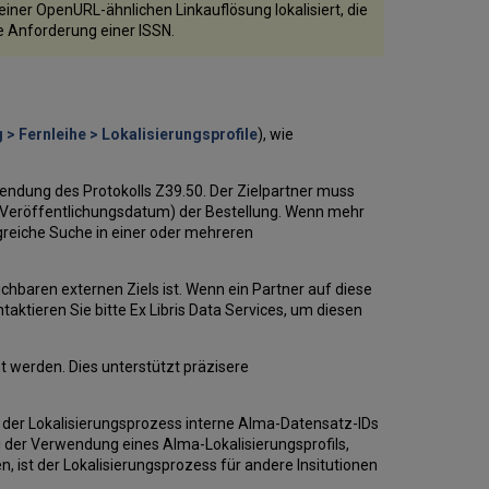
iner OpenURL-ähnlichen Linkauflösung lokalisiert, die
ie Anforderung einer ISSN.
 > Fernleihe > Lokalisierungsprofile
), wie
wendung des Protokolls Z39.50. Der Zielpartner muss
 (Veröffentlichungsdatum) der Bestellung. Wenn mehr
lgreiche Suche in einer oder mehreren
chbaren externen Ziels ist. Wenn ein Partner auf diese
taktieren Sie bitte Ex Libris Data Services, um diesen
t werden. Dies unterstützt präzisere
t der Lokalisierungsprozess interne Alma-Datensatz-IDs
i der Verwendung eines Alma-Lokalisierungsprofils,
ist der Lokalisierungsprozess für andere Insitutionen