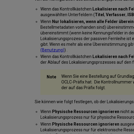
Wenn das Kontrollkästchen
Lokalisieren nach Fe
ausgewählten Unterfeldern (
Titel
,
Verfasser
,
ISB
Wenn
Nur lokalisieren, wenn alle Felder übere
Bestellmetadaten vorhanden sind) übereinstimme
übereinstimmt (wenn keine Kennungsfelder in der
Lokalisierungsprozess der passiven Fernleihe ist
gibt. Wenn es mehr als eine Übereinstimmung gibt
(Benutzung)
) .
Wenn das Kontrollkästchen
Lokalisieren nach Fe
der Ablauf des Lokalisierungsprozesses auf den f
Wenn Sie eine Bestellung auf Grundlag
OCLC-Präfix hat. Die Kontrollnummer wi
der auf das Präfix folgt.
Sie können wie folgt festlegen, ob der Lokalisierung
Wenn
Physische Ressourcen ignorieren
nicht a
Lokalisierungsprozess nur für physische Ressour
Wenn
Physische Ressourcen ignorieren
ausgewä
Lokalisierungsprozess nur für elektronische Res