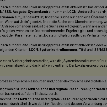
ldern
auf der Seite Lokalisierungsprofil-Details aktiviert ist, basiert d
N/ISSN
,
Ausgabe
,
Systemkontrollnummer
,
LCCN, Andere Standard-I
instimmen
auf „Ja“ gesetzt ist, findet die Suche nur dann eine Übereins
n. Wenn auf „Nein“ gesetzt, findet die Suche eine Übereinstimmung, 
 Anfrage vorhanden sind, ist die Suche nur erfolgreich, wenn alle and
 erfolgreich, wenn es ein übereinstimmendes Ergebnis gibt, und er schl
, gibt
der Parameter
rs_fail_locate_multiple_results das Verhalten vo
ldern
auf der Seite Lokalisierungsprofil-Details nicht aktiviert ist, ode
olgenden Kriterien:
LCCN
,
Systemkontrollnummer
,
Titel
und
ISBN/IS
e eines Suchergebnisses stellen, wird die „Systemkontrollnummer“ nur 
rd normalisiert, und das Präfix wird entfernt. Der Lokalisierungsproze
sprozess physische Ressourcen und / oder elektronische und digitale Re
usgewählt ist und
Elektronische und digitale Ressourcen ignorieren
a
cen basierend auf dem Titelsatz durch.
hlt ist und
Elektronische und digitale Ressourcen ignorieren
nicht 
sourcen durch, ähnlich wie der Link-Resolver und dessen Verwendung s