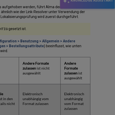
KNOWLEDGE ASSISTANT
ls aufgehoben werden, führt Alma den
 ähnlich wie der Link-Resolver unter Verwendung der
 Lokalisierungsprüfung wird zuerst durchgeführt.
gesetzt ist.
HTIG
figuration > Benutzung > Allgemein > Andere
gen > Bestellungsattribute
) beeinflusst, wie unten
wird.
Andere Formate
Andere
zulassen
ist nicht
Formate
ausgewählt
zulassen
ist
ausgewählt
le
Elektronisch
Elektronisch
st in den
unabhängig vom
unabhängig
ails nicht
Format zulassen
vom Format
zulassen