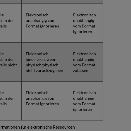
le
Elektronisch
Elektronisch
st in den
unabhängig vom
unabhängig
ails
Format ignorieren
vom Format
ignorieren
le
Elektronisch
Elektronisch
st in den
ignorieren, wenn
unabhängig
ails nicht
physisch/physisch
vom Format
nicht zurückzugeben
zulassen
le
Elektronisch
Elektronisch
st in den
unabhängig vom
unabhängig
ails
Format ignorieren
vom Format
ignorieren
rmationen für elektronische Ressourcen