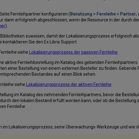
Seite Fernleihpartner konfigurieren (
Benutzung > Fernleihe > Partner
,
nur dann erfolgreich abgeschlossen, wenn die Ressource in der durch d
ner
).
ibliotheken zuweisen, damit der Lokalisierungsprozess erfolgreich ab
 kontaktieren Sie den Ex Libris Support.
Fernleihe siehe
Lokalisierungsprozess der passiven Fernleihe
.
ine aktive Fernleihbestellung im Katalog des gebenden Fernleihpartners
n einer Bestellung von einem externen Besteller zu finden. Gebende Fe
entsprechenden Bestandes auf einen Blick sehen.
ernleihe siehe
Lokalisierungsprozess der aktiven Fernleihe
.
stellung im Katalog des nehmenden Fernleihpartners, bevor die Bestellu
 durch den lokalen Bestand erfüllt werden kann, oder ob die Bestellung
ven Fernleihe.
en im Lokalisierungsprozess, seine Überwachungs-Werkzeuge und wie de