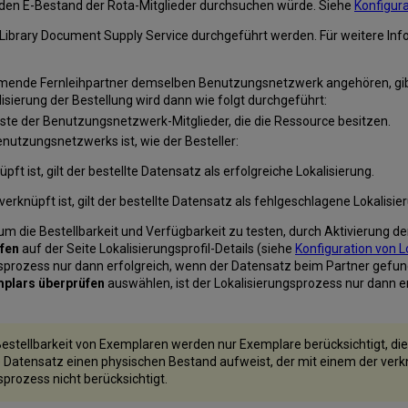
er den E-Bestand der Rota-Mitglieder durchsuchen würde. Siehe
Konfigur
sh Library Document Supply Service durchgeführt werden. Für weitere In
nde Fernleihpartner demselben Benutzungsnetzwerk angehören, gibt 
alisierung der Bestellung wird dann wie folgt durchgeführt:
Liste der Benutzungsnetzwerk-Mitglieder, die die Ressource besitzen.
Benutzungsnetzwerks ist, wie der Besteller:
ft ist, gilt der bestellte Datensatz als erfolgreiche Lokalisierung.
verknüpft ist, gilt der bestellte Datensatz als fehlgeschlagene Lokalisie
 um die Bestellbarkeit und Verfügbarkeit zu testen, durch Aktivierung d
üfen
auf der Seite Lokalisierungsprofil-Details (siehe
Konfiguration von L
gsprozess nur dann erfolgreich, wenn der Datensatz beim Partner gefun
mplars überprüfen
auswählen, ist der Lokalisierungsprozess nur dann er
Bestellbarkeit von Exemplaren werden nur Exemplare berücksichtigt, d
Datensatz einen physischen Bestand aufweist, der mit einem der verk
prozess nicht berücksichtigt.