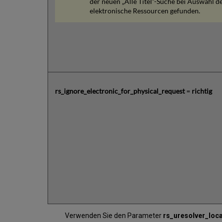
der neuen „Alle Titel“-Suche bei Auswahl d
elektronische Ressourcen gefunden.
rs_ignore_electronic_for_physical_request
=
richtig
Verwenden Sie den Parameter
rs_uresolver_loc