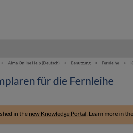
hy
Alma Online Help (Deutsch)
Benutzung
Fernleihe
K
plaren für die Fernleihe
shed in the
new Knowledge Portal
.
Learn more in th