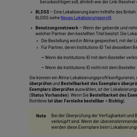
berücksichtigen soll, ähnlich wie der Link-Resolv
BLDSS
– Eine Lokalisierung kann mithilfe des Briti
BLDSS siehe
Neues Lokalisierungsprofil
.
Benutzungsnetzwerk
– Wenn der gebende und nehme
welcher Partner den bestellten Titel besitzt. Die Lok
Die Bestellung wird in Alma gespeichert, mit der 
Für Partner, deren Institutions-ID Teil desselben 
–
Wenn die Institutions-ID mit dem Besteller verknüp
–
Wenn die Institutions-ID nicht mit dem Besteller 
Sie können ein Alma-Lokalisierungsprofil konfigurieren,
überprüfen
und
Bestellbarkeit des Exemplars überpr
Exemplars überprüfen
auswählen, ist der Lokalisierun
(
Status Vorhanden
). Wenn Sie
Bestellbarkeit des Exe
Richtlinie
Ist über Fernleihe bestellbar
=
Richtig
).
Bei der Überprüfung der Verfügbarkeit und 
verknüpft sind. Wenn der übereinstimmende 
werden diese Exemplare beim Lokalisierungs