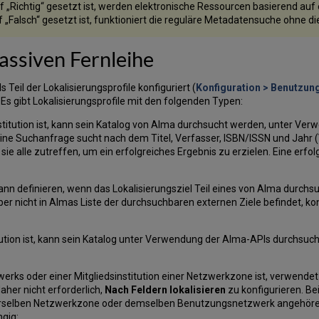
„Richtig“ gesetzt ist, werden elektronische Ressourcen basierend auf e
 „Falsch“ gesetzt ist, funktioniert die reguläre Metadatensuche ohne d
assiven Fernleihe
 Teil der Lokalisierungsprofile konfiguriert (
Konfiguration > Benutzung
Es gibt Lokalisierungsprofile mit den folgenden Typen:
titution ist, kann sein Katalog von Alma durchsucht werden, unter Ver
Eine Suchanfrage sucht nach dem Titel, Verfasser, ISBN/ISSN und Jahr
sie alle zutreffen, um ein erfolgreiches Ergebnis zu erzielen. Eine erfo
nn definieren, wenn das Lokalisierungsziel Teil eines von Alma durchsu
ber nicht in Almas Liste der durchsuchbaren externen Ziele befindet, kon
ution ist, kann sein Katalog unter Verwendung der Alma-APIs durchsuch
werks oder einer Mitgliedsinstitution einer Netzwerkzone ist, verwende
daher nicht erforderlich,
Nach Feldern lokalisieren
zu konfigurieren. Be
derselben Netzwerkzone oder demselben Benutzungsnetzwerk angehören, 
ngig: