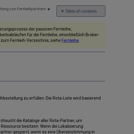
tung von Fernleihpartnern
Table of contents
Lokalisierungsprozess
der
sierungsprozess der passiven Fernleihe,
passiven
itsabläufen für die Fernleihe, einschließlich Broker-
Fernleihe
e zum Fernleih-Verzeichnis, siehe
Fernleihe
.
Lokalisierungsprozess
der
aktiven
Fernleihe
Eigener
Besitz
ihbestellung zu erfüllen. Die Rota-Liste wird basierend
rchsucht die Kataloge aller Rota-Partner, um
te Ressource besitzen. Wenn die Lokalisierung
partner gesperrt, wenn es eine Übereinstimmung in