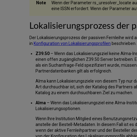
Wenn der Parameter rs_uresolver_locate auf 
eine ISSN erfordert. Wenn der Parameter auf
Lokalisierungsprozess der p
Der Lokalisierungsprozess der passiven Fernleihe wird als
in
Konfiguration von Lokalisierungsprofilen
beschrieben. 
Z39.50
– Wenn das Lokalisierungsziel keine Alma-Ins
einen offen zugänglichen Z39.50 Server betreiben. 
als ein Suchanfrage-Feld spezifiziert wurde, müssen 
Partnerdatenbanken gilt als erfolgreich.
Alma kann Lokalisierungsziele von diesem Typ nur da
Art durchsuchbar ist, sich der Katalog des Partners a
Katalog zu einem durchsuchbaren Ziel zu machen.
Alma
– Wenn das Lokalisierungsziel eine Alma-Instit
Lokalisierungsoptionen.
Wenn Ihre Institution Mitglied eines Benutzungsnetz
anstelle der Bestell-Metadaten. In diesem Fall ist es 
wenn der aktive Fernleihpartner und der Besteller 
von der Konfiguration des Lokalisierungsprofils abhä