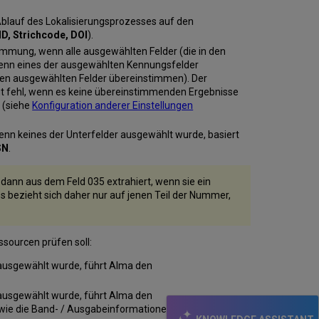
er Ablauf des Lokalisierungsprozesses auf den
D, Strichcode, DOI
).
timmung, wenn alle ausgewählten Felder (die in den
wenn eines der ausgewählten Kennungsfelder
eren ausgewählten Felder übereinstimmen). Der
ägt fehl, wenn es keine übereinstimmenden Ergebnisse
r (siehe
Konfiguration anderer Einstellungen
r wenn keines der Unterfelder ausgewählt wurde, basiert
SN
.
dann aus dem Feld 035 extrahiert, wenn sie ein
ss bezieht sich daher nur auf jenen Teil der Nummer,
ssourcen prüfen soll:
usgewählt wurde, führt Alma den
ausgewählt wurde, führt Alma den
owie die Band- / Ausgabeinformationen der Bestellung