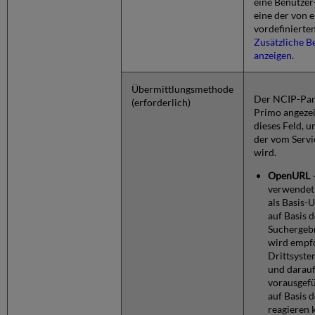
eine Benutzer
eine der von 
vordefinierte
Zusätzliche 
anzeigen
.
Übermittlungsmethode
Der NCIP-Part
(erforderlich)
Primo angezei
dieses Feld, u
der vom Servi
wird.
OpenURL
verwendet 
als Basis-
auf Basis 
Suchergebn
wird empf
Drittsyst
und darauf
vorausgefü
auf Basis
reagieren 