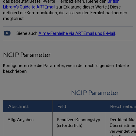
das bedeutet Bestell-werte — einbeziehen. (Siehe den
British
Library’s Guide to ARTEmail
zur Erklärung dieser Werte.) Diese
definiert die Kommunikation, die vis-a-vis den Fernleihpartnernen
möglich ist.
Siehe auch
Alma-Fernleihe via ARTEmail und E-Mail
.
NCIP Parameter
Konfigurieren Sie die Parameter, wie in der nachfolgenden Tabelle
beschrieben:
NCIP Parameter
Abschnitt
Feld
Beschreibu
Allg. Angaben
Benutzer-Kennungstyp
Der Identifika
(erforderlich)
Übereinstimm
verwendet wi