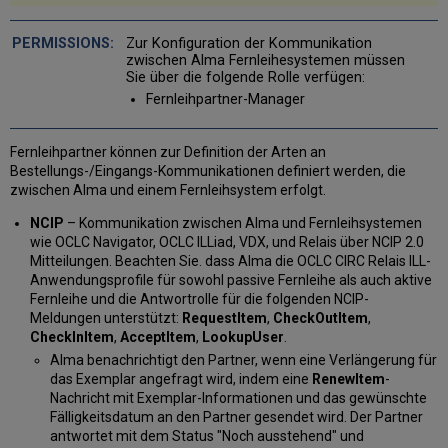
Mail-
Parameter
Zur Konfiguration der Kommunikation
ILLiad-
zwischen Alma Fernleihesystemen müssen
Sie über die folgende Rolle verfügen:
Parameter
Fernleihpartner-Manager
SLNP-
Parameter
Benutzungsnetzwerk-
Fernleihpartner können zur Definition der Arten an
Parameter
Bestellungs-/Eingangs-Kommunikationen definiert werden, die
BLDSS
zwischen Alma und einem Fernleihsystem erfolgt.
Parameter
NCIP
– Kommunikation zwischen Alma und Fernleihsystemen
RapidILL
wie OCLC Navigator, OCLC ILLiad, VDX, und Relais über NCIP 2.0
Parameter
Mitteilungen. Beachten Sie. dass Alma die OCLC CIRC Relais ILL-
NACSIS-
Anwendungsprofile für sowohl passive Fernleihe als auch aktive
Parameter
Fernleihe und die Antwortrolle für die folgenden NCIP-
Tipasa,
Meldungen unterstützt:
RequestItem
,
CheckOutItem
,
WorldShare
CheckInItem
,
AcceptItem
,
LookupUser
.
ILL
Alma benachrichtigt den Partner, wenn eine Verlängerung für
und
das Exemplar angefragt wird, indem eine
RenewItem
-
Relais-
Nachricht mit Exemplar-Informationen und das gewünschte
Parameter
Fälligkeitsdatum an den Partner gesendet wird. Der Partner
Lieferant
antwortet mit dem Status "Noch ausstehend" und