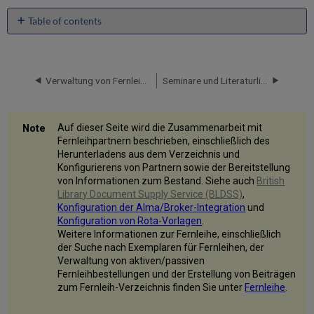
Table of contents
Fernleihpartner
aus
dem
Verzeichnis
Verwaltung von Fernleihpartnern
Seminare und Literaturlisten
herunterladen
Konfiguration
eines
Auf dieser Seite wird die Zusammenarbeit mit
Fernleihpartners
Fernleihpartnern beschrieben, einschließlich des
Partner-
Herunterladens aus dem Verzeichnis und
Parameter
Konfigurierens von Partnern sowie der Bereitstellung
von Informationen zum Bestand. Siehe auch
British
ARTEmail
Library Document Supply Service (BLDSS)
,
Parameter
Konfiguration der Alma/Broker-Integration
und
NCIP
Konfiguration von Rota-Vorlagen
.
Parameter
Weitere Informationen zur Fernleihe, einschließlich
NCIP
der Suche nach Exemplaren für Fernleihen, der
Fernleihe-
Verwaltung von aktiven/passiven
Parameter
Fernleihbestellungen und der Erstellung von Beiträgen
ISO-
zum Fernleih-Verzeichnis finden Sie unter
Fernleihe
.
Parameter
E-