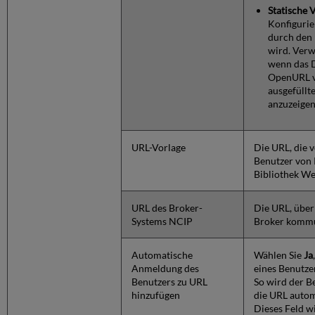
Statische 
Konfigurie
durch den 
wird. Verw
wenn das D
OpenURL v
ausgefüllt
anzuzeigen
URL-Vorlage
Die URL, die 
Benutzer von 
Bibliothek We
URL des Broker-
Die URL, über
Systems NCIP
Broker kommu
Automatische
Wählen Sie
Ja
Anmeldung des
eines Benutze
Benutzers zu URL
So wird der B
hinzufügen
die URL autom
Dieses Feld w