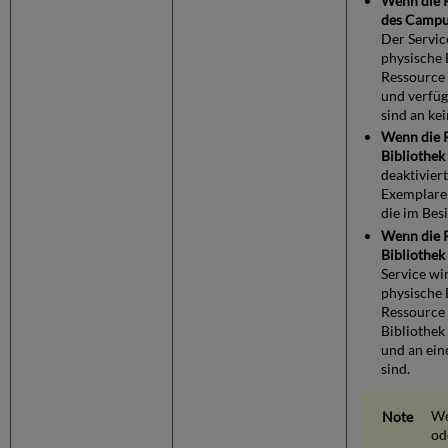
Wenn die R
des Campus
Der Servic
physische 
Ressource 
und verfügb
sind an kei
Wenn die R
Bibliothek 
deaktivier
Exemplare 
die im Besi
Wenn die R
Bibliothek
Service wi
physische 
Ressource g
Bibliothek
und an ein
sind.
We
od