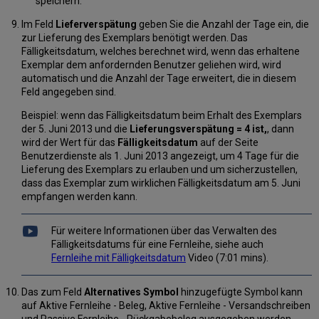
speichern.
Im Feld
Lieferverspätung
geben Sie die Anzahl der Tage ein, die
zur Lieferung des Exemplars benötigt werden. Das
Fälligkeitsdatum, welches berechnet wird, wenn das erhaltene
Exemplar dem anfordernden Benutzer geliehen wird, wird
automatisch und die Anzahl der Tage erweitert, die in diesem
Feld angegeben sind.
Beispiel: wenn das Fälligkeitsdatum beim Erhalt des Exemplars
der 5. Juni 2013 und die
Lieferungsverspätung = 4 ist,
, dann
wird der Wert für das
Fälligkeitsdatum
auf der Seite
Benutzerdienste als 1. Juni 2013 angezeigt, um 4 Tage für die
Lieferung des Exemplars zu erlauben und um sicherzustellen,
dass das Exemplar zum wirklichen Fälligkeitsdatum am 5. Juni
empfangen werden kann.
Für weitere Informationen über das Verwalten des
Fälligkeitsdatums für eine Fernleihe, siehe auch
Fernleihe mit Fälligkeitsdatum
Video (7:01 mins).
Das zum Feld
Alternatives Symbol
hinzugefügte Symbol kann
auf Aktive Fernleihe - Beleg, Aktive Fernleihe - Versandschreiben
und Passive Fernleihe - Rückgabebeleg ausgegeben werden.