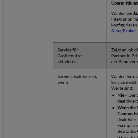
Übermittlun
Wählen Sie
Ja
Integration m
konfigurieren
Alma/Broker-
Service für
Zeigt an, ob 
Gastbenutzer
Partner in Pr
aktivieren
der Benutzer 
Service deaktivieren,
Wählen Sie di
wenn
Service deakt
Werte sind:
Nie
– Der 
deaktiviert
Wenn die R
Campus is
deaktivier
Exemplare 
Besitz des