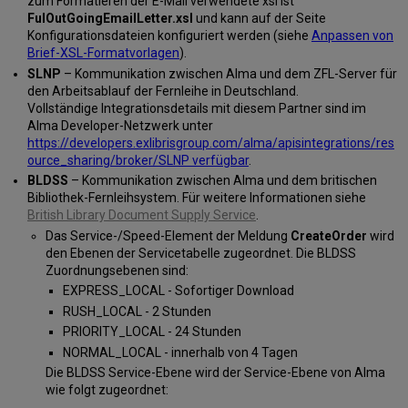
zum Formatieren der E-Mail verwendete xsl ist
FulOutGoingEmailLetter.xsl
und kann auf der Seite
Konfigurationsdateien konfiguriert werden (siehe
Anpassen von
Brief-XSL-Formatvorlagen
).
SLNP
– Kommunikation zwischen Alma und dem ZFL-Server für
den Arbeitsablauf der Fernleihe in Deutschland.
Vollständige Integrationsdetails mit diesem Partner sind im
Alma Developer-Netzwerk unter
https://developers.exlibrisgroup.com/alma/apisintegrations/res
ource_sharing/broker/SLNP verfügbar
.
BLDSS
– Kommunikation zwischen Alma und dem britischen
Bibliothek-Fernleihsystem. Für weitere Informationen siehe
British Library Document Supply Service
.
Das Service-/Speed-Element der Meldung
CreateOrder
wird
den Ebenen der Servicetabelle zugeordnet. Die BLDSS
Zuordnungsebenen sind:
EXPRESS_LOCAL - Sofortiger Download
RUSH_LOCAL - 2 Stunden
PRIORITY_LOCAL - 24 Stunden
NORMAL_LOCAL - innerhalb von 4 Tagen
Die BLDSS Service-Ebene wird der Service-Ebene von Alma
wie folgt zugeordnet: