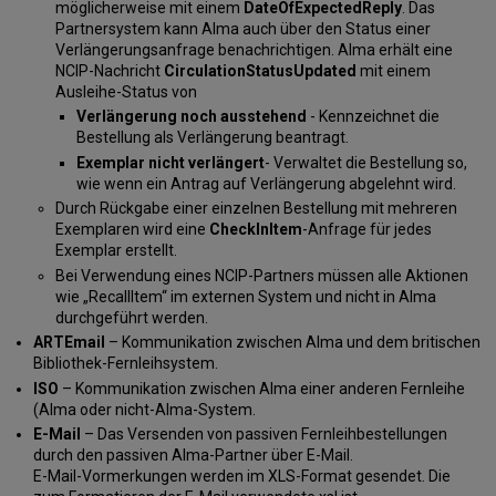
des
möglicherweise mit einem
DateOfExpectedReply
. Das
Brokers
Partnersystem kann Alma auch über den Status einer
der
Verlängerungsanfrage benachrichtigen. Alma erhält eine
letzten
NCIP-Nachricht
CirculationStatusUpdated
mit einem
Instanz
Ausleihe-Status von
Direkter
Verlängerung noch ausstehend
- Kennzeichnet die
Partner
Bestellung als Verlängerung beantragt.
Inn-
Exemplar nicht verlängert
- Verwaltet die Bestellung so,
Reach
wie wenn ein Antrag auf Verlängerung abgelehnt wird.
API
Durch Rückgabe einer einzelnen Bestellung mit mehreren
ReShare-
Exemplaren wird eine
CheckInItem
-Anfrage für jedes
Parameter
Exemplar erstellt.
Informationen
Bei Verwendung eines NCIP-Partners müssen alle Aktionen
zum
wie „RecallItem“ im externen System und nicht in Alma
Bestand
durchgeführt werden.
beitragen
ARTEmail
– Kommunikation zwischen Alma und dem britischen
Bibliothek-Fernleihsystem.
ISO
– Kommunikation zwischen Alma einer anderen Fernleihe
(Alma oder nicht-Alma-System.
E-Mail
– Das Versenden von passiven Fernleihbestellungen
durch den passiven Alma-Partner über E-Mail.
E-Mail-Vormerkungen werden im XLS-Format gesendet. Die