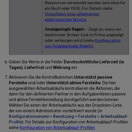
Ressourcen verwendet werden (wie etwa für
ein Buch oder DOI). Für Details siehe
Hinzufügen eines allgemeinen
elektronischen Service
.
Anzeigenlogik-Regeln
– Zeigt an, wann ein
bestimmter Broker-Link in Primo angezeigt
oder verborgen wird (siehe
Konfiguration
von Anzeigenlogik-Regeln
).
Geben Sie Werte in die Felder
Durchschnittliche Lieferzeit (in
Tagen)
,
Lieferfrist
und
Währung
ein.
Aktivieren Sie die Kontrollkästchen
Unterstützt passive
Fernleihe
und/oder
Unterstützt aktive Fernleihe
. Die hier
ausgewählten Arbeitsabläufe kontrollieren die Aktionen, die
dann für den definierten Partner in den Aufgabenlisten passive
und aktive Fernleihbestellung durchgeführt werden können.
Wählen Sie einen der Arbeitsabläufe aus der Dropdown-Liste,
die von einem Administrator vordefiniert wurde (in
Konfigurationsmenü > Benutzung > Fernleihe > Arbeitsablauf-
Profile)
. Für Details zur Konfiguration von Arbeitsablauf-Profilen
siehe
Konfiguration von Arbeitsablauf-Profilen
.