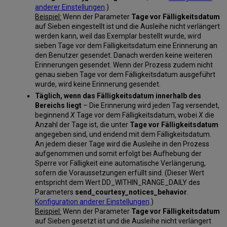
anderer Einstellungen
.)
Beispiel:
Wenn der Parameter
Tage vor Fälligkeitsdatum
auf Sieben eingestellt ist und die Ausleihe nicht verlängert
werden kann, weil das Exemplar bestellt wurde, wird
sieben Tage vor dem Fälligkeitsdatum eine Erinnerung an
den Benutzer gesendet. Danach werden keine weiteren
Erinnerungen gesendet. Wenn der Prozess zudem nicht
genau sieben Tage vor dem Fälligkeitsdatum ausgeführt
wurde, wird keine Erinnerung gesendet.
Täglich, wenn das Fälligkeitsdatum innerhalb des
Bereichs liegt
– Die Erinnerung wird jeden Tag versendet,
beginnend
X
Tage vor dem Fälligkeitsdatum, wobei
X
die
Anzahl der Tage ist, die unter
Tage vor Fälligkeitsdatum
angegeben sind, und endend mit dem Fälligkeitsdatum.
An jedem dieser Tage wird die Ausleihe in den Prozess
aufgenommen und somit erfolgt bei Aufhebung der
Sperre vor Fälligkeit eine automatische Verlängerung,
sofern die Voraussetzungen erfüllt sind. (Dieser Wert
entspricht dem Wert DD_WITHIN_RANGE_DAILY des
Parameters
send_courtesy_notices_behavior
.
Konfiguration anderer Einstellungen
.)
Beispiel:
Wenn der Parameter
Tage vor Fälligkeitsdatum
auf Sieben gesetzt ist und die Ausleihe nicht verlängert