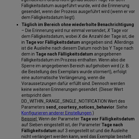
Fälligkeitsdatum ausgeführt wurde, wird die Erinnerung
gesendet, wenn der Prozess ausgeführt wird (wenn er vor
dem Fälligkeitsdatum liegt).
Täglich im Bereich ohne wiederholte Benachrichtigung
– Die Erinnerung wird nur einmal versendet,
X
Tage vor
dem Fälligkeitsdatum, wobei
X
die Anzahl der Tage ist, die
in
Tage vor Fälligkeitsdatum
angegeben sind. Allerdings
ist die Ausleihe nach diesem Datum noch bis Y Tage nach
dem in
Tage nach Fälligkeitsdatum
angegebenen
Fälligkeitsdatum im Prozess enthalten. Wenn also die
Sperre im angegebenen Bereich aufgehoben wird (z. B.
die Bestellung des Exemplars wurde storniert), erfolgt
eine automatische Verlängerung, wenn die
Voraussetzungen dafür erfüllt sind. Dennoch werden
keine weiteren Erinnerungen gesendet. (Dieser Wert
entspricht dem
DD_WITHIN_RANGE_SINGLE_NOTIFICATION Wert des
Parameters
send_courtesy_notices_behavior
. Siehe
Konfigurieren anderer Einstellungen
.)
Beispiel:
Wenn der Parameter
Tage vor Fälligkeitsdatum
auf Sieben eingestellt ist, der Parameter
Tage nach
Fälligkeitsdatum
auf 3 eingestellt ist und die Ausleihe
nicht verlängert werden kann, weil das Exemplar bestellt