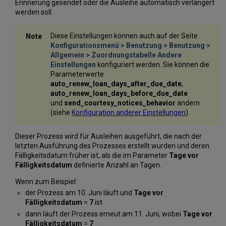
Erinnerung gesendet oder die Ausleihe automatisch verlängert
werden soll.
Diese Einstellungen können auch auf der Seite
Konfigurationsmenü > Benutzung > Benutzung >
Allgemein > Zuordnungstabelle Andere
Einstellungen
konfiguriert werden. Sie können die
Parameterwerte
auto_renew_loan_days_after_due_date
,
auto_renew_loan_days_before_due_date
und
send
_courtesy_notices_behavior
ändern
(siehe
Konfiguration anderer Einstellungen
).
Dieser Prozess wird für Ausleihen ausgeführt, die nach der
letzten Ausführung des Prozesses erstellt wurden und deren
Fälligkeitsdatum früher ist, als die im Parameter
Tage vor
Fälligkeitsdatum
definierte Anzahl an Tagen.
Wenn zum Beispiel:
der Prozess am 10. Juni läuft und
Tage vor
Fälligkeitsdatum
=
7
ist
dann läuft der Prozess erneut am 11. Juni, wobei
Tage vor
Fälligkeitsdatum
=
7