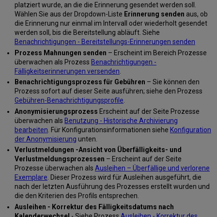
platziert wurde, an die die Erinnerung gesendet werden soll.
Wählen Sie aus der Dropdown-Liste
Erinnerung senden
aus, ob
die Erinnerung nur einmal im Intervall oder wiederholt gesendet
werden soll, bis die Bereitstellung abläuft. Siehe
Benachrichtigungen - Bereitstellungs-Erinnerungen senden
Prozess Mahnungen senden
– Erscheint im Bereich Prozesse
überwachen als Prozess
Benachrichtigungen -
Fälligkeitserinnerungen versenden
.
Benachrichtigungsprozess für Gebühren
– Sie können den
Prozess sofort auf dieser Seite ausführen; siehe den Prozess
Gebühren-Benachrichtigungsprofile
.
Anonymisierungsprozess
Erscheint auf der Seite Prozesse
überwachen als
Benutzung - Historische Archivierung
bearbeiten
. Für Konfigurationsinformationen siehe
Konfiguration
der Anonymisierung
unten.
Verlustmeldungen -Ansicht von Überfälligkeits- und
Verlustmeldungsprozessen
– Erscheint auf der Seite
Prozesse überwachen als
Ausleihen – Überfällige und verlorene
Exemplare
. Dieser Prozess wird für Ausleihen ausgeführt, die
nach der letzten Ausführung des Prozesses erstellt wurden und
die den Kriterien des Profils entsprechen.
Ausleihen - Korrektur des Fälligkeitsdatums nach
Kalenderwechsel
- Siehe Prozess
Ausleihen - Korrektur des