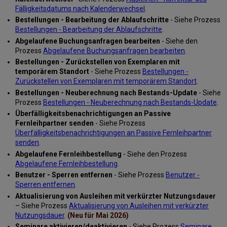
Fälligkeitsdatums nach Kalenderwechsel
.
Bestellungen - Bearbeitung der Ablaufschritte
- Siehe Prozess
Bestellungen - Bearbeitung der Ablaufschritte
.
Abgelaufene Buchungsanfragen bearbeiten
- Siehe den
Prozess
Abgelaufene Buchungsanfragen bearbeiten
.
Bestellungen - Zurückstellen von Exemplaren mit
temporärem Standort
- Siehe Prozess
Bestellungen -
Zurückstellen von Exemplaren mit temporärem Standort
.
Bestellungen - Neuberechnung nach Bestands-Update
- Siehe
Prozess
Bestellungen - Neuberechnung nach Bestands-Update
.
Überfälligkeitsbenachrichtigungen an Passive
Fernleihpartner senden
- Siehe Prozess
Überfälligkeitsbenachrichtigungen an Passive Fernleihpartner
senden
.
Abgelaufene Fernleihbestellung
- Siehe den Prozess
Abgelaufene Fernleihbestellung
.
Benutzer - Sperren entfernen
- Siehe Prozess
Benutzer -
Sperren entfernen
.
Aktualisierung von Ausleihen mit verkürzter Nutzungsdauer
– Siehe Prozess
Aktualisierung von Ausleihen mit verkürzter
Nutzungsdauer
.
(Neu für Mai 2026)
Seminare aktivieren/deaktivieren
- Siehe Prozess
Seminare