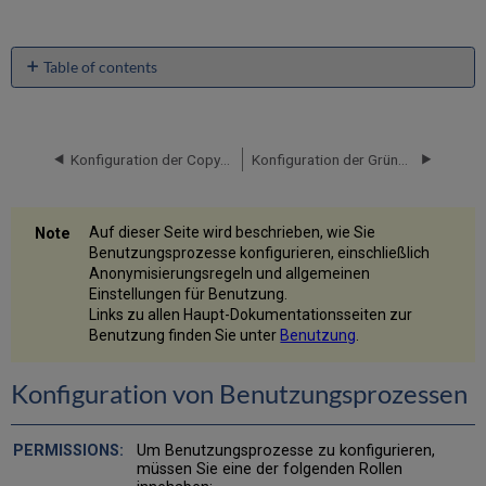
Table of contents
Konfiguration
von
Benutzungsprozessen
Konfiguration der Copyright-Verwaltung
Konfiguration der Gründe der Bestellungs-Stornierung
Konfiguration
der
Anonymisierung
Auf dieser Seite wird beschrieben, wie Sie
Auswahl
Benutzungsprozesse konfigurieren, einschließlich
der
Anonymisierungsregeln und allgemeinen
zu
Einstellungen für Benutzung.
anonymisierenden
Links zu allen Haupt-Dokumentationsseiten zur
Datentypen
Benutzung finden Sie unter
Benutzung
.
Konfigurieren
von
Anonymisierungsregeln
Konfiguration von Benutzungsprozessen
Konfiguration
anderer
Um Benutzungsprozesse zu konfigurieren,
Einstellungen
müssen Sie eine der folgenden Rollen
(Benutzung)