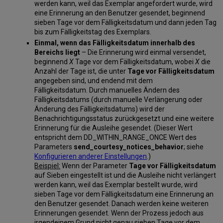
werden kann, weil das Exemplar angefordert wurde, wird
eine Erinnerung an den Benutzer gesendet, beginnend
sieben Tage vor dem Fälligkeitsdatum und dann jeden Tag
bis zum Fälligkeitstag des Exemplars.
Einmal, wenn das Fälligkeitsdatum innerhalb des
Bereichs liegt
– Die Erinnerung wird einmal versendet,
beginnend
X
Tage vor dem Fälligkeitsdatum, wobei
X
die
Anzahl der Tage ist, die unter
Tage vor Fälligkeitsdatum
angegeben sind, und endend mit dem
Fälligkeitsdatum. Durch manuelles Ändern des
Fälligkeitsdatums (durch manuelle Verlängerung oder
Änderung des Fälligkeitsdatums) wird der
Benachrichtigungsstatus zurückgesetzt und eine weitere
Erinnerung für die Ausleihe gesendet. (Dieser Wert
entspricht dem DD_WITHIN_RANGE_ONCE Wert des
Parameters
send_courtesy_notices_behavior
; siehe
Konfigurieren anderer Einstellungen
.)
Beispiel:
Wenn der Parameter
Tage vor Fälligkeitsdatum
auf Sieben eingestellt ist und die Ausleihe nicht verlängert
werden kann, weil das Exemplar bestellt wurde, wird
sieben Tage vor dem Fälligkeitsdatum eine Erinnerung an
den Benutzer gesendet. Danach werden keine weiteren
Erinnerungen gesendet. Wenn der Prozess jedoch aus
irgendeinem Grund nicht genau sieben Tage vor dem