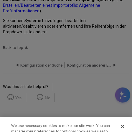
Erstellen/Bearbeiten eines Importprofils: Allgemeine
Profilinformationen
).
Sie können Systeme hinzufügen, bearbeiten,
aktivieren/deaktivieren oder entfernen und ihre Reihenfolge in der
Dropdown-Liste ändern.
Back to top
Konfiguration der Suche
Konfiguration anderer Einstellungen (Ressourcen-Verwaltung)
Was this article helpful?
Yes
No
We use necessary cookies to make our site work. You can
manage your preferences for optional cookies we use to