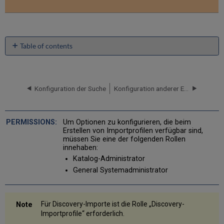
Table of contents
Konfiguration
von
Ursprungssystemen
für
Konfiguration der Suche
Konfiguration anderer Einstellungen (Ressourcen-Verwaltung)
Importprofile
Um Optionen zu konfigurieren, die beim
Erstellen von Importprofilen verfügbar sind,
müssen Sie eine der folgenden Rollen
innehaben:
Katalog-Administrator
General Systemadministrator
Für Discovery-Importe ist die Rolle „Discovery-
Importprofile“ erforderlich.