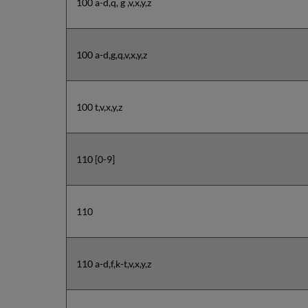
100 a-d,q, g ,v,x,y,z
100 a-d,g,q,v,x,y,z
100 t,v,x,y,z
110 [0-9]
110
110 a-d,f,k-t,v,x,y,z