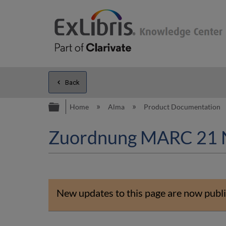
Back
Expand/collapse global hierarc
Home
Alma
Product Documentation
Zuordnung MARC 21 
New updates to this page are now publi