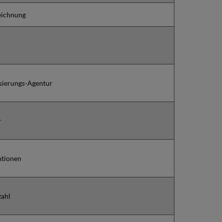
eichnung
sierungs-Agentur
r
ntionen
zahl