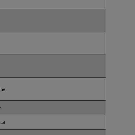
ung
r
tel