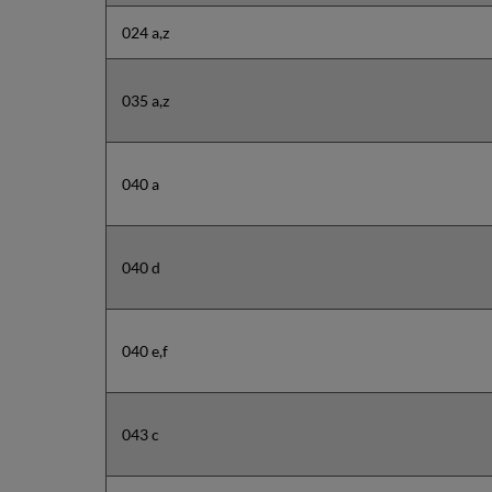
024 a,z
035 a,z
040 a
040 d
040 e,f
043 c