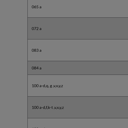
065 a
072 a
083 a
084 a
100 a-d,q, g ,v,x,y,z
100 a-d,f,k-t ,v,x,y,z