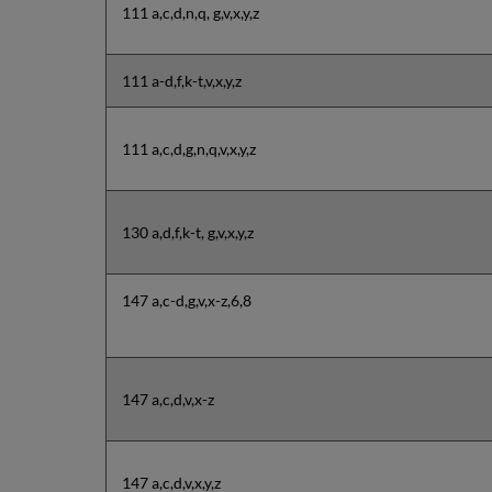
111 a,c,d,n,q, g,v,x,y,z
111 a-d,f,k-t,v,x,y,z
111 a,c,d,g,n,q,v,x,y,z
130 a,d,f,k-t, g,v,x,y,z
147 a,c-d,g,v,x-z,6,8
147 a,c,d,v,x-z
147 a,c,d,v,x,y,z