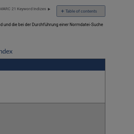
MARC 21 Keyword Indizes
Table of contents
Zuordnung
nd und die bei der Durchführung einer Normdatei-Suche
Suchindex
zu
MARC
21
Normdatei-
index
Feldcode