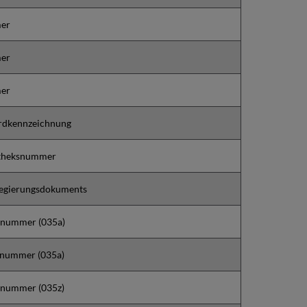
er
er
er
rdkennzeichnung
otheksnummer
egierungsdokuments
lnummer (035a)
nummer (035a)
nummer (035z)