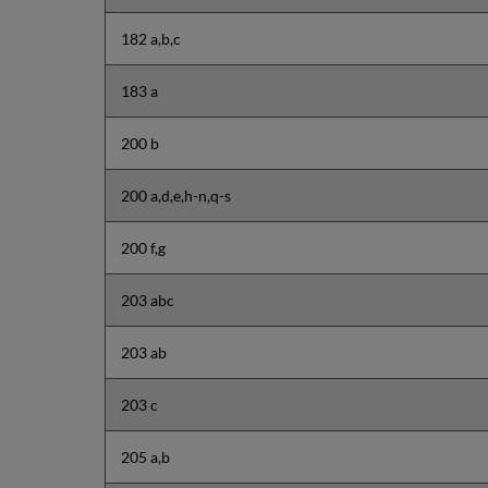
182 a,b,c
183 a
200 b
200 a,d,e,h-n,q-s
200 f,g
203 abc
203 ab
203 c
205 a,b