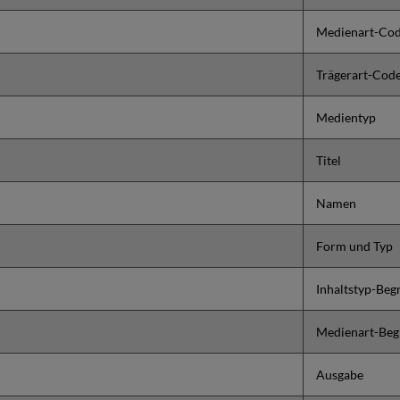
Medienart-Co
Trägerart-Cod
Medientyp
Titel
Namen
Form und Typ
Inhaltstyp-Begr
Medienart-Begr
Ausgabe