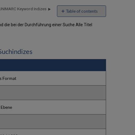
UNIMARC Keyword Indizes
Table of contents
No
headers
 die bei der Durchführung einer Suche Alle Titel
Suchindizes
es Format
e Ebene