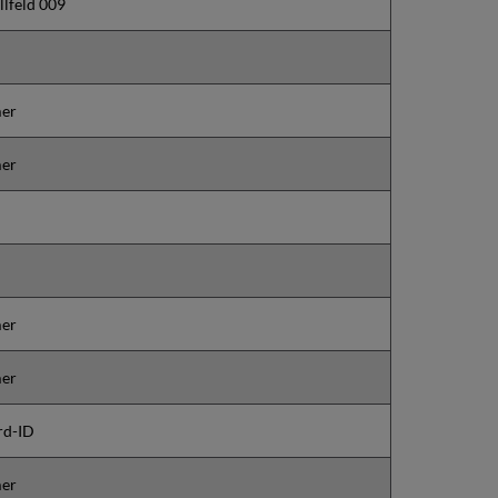
llfeld 009
er
er
er
er
rd-ID
er