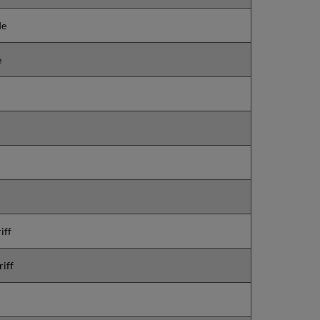
de
e
iff
iff