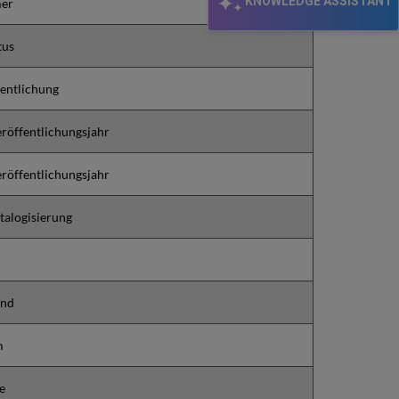
KNOWLEDGE ASSISTANT
er
tus
fentlichung
eröffentlichungsjahr
eröffentlichungsjahr
talogisierung
and
m
e