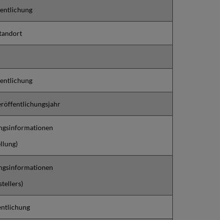
fentlichung
tandort
fentlichung
eröffentlichungsjahr
ungsinformationen
llung)
ungsinformationen
tellers)
entlichung