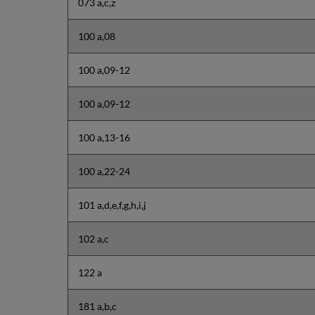
073 a,c,z
100 a,08
100 a,09-12
100 a,09-12
100 a,13-16
100 a,22-24
101 a,d,e,f,g,h,i,j
102 a,c
122 a
181 a,b,c