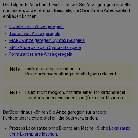
Der folgende Abschnitt beschreibt, wie Sie Anzeigeregeln erstellen
Formularbasierte
und testen, und er enthält Beispiele, die Sie in Ihrem Arbeitsablauf
Anzeigeregeln
einbauen können:
Beschränkungen
Erstellen von Anzeigeregeln
Neue
formularbasierte
Testen von Anzeigeregeln
Anzeigeregeln
MARC-Anzeigeregeln Syntax Beispiele
Erstellen
XML-Anzeigeregeln Syntax Beispiele
einer
Formularbasierte Anzeigeregeln
formularbasierten
Anzeigeregel
Indikationsregeln sind nur für
Konfigurieren
Ressourcenverwaltungs-Inhaltstypen relevant.
der
Anzeigeregeln
Anzeigeregeln
Es ist nicht möglich, mithilfe einer Indikationsregel
manuell
das Vorhandensein einer Pipe (I) zu identifizieren.
oder
systemunterstützt
Darüber hinaus können Sie Anzeigeregeln für andere
erstellen
Funktionsbereiche erstellen, die Sets verwenden:
Felder
für
Prozess Lokalsätze ohne Exemplare lösche - Siehe
Lokalsätze
formularbasierte
ohne Exemplare löschen
.