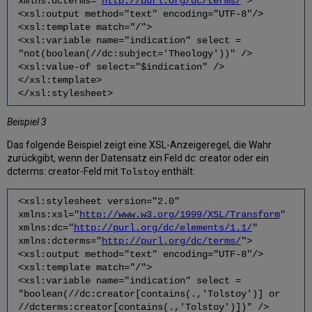
xmlns:dcterms="
http://purl.org/dc/terms/
">
<xsl:output method="text" encoding="UTF-8"/>
<xsl:template match="/">
<xsl:variable name="indication" select =
"not(boolean(//dc:subject='Theology'))" />
<xsl:value-of select="$indication" />
</xsl:template>
</xsl:stylesheet>
Beispiel 3
Das folgende Beispiel zeigt eine XSL-Anzeigeregel, die Wahr
zurückgibt, wenn der Datensatz ein Feld dc: creator oder ein
dcterms: creator-Feld mit
enthält:
Tolstoy
<xsl:stylesheet version="2.0"
xmlns:xsl="
http://www.w3.org/1999/XSL/Transform
"
xmlns:dc="
http://purl.org/dc/elements/1.1/
"
xmlns:dcterms="
http://purl.org/dc/terms/
">
<xsl:output method="text" encoding="UTF-8"/>
<xsl:template match="/">
<xsl:variable name="indication" select =
"boolean(//dc:creator[contains(.,'Tolstoy')] or
//dcterms:creator[contains(.,'Tolstoy')])" />