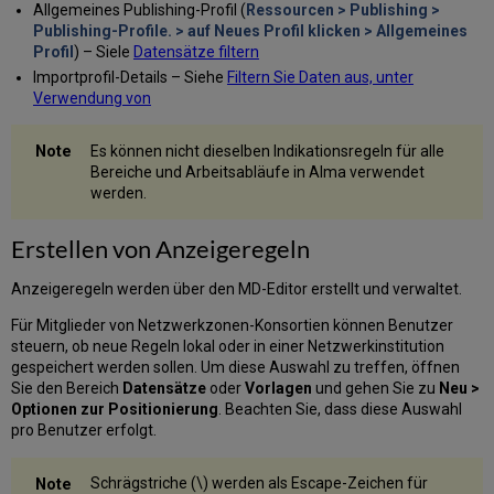
Anzeigeregeln
Allgemeines Publishing-Profil (
Ressourcen > Publishing >
definieren
Publishing-Profile. > auf Neues Profil klicken > Allgemeines
Testen
Profil
) – Siele
Datensätze filtern
einer
Importprofil-Details – Siehe
Filtern Sie Daten aus, unter
formularbasierten
Verwendung von
Anzeigeregel
Arbeiten
Es können nicht dieselben Indikationsregeln für alle
mit
Bereiche und Arbeitsabläufe in Alma verwendet
formularbasierten
werden.
Anzeigeregeln
Erstellen von Anzeigeregeln
Anzeigeregeln werden über den MD-Editor erstellt und verwaltet.
Für Mitglieder von Netzwerkzonen-Konsortien können Benutzer
steuern, ob neue Regeln lokal oder in einer Netzwerkinstitution
gespeichert werden sollen. Um diese Auswahl zu treffen, öffnen
Sie den Bereich
Datensätze
oder
Vorlagen
und gehen Sie zu
Neu >
Optionen zur Positionierung
. Beachten Sie, dass diese Auswahl
pro Benutzer erfolgt.
Schrägstriche (\) werden als Escape-Zeichen für