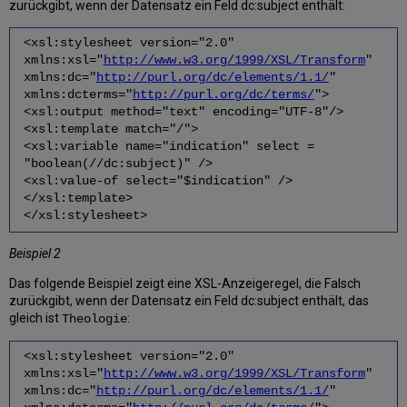
zurückgibt, wenn der Datensatz ein Feld dc:subject enthält:
<xsl:stylesheet version="2.0"
xmlns:xsl="
http://www.w3.org/1999/XSL/Transform
"
xmlns:dc="
http://purl.org/dc/elements/1.1/
"
xmlns:dcterms="
http://purl.org/dc/terms/
">
<xsl:output method="text" encoding="UTF-8"/>
<xsl:template match="/">
<xsl:variable name="indication" select =
"boolean(//dc:subject)" />
<xsl:value-of select="$indication" />
</xsl:template>
</xsl:stylesheet>
Beispiel 2
Das folgende Beispiel zeigt eine XSL-Anzeigeregel, die Falsch
zurückgibt, wenn der Datensatz ein Feld dc:subject enthält, das
gleich ist
:
Theologie
<xsl:stylesheet version="2.0"
xmlns:xsl="
http://www.w3.org/1999/XSL/Transform
"
xmlns:dc="
http://purl.org/dc/elements/1.1/
"