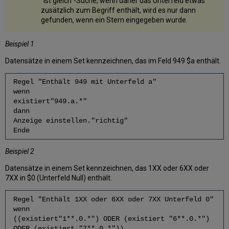
"Ist gleich"-Suche; wenn daher das Unterfeld etwas
zusätzlich zum Begriff enthält, wird es nur dann
gefunden, wenn ein Stern eingegeben wurde.
Beispiel 1
Datensätze in einem Set kennzeichnen, das im Feld 949 $a enthält.
Regel "Enthält 949 mit Unterfeld a"
wenn
existiert"949.a.*"
dann
Anzeige einstellen."richtig"
Ende
Beispiel 2
Datensätze in einem Set kennzeichnen, das 1XX oder 6XX oder
7XX in $0 (Unterfeld Null) enthält.
Regel "Enthält 1XX oder 6XX oder 7XX Unterfeld 0"
wenn
((existiert"1**.0.*") ODER (existiert "6**.0.*")
ODER (existiert "7**.0.*"))