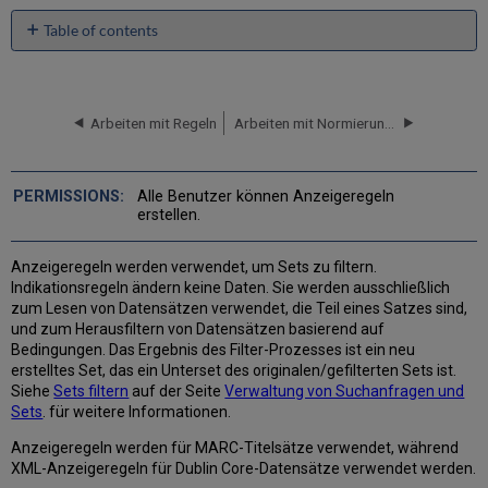
Table of contents
Erstellen
von
Anzeigeregeln
Arbeiten mit Regeln
Arbeiten mit Normierungsregeln
Testen
von
Anzeigeregeln
Anzeigeregeln
Alle Benutzer können Anzeigeregeln
für
erstellen.
MARC-
Datensätze
Anzeigeregeln werden verwendet, um Sets zu filtern.
-
Indikationsregeln ändern keine Daten. Sie werden ausschließlich
Syntax-
zum Lesen von Datensätzen verwendet, die Teil eines Satzes sind,
Beispiele
und zum Herausfiltern von Datensätzen basierend auf
XML-
Bedingungen. Das Ergebnis des Filter-Prozesses ist ein neu
Anzeigeregeln
erstelltes Set, das ein Unterset des originalen/gefilterten Sets ist.
für
Siehe
Sets filtern
auf der Seite
Verwaltung von Suchanfragen und
DC-
Sets
. für weitere Informationen.
Datensätze
-
Anzeigeregeln werden für MARC-Titelsätze verwendet, während
Syntax-
XML-Anzeigeregeln für Dublin Core-Datensätze verwendet werden.
Beispiele