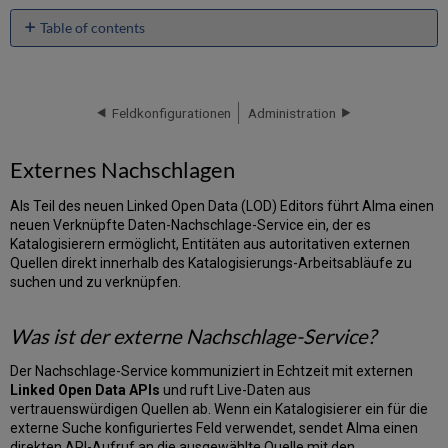
Table of contents
Externes
Nachschlagen
Was
Feldkonfigurationen
Administration
ist
der
externe
Externes Nachschlagen
Nachschlage-
Service?
Als Teil des neuen Linked Open Data (LOD) Editors führt Alma einen
Unterstützte
neuen Verknüpfte Daten-Nachschlage-Service ein, der es
Quellen
Katalogisierern ermöglicht, Entitäten aus autoritativen externen
So
Quellen direkt innerhalb des Katalogisierungs-Arbeitsabläufe zu
wird
suchen und zu verknüpfen.
der
Nachschlage-
Was ist der externe Nachschlage-Service?
Service
im
Der Nachschlage-Service kommuniziert in Echtzeit mit externen
Editor
Linked Open Data APIs
und ruft Live-Daten aus
angezeigt
vertrauenswürdigen Quellen ab. Wenn ein Katalogisierer ein für die
Wikidata-
externe Suche konfiguriertes Feld verwendet, sendet Alma einen
spezifische
direkten API-Aufruf an die ausgewählte Quelle mit den