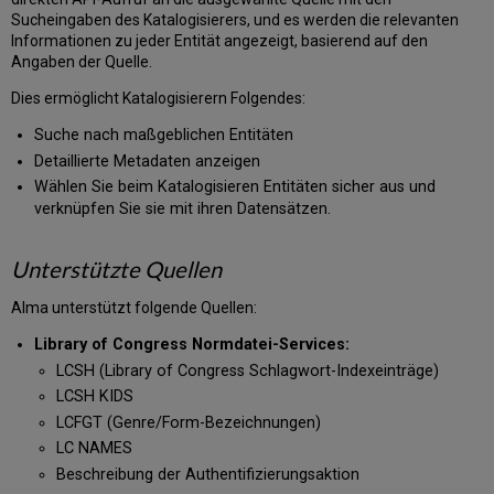
Funktionen
Sucheingaben des Katalogisierers, und es werden die relevanten
Library
Informationen zu jeder Entität angezeigt, basierend auf den
of
Angaben der Quelle.
Congress:
Quellen
Dies ermöglicht Katalogisierern Folgendes:
Suche
Suche nach maßgeblichen Entitäten
innerhalb
des
Detaillierte Metadaten anzeigen
Nachschlage-
Wählen Sie beim Katalogisieren Entitäten sicher aus und
Service
verknüpfen Sie sie mit ihren Datensätzen.
Tipps
zur
Unterstützte Quellen
Suche
in
Alma unterstützt folgende Quellen:
den
verschiedenen
Library of Congress Normdatei-Services:
Quellen
LCSH (Library of Congress Schlagwort-Indexeinträge)
Verwendung
LCSH KIDS
von
LCFGT (Genre/Form-Bezeichnungen)
Internes
Nachschlagen
LC NAMES
bei
Beschreibung der Authentifizierungsaktion
der