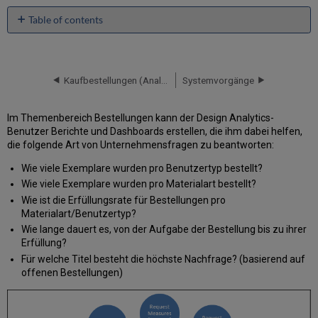
Table of contents
Tipps
für
die
Erstellung
Kaufbestellungen (Analytics)
Systemvorgänge
von
Berichten
Im Themenbereich Bestellungen kann der Design Analytics-
Filtern
Benutzer Berichte und Dashboards erstellen, die ihm dabei helfen,
der
die folgende Art von Unternehmensfragen zu beantworten:
Ergebnisse
mit
Wie viele Exemplare wurden pro Benutzertyp bestellt?
dem
Wie viele Exemplare wurden pro Materialart bestellt?
Kennzeichen
Wie ist die Erfüllungsrate für Bestellungen pro
Aktive
Materialart/Benutzertyp?
Bestellung
Wie lange dauert es, von der Aufgabe der Bestellung bis zu ihrer
Filtern
Erfüllung?
der
Für welche Titel besteht die höchste Nachfrage? (basierend auf
Ergebnisse
offenen Bestellungen)
mit
dem
Kennzeichen
Bestelltyp-