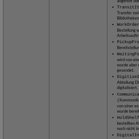
abgeholt ode
TransitI
Transfer zwi
Bibliotheken
WorkOrde
Bestellung w
Arbeitsauftr
PickupFr
Bereitstellu
WaitingF
wird von ein
wurde aber 
gesendet.
Digitize
Abteilung Di
digitalisiert.
Communic
(
Kommunika
von einer e
wurde berei
HoldShel
bestellten 
noch nicht in
DigitalI