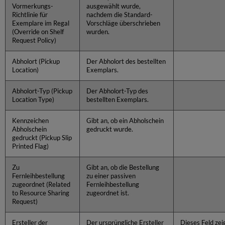
Vormerkungs-
ausgewählt wurde,
Richtlinie für
nachdem die Standard-
Exemplare im Regal
Vorschläge überschrieben
(Override on Shelf
wurden.
Request Policy)
Abholort (Pickup
Der Abholort des bestellten
Location)
Exemplars.
Abholort-Typ (Pickup
Der Abholort-Typ des
Location Type)
bestellten Exemplars.
Kennzeichen
Gibt an, ob ein Abholschein
Abholschein
gedruckt wurde.
gedruckt (Pickup Slip
Printed Flag)
Zu
Gibt an, ob die Bestellung
Fernleihbestellung
zu einer passiven
zugeordnet (Related
Fernleihbestellung
to Resource Sharing
zugeordnet ist.
Request)
Ersteller der
Der ursprüngliche Ersteller
Dieses Feld zei