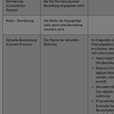
Stornierung
der bei Stornierung einer
(Cancellation
Bestellung eingegeben wird.
Reason)
Notiz - Stornierung
Die Notiz, die hinzugefügt
wird, wenn eine Bestellung
storniert wird.
Aktuelle Bearbeitung
Der Name der aktuellen
Im Folgenden si
(Current Process)
Aktivität.
Feld aufgeführt
erscheinen, we
sich unterschei
AwaitApp
Die Bestellu
DepositI
digitale Mate
werden, aber
erstellt.
Document
Das digitale
Lieferung.
PlaceOnH
Exemplar be
Bereitstellu