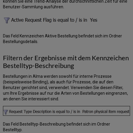
Bibliothek
können Sie eine Trend-Analyse der durchschnittlichen Zeit für eine
(Owning
Benutzer-Sammlung ausführen.
Library)
Datum
-
benötigt
bis
Das Feld Kennzeichen Aktive Bestellung befindet sich im Ordner
(Date
Bestellungsdetails.
Needed
By)
Filtern der Ergebnisse mit dem Kennzeichen
Bibliografische
Bestelltyp-Beschreibung
Details
(Bibliographic
Details)
Bestellungen in Alma werden sowohl für interne Prozesse
(beispielsweise Binding), als auch für Prozesse, die auf den
Physische
Benutzer gerichtet sind, verwendet. Verwenden Sie diesen Filter,
Exemplardetails
um Ihre Ergebnisse auf nur die Arten von Bestellungen eingrenzen,
(Physical
an denen Sie interessiert sind.
Item
Details)
Bestellung
für
Seminar
Das Feld Bestelltyp-Beschreibung befindet sich im Ordner
(Request
Bestelltyp. ​