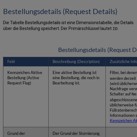
Bestellungsdetails (Request Details)
Die Tabelle Bestellungsdetails ist eine Dimensionstabelle, die Details
über die Bestellung speichert. Der Primärschlüssel lautet
.
ID
Bestellungsdetails (Request De
Feld
Beschreibung (Description)
Zusätzliche In
Kennzeichen Aktive
Eine aktive Bestellung ist
Filter, bei dene
Bestellung (Active
eine Bestellung, die noch in
werden derzeit 
Request Flag)
Bearbeitung ist.
(wird üblicherw
Nachfrage verwe
Schalter auf
Ne
abgeschlossene
üblicherweise 
Füllratenberec
Informationen 
Kennzeichen Ak
Grund der
Der Grund der Stornierung,