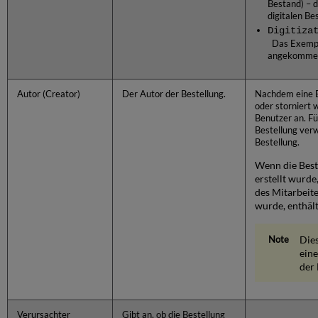
Bestand) – d
digitalen Be
Digitiza
Das Exemplar
angekommen 
Autor (Creator)
Der Autor der Bestellung.
Nachdem eine B
oder storniert 
Benutzer an. Fü
Bestellung ver
Bestellung.
Wenn die Best
erstellt wurde
des Mitarbeite
wurde, enthäl
Die
eine
der 
Verursachter
Gibt an, ob die Bestellung