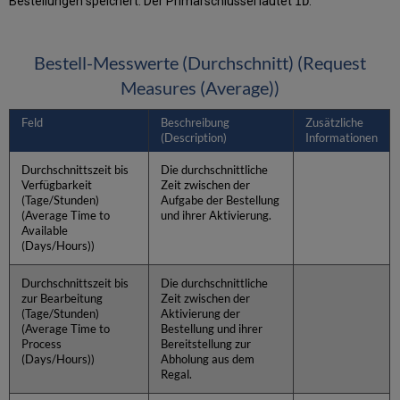
Bestellungen speichert. Der Primärschlüssel lautet
.
ID
Bestell-Messwerte (Durchschnitt) (Request
Measures (Average))
Feld
Beschreibung
Zusätzliche
(Description)
Informationen
Durchschnittszeit bis
Die durchschnittliche
Verfügbarkeit
Zeit zwischen der
(Tage/Stunden)
Aufgabe der Bestellung
(Average Time to
und ihrer Aktivierung.
Available
(Days/Hours))
Durchschnittszeit bis
Die durchschnittliche
zur Bearbeitung
Zeit zwischen der
(Tage/Stunden)
Aktivierung der
(Average Time to
Bestellung und ihrer
Process
Bereitstellung zur
(Days/Hours))
Abholung aus dem
Regal.