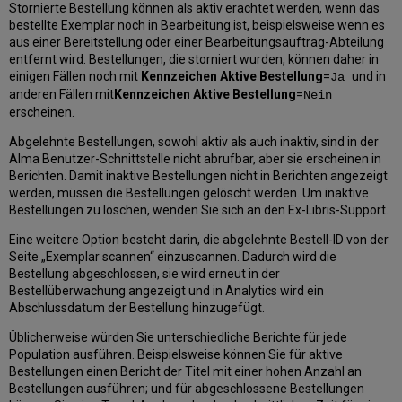
Details)
Stornierte Bestellung können als aktiv erachtet werden, wenn das
bestellte Exemplar noch in Bearbeitung ist, beispielsweise wenn es
Besteller
aus einer Bereitstellung oder einer Bearbeitungsauftrag-Abteilung
(Requester)
entfernt wird. Bestellungen, die storniert wurden, können daher in
Bestelltyp
einigen Fällen noch mit
Kennzeichen Aktive Bestellung
=
und in
Ja
(Request
anderen Fällen mit
Kennzeichen
Aktive Bestellung
=
Nein
Type)
erscheinen.
Bestellstatus
(Request
Abgelehnte Bestellungen, sowohl aktiv als auch inaktiv, sind in der
Status)
Alma Benutzer-Schnittstelle nicht abrufbar, aber sie erscheinen in
Materialart
Berichten. Damit inaktive Bestellungen nicht in Berichten angezeigt
(Material
werden, müssen die Bestellungen gelöscht werden. Um inaktive
Type)
Bestellungen zu löschen, wenden Sie sich an den Ex-Libris-Support.
Bestelldatum
Eine weitere Option besteht darin, die abgelehnte Bestell-ID von der
(Request
Seite „Exemplar scannen“ einzuscannen. Dadurch wird die
Date)
Bestellung abgeschlossen, sie wird erneut in der
Abschlussdatum
Bestellüberwachung angezeigt und in Analytics wird ein
der
Abschlussdatum der Bestellung hinzugefügt.
Bestellung
(Request
Üblicherweise würden Sie unterschiedliche Berichte für jede
Completion
Population ausführen. Beispielsweise können Sie für aktive
Date)
Bestellungen einen Bericht der Titel mit einer hohen Anzahl an
Besitzende
Bestellungen ausführen; und für abgeschlossene Bestellungen