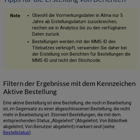
–
Prozess-
Messwerte
Obwohl die Vormerkungsdaten in Alma nur 5
(Request
Jahre ab Erstellungsdatum zurückreichen,
Process
reichen sie in Analytics bis zu den verfügbaren
Measures)
Daten zurück.
Bestellungsdetails
Bestellungen werden mit der MMS-ID des
(Request
Titelsatzes verknüpft, verwenden Sie daher bei
Details)
der Erstellung von Berichten für Bestellungen die
Buchungsanfrage-
MMS-ID und nicht den Strichcode.
Details
(Booking
Request
Details)
Filtern der Ergebnisse mit dem Kennzeichen
Verschiebungsanfrage-
Aktive Bestellung
Details
(Move
Eine aktive Bestellung ist eine Bestellung, die noch in Bearbeitung
Request
ist, im Gegensatz zu einer abgeschlossenen Bestellung, die nicht
Details)
mehr in Bearbeitung ist. Storniert Bestellungen, die mit dem
Digitalisierungsanfrage-
entsprechenden Status „Abgelehnt“ (Abgelehnt, Von Bibliothek
Details
abgelehnt, Von Benutzer abgelehnt) markiert sind (siehe
(Digitization
Bestellstatus
).
Request