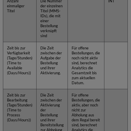
Anzahl
Die Nummer
INT
einmaliger
der einzelnen
Titel
Titel (MMS-
IDs), die mit
einer
Bestellung
verknüpft
sind
Zeit bis zur
Die Zeit
Für offene
Verfügbarkeit
zwischen der
Bestellungen, die
(Tage/Stunden)
Aufgabe der
noch nicht aktiv
(Time to
Bestellung
sind, berechnet
Available
und ihrer
Analytics die
(Days/Hours))
Aktivierung.
Gesamtzeit bis
zum aktuellen
Datum.
Zeit bis zur
Die Zeit
Für offene
Bearbeitung
zwischen der
Bestellungen, die
(Tage/Stunden)
Aktivierung
aktiv, aber noch
(Time to
der
nicht zur
Process
Bestellung
Abholung aus
(Days/Hours))
und ihrer
dem Regal bereit
Bereitstellung
sind, berechnet
zur Abholung
Analytics die