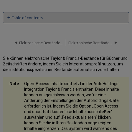
Table of contents
Aktivieren
der
elektronischen
Taylor
Elektronische Bestände von Wiley hochladen
Elektronische Bestände vom Project MUSE hochladen
&
Francis-
Sie können elektronische Taylor & Francis-Bestände für Bücher und
Sammlungen
Zeitschriften ändern, indem Sie ein Integrationsprofil nutzen, um
aus
die institutionsspezifischen Bestände automatisch zu erhalten.
der
Alma
Gemeinschaftszone
Open-Access-Inhalte sind jetzt in der AutoHoldings-
Erstellen
Integration Taylor & Francis enthalten. Diese Inhalte
des
können ausgeschlossen werden, wofür eine
Taylor
Änderung der Einstellungen der Autoholdings-Datei
&
erforderlich ist. Indem Sie die Option „Open Access
Francis-
und dauerhaft kostenlose Inhalte ausschließen“
Integrationsprofils
auswählen und auf „Feed aktualisieren“ klicken,
können Sie die in Ihren Beständen angezeigten
Inhalte eingrenzen. Das System wird während des