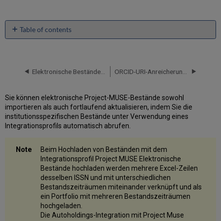
Table of contents
Erstellen
des
Project
MUSE
Elektronische Bestände aus Taylor & Francis hochladen
ORCID-URI-Anreicherung für Titelsätze mit Alma Refine
Integrationsprofils
Aktivieren
Sie können elektronische Project-MUSE-Bestände sowohl
der
importieren als auch fortlaufend aktualisieren, indem Sie die
elektronischen
institutionsspezifischen Bestände unter Verwendung eines
Project-
Integrationsprofils automatisch abrufen.
MUSE-
Sammlungen
aus
Beim Hochladen von Beständen mit dem
der
Integrationsprofil Project MUSE Elektronische
Alma
Bestände hochladen werden mehrere Excel-Zeilen
Gemeinschaftszone
desselben ISSN und mit unterschiedlichen
Bestandszeiträumen miteinander verknüpft und als
Vorherige
ein Portfolio mit mehreren Bestandszeiträumen
Project
hochgeladen.
MUSE
Die Autoholdings-Integration mit Project Muse
Erwerbungsdetails