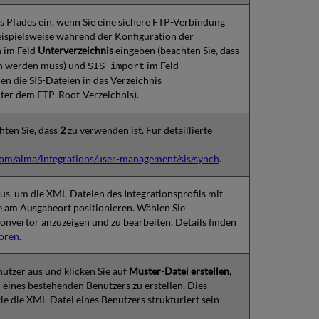
s Pfades ein, wenn Sie eine sichere FTP-Verbindung
beispielsweise während der Konfiguration der
im Feld
Unterverzeichnis
eingeben (beachten Sie, dass
a
en werden muss) und
im Feld
SIS_import
n die SIS-Dateien in das Verzeichnis
nter dem FTP-Root-Verzeichnis).
hten Sie, dass
2
zu verwenden ist. Für detaillierte
.com/alma/integrations/user-management/sis/synch
.
us, um die XML-Dateien des Integrationsprofils mit
se am Ausgabeort positionieren. Wählen Sie
onvertor anzuzeigen und zu bearbeiten. Details finden
toren
.
utzer aus und klicken Sie auf
Muster-Datei erstellen
,
eines bestehenden Benutzers zu erstellen. Dies
ie die XML-Datei eines Benutzers strukturiert sein