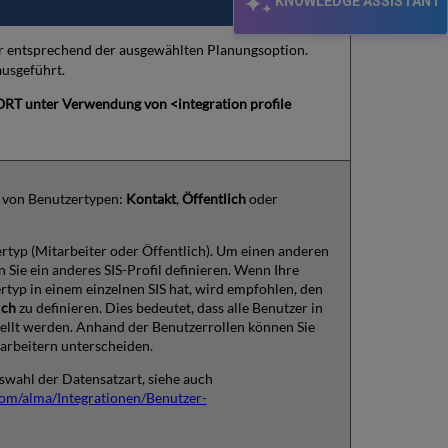
KNOWLEDGE ASSISTANT
 er entsprechend der ausgewählten Planungsoption.
ausgeführt.
RT unter Verwendung von <integration profile
n von Benutzertypen:
Kontakt
,
Öffentlich
oder
zertyp (Mitarbeiter oder Öffentlich). Um einen anderen
 Sie ein anderes SIS-Profil definieren. Wenn Ihre
ertyp in einem einzelnen SIS hat, wird empfohlen, den
ich
zu definieren. Dies bedeutet, dass alle Benutzer in
tellt werden. Anhand der Benutzerrollen können Sie
arbeitern unterscheiden.
swahl der Datensatzart, siehe auch
.com/alma/Integrationen/Benutzer-