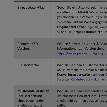
Eingabedatei-Pfad
Geben Sie ein Unterverzeichnis de
erstellen (Pflichtfeld). Wenn Sie 
gesicherten FTP-Verbindung
Alm
in diesem Feld ein Wert angegeb
Eingabedatei-Pfad
eingeben, werde
importiert (u
Alma/SIS_import
Benutzer XSD-
Wählen Sie Version
1
oder
2
. Beac
Version
Informationen zur Version siehe
https://developers.exlibrisgroup
XSL-Konvertor
Wählen Sie einen XSL-Konvertor a
XSL zu verarbeiten, bevor Sie die
Konvertoren verwalten
, um den K
Sie unter
XSL-Integrationskonver
Musterdatei erstellen
Wählen Sie einen bestehenden Ben
(bei Bearbeitung
um eine neue Benutzer XML-Datei 
eines bestehenden
ermöglicht es Ihnen einzusehen, w
Profils verfügbar)
sollte.