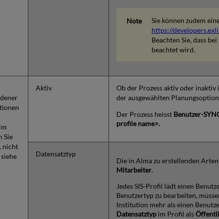
Sie können zudem eine
https://developers.exl
Beachten Sie, dass be
beachtet wird.
Aktiv
Ob der Prozess aktiv oder inaktiv 
ndener
der ausgewählten Planungsoption. 
tionen
Der Prozess heisst
Benutzer-SYN
profile name>.
 im
 Sie
 nicht
Datensatztyp
 siehe
Die in Alma zu erstellenden Arte
Mitarbeiter
.
Jedes SIS-Profil lädt einen Benut
Benutzertyp zu bearbeiten, müssen
Institution mehr als einen Benutz
Datensatztyp
im Profil als
Öffentl