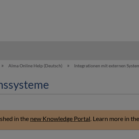
hy
Alma Online Help (Deutsch)
Integrationen mit externen Syst
nssysteme
shed in the
new Knowledge Portal
.
Learn more in th