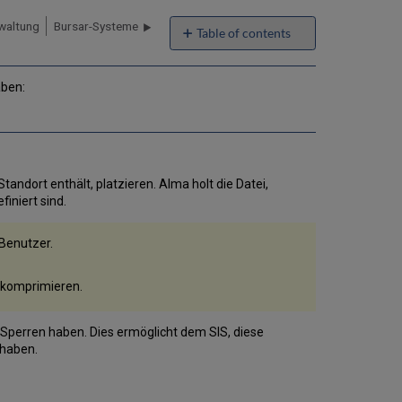
waltung
Bursar-Systeme
Table of contents
Hintergrundinformation
Konfigurieren
aben:
eines
Integrationsprofils
Um
einen
SIS-
Import/Export
andort enthält, platzieren. Alma holt die Datei,
manuell
iniert sind.
auszuführen
SIS-
Benutzer.
Informationen
manuell
 komprimieren.
synchronisieren
e Sperren haben. Dies ermöglicht dem SIS, diese
 haben.