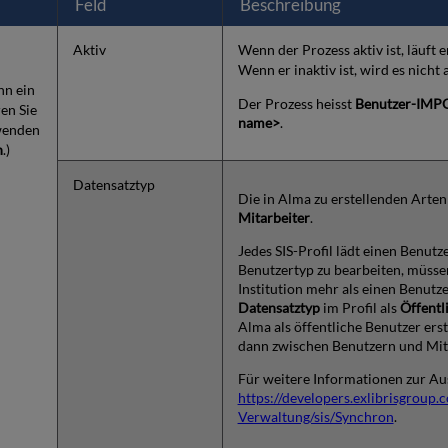
Feld
Beschreibung
Aktiv
Wenn der Prozess aktiv ist, läuft
Wenn er inaktiv ist, wird es nicht 
nn ein
Der Prozess heisst
Benutzer-IMPO
en Sie
name>
.
rwenden
n
.)
Datensatztyp
Die in Alma zu erstellenden Arte
Mitarbeiter
.
Jedes SIS-Profil lädt einen Benut
Benutzertyp zu bearbeiten, müssen
Institution mehr als einen Benutz
Datensatztyp
im Profil als
Öffentl
Alma als öffentliche Benutzer ers
dann zwischen Benutzern und Mit
Für weitere Informationen zur Au
https://developers.exlibrisgroup
Verwaltung/sis/Synchron
.