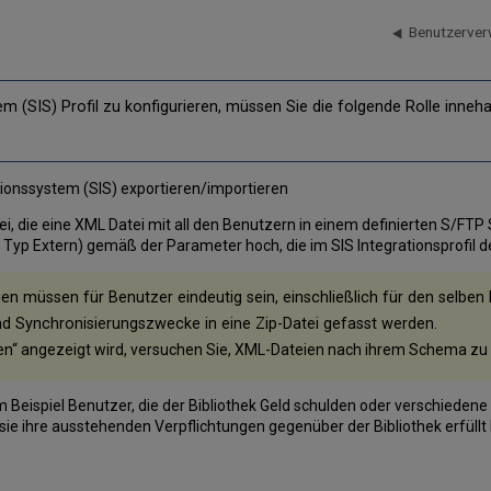
Benutzerver
 (SIS) Profil zu konfigurieren, müssen Sie die folgende Rolle inneh
r
onssystem (SIS) exportieren/importieren
 die eine XML Datei mit all den Benutzern in einem definierten S/FTP St
 Typ Extern) gemäß der Parameter hoch, die im SIS Integrationsprofil def
n müssen für Benutzer eindeutig sein, einschließlich für den selben 
d Synchronisierungszwecke in eine Zip-Datei gefasst werden.
sen“ angezeigt wird, versuchen Sie, XML-Dateien nach ihrem Schema zu
zum Beispiel Benutzer, die der Bibliothek Geld schulden oder verschieden
sie ihre ausstehenden Verpflichtungen gegenüber der Bibliothek erfüllt