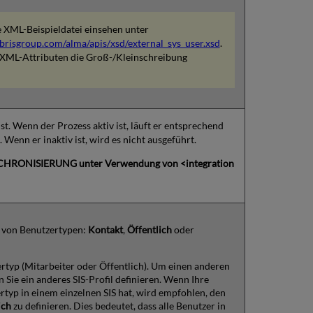
 XML-Beispieldatei einsehen unter
ibrisgroup.com/alma/apis/xsd/external_sys_user.xsd
.
i XML-Attributen die Groß-/Kleinschreibung
ist. Wenn der Prozess aktiv ist, läuft er entsprechend
Wenn er inaktiv ist, wird es nicht ausgeführt.
CHRONISIERUNG unter Verwendung von <integration
n von Benutzertypen:
Kontakt
,
Öffentlich
oder
zertyp (Mitarbeiter oder Öffentlich). Um einen anderen
 Sie ein anderes SIS-Profil definieren. Wenn Ihre
ertyp in einem einzelnen SIS hat, wird empfohlen, den
ich
zu definieren. Dies bedeutet, dass alle Benutzer in