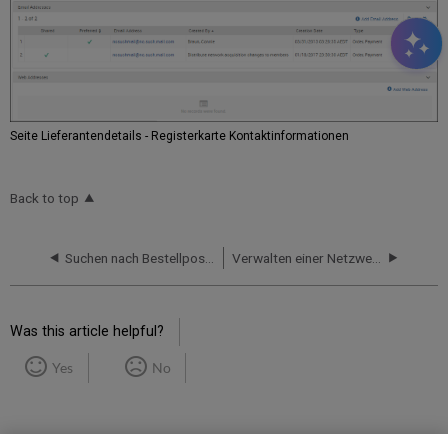
Seite Lieferantendetails - Registerkarte Kontaktinformationen
Back to top
Suchen nach Bestellposten mit der MMS-ID des Titelsatzes in der Netzwerkzone
Verwalten einer Netzwerkzone
Was this article helpful?
Yes
No