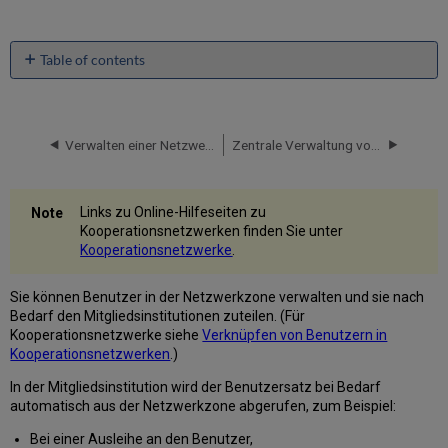
Table of contents
Verknüpfen
von
Institutionszonen-
Benutzern
Verwalten einer Netzwerkzone
Zentrale Verwaltung von Konfigurations in einer Netzwerkzone
mit
Netzwerkzonen-
Benutzern
Links zu Online-Hilfeseiten zu
Hinzufügen
Kooperationsnetzwerken finden Sie unter
eines
Kooperationsnetzwerke
.
Benutzers
zur
Sie können Benutzer in der Netzwerkzone verwalten und sie nach
Mitgliedsinstitution
Bedarf den Mitgliedsinstitutionen zuteilen. (Für
Zentrale
Kooperationsnetzwerke siehe
Verknüpfen von Benutzern in
Verwaltung
Kooperationsnetzwerken
.)
des
Administratoren-
In der Mitgliedsinstitution wird der Benutzersatz bei Bedarf
Kontos
automatisch aus der Netzwerkzone abgerufen, zum Beispiel:
in
der
Bei einer Ausleihe an den Benutzer,