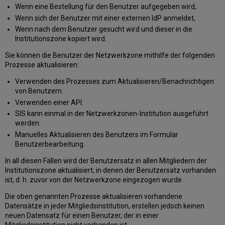
Netzwerkzone
Wenn eine Bestellung für den Benutzer aufgegeben wird,
Teilen
Wenn sich der Benutzer mit einer externen IdP anmeldet,
von
Wenn nach dem Benutzer gesucht wird und dieser in die
Benutzer-
Institutionszone kopiert wird.
IDs
innerhalb
Sie können die Benutzer der Netzwerkzone mithilfe der folgenden
eines
Prozesse aktualisieren:
Benutzungsnetzwerkes
in
Verwenden des Prozesses zum Aktualisieren/Benachrichtigen
einer
von Benutzern.
Netzwerkzone)
Verwenden einer API.
SIS kann einmal in der Netzwerkzonen-Institution ausgeführt
werden.
Manuelles Aktualisieren des Benutzers im Formular
Benutzerbearbeitung.
In all diesen Fällen wird der Benutzersatz in allen Mitgliedern der
Institutionszone aktualisiert, in denen der Benutzersatz vorhanden
ist, d. h. zuvor von der Netzwerkzone eingezogen wurde.
Die oben genannten Prozesse aktualisieren vorhandene
Datensätze in jeder Mitgliedsinstitution, erstellen jedoch keinen
neuen Datensatz für einen Benutzer, der in einer
Mitgliedsinstitution nicht vorhanden ist.