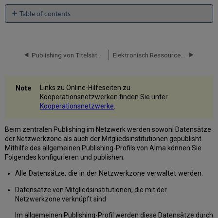
Table of contents
Konfiguration
des
allgemeinen
Netzwerk-
Publishing von Titelsätzen für Primo, wenn Sie mit einer Netzwerkzone arbeiten
Elektronisch Ressourcen-Verwaltung bei Verwendung einer Netzwerkzone
Publishing-
Profils
Prozessbericht:
Links zu Online-Hilfeseiten zu
Allgemeines
Kooperationsnetzwerken finden Sie unter
Netzwerk-
Kooperationsnetzwerke
.
Publishing
Publishing
Beim zentralen Publishing im Netzwerk werden sowohl Datensätze
von
der Netzwerkzone als auch der Mitgliedsinstitutionen gepublisht.
Datensätzen,
Mithilfe des allgemeinen Publishing-Profils von Alma können Sie
die
Folgendes konfigurieren und publishen:
mit
der
Alle Datensätze, die in der Netzwerkzone verwaltet werden.
Gemeinschaftszone
verknüpft
Datensätze von Mitgliedsinstitutionen, die mit der
sind
Netzwerkzone verknüpft sind
Im allgemeinen Publishing-Profil werden diese Datensätze durch