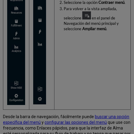
Seleccione la opción
Contraer menú
.
Para volver a la vista ampliada,
seleccione
en el panel de
Navegación del menú principal y
seleccione
Ampliar menú
.
Desde la barra de navegación, fácilmente puede
buscar una opción
específica del menú
y
configurar las opciones del menú
que use con
frecuencia, como Enlaces pápidos, para que la interfaz de Alma
esté personalizada para su flujo de trabajo y no tenga que pasar por