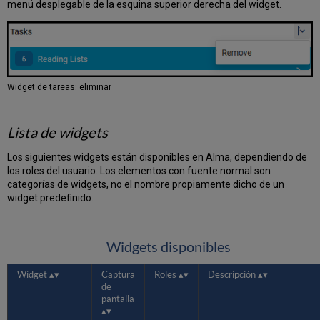
menú desplegable de la esquina superior derecha del widget.
Tablas
de
lista
Tablas
de
código
Widget de tareas: eliminar
Tablas
de
mapeo
Lista de widgets
Tablas
de
Los siguientes widgets están disponibles en Alma, dependiendo de
reglas
los roles del usuario. Los elementos con fuente normal son
Acciones
categorías de widgets, no el nombre propiamente dicho de un
de
widget predefinido.
fila,
tabla
y
Widgets disponibles
lista.
Añadir
Widget
Captura
Roles
Descripción
líneas
de
a
pantalla
las