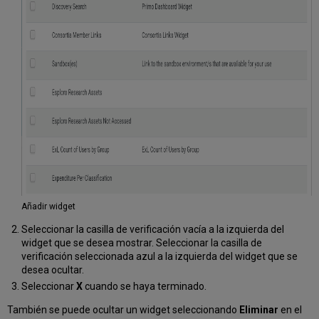
Campos
de
lista
de
registros
con
múltiples
valores
Lista
de
registro
desde
búsqueda
de
registro
Añadir widget
único
Seleccionar la casilla de verificación vacía a la izquierda del
Configurar
widget que se desea mostrar. Seleccionar la casilla de
apariencia
verificación seleccionada azul a la izquierda del widget que se
de
desea ocultar.
la
lista
Seleccionar
X
cuando se haya terminado.
del
También se puede ocultar un widget seleccionando
Eliminar
en el
registro