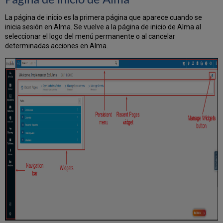
página
y
La página de inicio es la primera página que aparece cuando se
panel
inicia sesión en Alma. Se vuelve a la página de inicio de Alma al
de
seleccionar el logo del menú permanente o al cancelar
resumen
determinadas acciones en Alma.
Tareas
y
listas
de
tareas
Configurar
Alma
Atajos
de
teclado
globales
en
Alma
Opción
de
copiar
el
texto