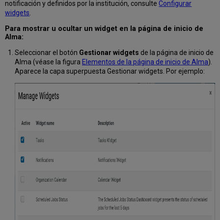
inactivas
notificación y definidos por la institución, consulte
Configurar
widgets
.
Pestaña
Adjuntos
Para mostrar u ocultar un widget en la página de inicio de
Pestaña
Alma:
de
Historial
Seleccionar el botón
Gestionar widgets
de la página de inicio de
Alma (véase la figura
Elementos de la página de inicio de Alma
).
Listas
Aparece la capa superpuesta Gestionar widgets. Por ejemplo:
desplegables
y
rápidas
Listas
y
tablas
en
Alma
Tipos
de
tabla/lista
comunes
Listas
de
registro