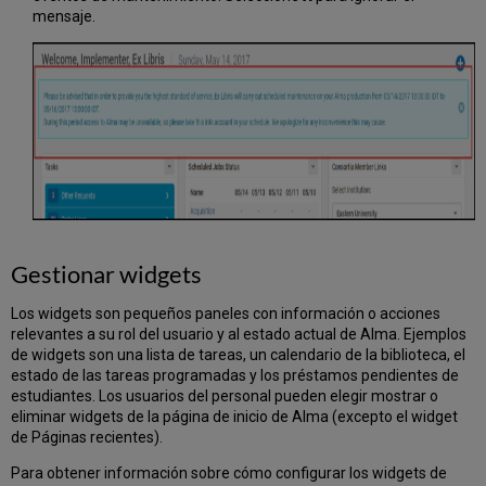
Alma
mensaje.
Pestañas
Asignado
a
mí,
Sin
asignar,
Asignado
a
otros.
Pestaña
Notas
Gestionar widgets
Gestión
de
Los widgets son pequeños paneles con información o acciones
notas
relevantes a su rol del usuario y al estado actual de Alma. Ejemplos
en
de widgets son una lista de tareas, un calendario de la biblioteca, el
la
estado de las tareas programadas y los préstamos pendientes de
pestaña
estudiantes. Los usuarios del personal pueden elegir mostrar o
Notas
eliminar widgets de la página de inicio de Alma (excepto el widget
Notas
de Páginas recientes).
activas
e
Para obtener información sobre cómo configurar los widgets de