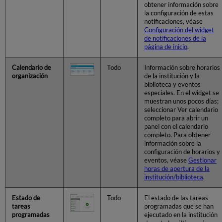
obtener información sobre
Configurar
la configuración de estas
Etiquetas
notificaciones, véase
de
Configuración del widget
inicio
de notificaciones de la
de
página de inicio
.
sesión
social
Calendario de
Todo
Información sobre horarios
Configurar
organización
de la institución y la
biblioteca y eventos
Etiquetas
especiales. En el widget se
del
muestran unos pocos días;
servicio
seleccionar Ver calendario
de
completo para abrir un
identidad
panel con el calendario
Personalización
completo. Para obtener
del
información sobre la
configuración de horarios y
Visor
eventos, véase
Gestionar
digital
horas de apertura de la
y
institución/biblioteca
.
del
depósito
Estado de
Todo
El estado de las tareas
tareas
programadas que se han
programadas
ejecutado en la institución