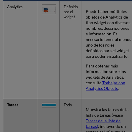
tablas
Analytics
Definido
Importar
Puede haber múltiples
por el
información
objetos de Analytics de
widget
de
tipo widget con diversos
tablas
nombres, descripciones
de
e información. Es
códigos
necesario tener al menos
y
uno de los roles
mapeo
definidos para el widget
Exportar
para poder visualizarlo.
a
Excel.
Para obtener más
información sobre los
Modo
widgets de Analytics,
de
consulte
Trabajar con
personalización
Analytics Objects
.
a
nivel
de
tabla
Tareas
Todo
Muestra las tareas de la
y
lista de tareas (véase
fila
Tareas de la lista de
Traducción
tareas)
, incluyendo un
de
conteo del número de