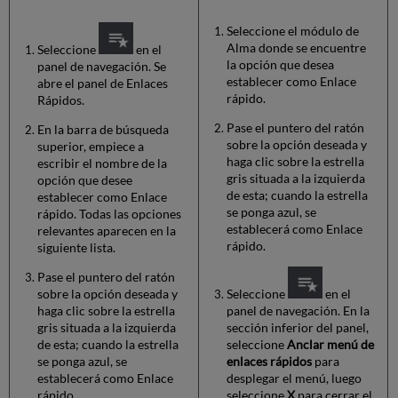
Seleccione el módulo de
Alma donde se encuentre
Seleccione
en el
la opción que desea
panel de navegación. Se
establecer como Enlace
abre el panel de Enlaces
rápido.
Rápidos.
Pase el puntero del ratón
En la barra de búsqueda
sobre la opción deseada y
superior, empiece a
haga clic sobre la estrella
escribir el nombre de la
gris situada a la izquierda
opción que desee
de esta; cuando la estrella
establecer como Enlace
se ponga azul, se
rápido. Todas las opciones
establecerá como Enlace
relevantes aparecen en la
rápido.
siguiente lista.
Pase el puntero del ratón
sobre la opción deseada y
Seleccione
en el
haga clic sobre la estrella
panel de navegación. En la
gris situada a la izquierda
sección inferior del panel,
de esta; cuando la estrella
seleccione
Anclar menú de
se ponga azul, se
enlaces rápidos
para
establecerá como Enlace
desplegar el menú, luego
rápido.
seleccione
X
para cerrar el