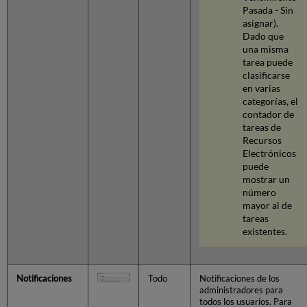
Indicador
Pasada - Sin
de
asignar).
último
Dado que
ejemplar
una misma
editado
tarea puede
Trabajar
clasificarse
con
en varias
columnas
categorías, el
de
contador de
tabla
tareas de
Ajustes
Recursos
de
Electrónicos
la
puede
interfaz
mostrar un
de
número
usuario
mayor al de
tareas
Configurar
existentes.
CSS
e
Imágenes
Asociadas
Notificaciones
Todo
Notificaciones de los
Configurar
administradores para
todos los usuarios. Para
políticas