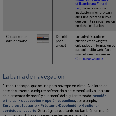
utilizando una Zona de
red
). Seleccionar una
institución miembro para
abrir una pestaña nueva
que permitirá iniciar sesión
en dicha institución.
Creado por un
Definido
Los administradores
administrador
por el
pueden crear widgets
widget
enlazados a información de
cualquier sitio web. Para
más información, véase
Configurar widgets
.
La barra de navegación
El menú principal que se usa para navegar en Alma. A lo largo de
este documento, cualquier referencia a este menú utiliza una ruta
de elementos de menú y submenú del siguiente modo:
sección
principal > subsección > opción específica
, por ejemplo,
Servicios al usuario > Préstamo/Devolución > Gestionar
servicios al usuario
. Si la página resultante es también un menú
de opciones, dichas opciones pueden aparecer en la