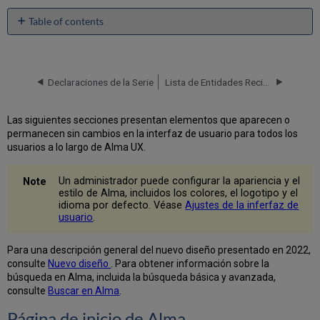
Table of contents
Página
de
inicio
de
Declaraciones de la Serie
Lista de Entidades Recientes
Alma
Gestionar
Las siguientes secciones presentan elementos que aparecen o
widgets
permanecen sin cambios en la interfaz de usuario para todos los
Lista
usuarios a lo largo de Alma UX.
de
widgets
Un administrador puede configurar la apariencia y el
La
estilo de Alma, incluidos los colores, el logotipo y el
barra
idioma por defecto. Véase
Ajustes de la inferfaz de
usuario
.
de
navegación
El
Para una descripción general del nuevo diseño presentado en 2022,
menú
consulte
Nuevo diseño
. Para obtener información sobre la
permanente
búsqueda en Alma, incluida la búsqueda básica y avanzada,
consulte
Buscar en Alma
.
Encabezado
de
Página de inicio de Alma