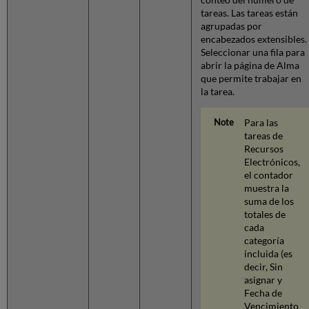
etiqueta
tareas. Las tareas están
de
agrupadas por
tabla
encabezados extensibles.
de
Seleccionar una fila para
código
abrir la página de Alma
Facetas,
que permite trabajar en
filtros
la tarea.
y
búsqueda
Para las
secundaria.
tareas de
Facetas
Recursos
Filtros
Electrónicos,
Búsqueda
el contador
secundaria
muestra la
suma de los
Banner
totales de
del
cada
alcance
categoría
de
incluida (es
la
decir, Sin
biblioteca
asignar y
(LS)
Fecha de
Paginación
Vencimiento