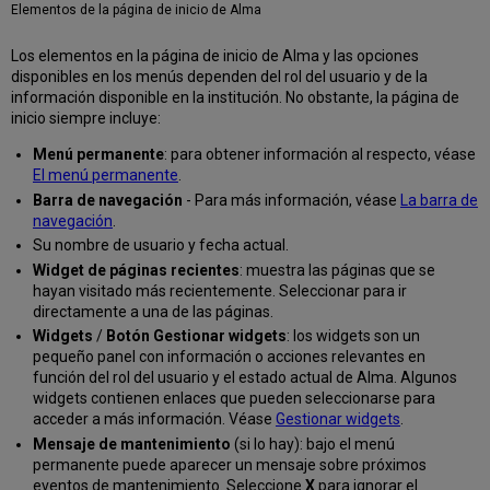
seleccionado
Elementos de la página de inicio de Alma
Iconos
Los elementos en la página de inicio de Alma y las opciones
Icono
disponibles en los menús dependen del rol del usuario y de la
de
información disponible en la institución. No obstante, la página de
información
inicio siempre incluye:
Icono
de
Menú permanente
: para obtener información al respecto, véase
información
El menú permanente
.
de
Barra de navegación
- Para más información, véase
La barra de
usuario
navegación
.
Icono
Su nombre de usuario y fecha actual.
de
Widget de páginas recientes
: muestra las páginas que se
traducir
hayan visitado más recientemente. Seleccionar para ir
información
directamente a una de las páginas.
Mensajes
Widgets
/
Botón Gestionar widgets
: los widgets son un
Pestañas
pequeño panel con información o acciones relevantes en
Indicador
función del rol del usuario y el estado actual de Alma. Algunos
"Hay
widgets contienen enlaces que pueden seleccionarse para
contenido"
acceder a más información. Véase
Gestionar widgets
.
Pestañas
Mensaje de mantenimiento
(si lo hay): bajo el menú
comunes
permanente puede aparecer un mensaje sobre próximos
de
eventos de mantenimiento. Seleccione
X
para ignorar el