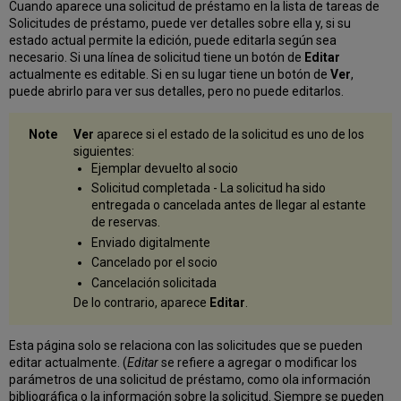
Cuando aparece una solicitud de préstamo en la lista de tareas de
socios
Solicitudes de préstamo, puede ver detalles sobre ella y, si su
en
estado actual permite la edición, puede editarla según sea
la
necesario. Si una línea de solicitud tiene un botón de
Editar
pestaña
actualmente es editable. Si en su lugar tiene un botón de
Ver
,
de
puede abrirlo para ver sus detalles, pero no puede editarlos.
la
ruta
de
Ver
aparece si el estado de la solicitud es uno de los
una
siguientes:
solicitud
Ejemplar devuelto al socio
Solicitud completada - La solicitud ha sido
Agregar
entregada o cancelada antes de llegar al estante
socios
de reservas.
a
la
Enviado digitalmente
ruta
Cancelado por el socio
Modificar
Cancelación solicitada
el
De lo contrario, aparece
Editar
.
orden
de
la
Esta página solo se relaciona con las solicitudes que se pueden
ruta
editar actualmente. (
Editar
se refiere a agregar o modificar los
parámetros de una solicitud de préstamo, como ola información
Eliminar
bibliográfica o la información sobre la solicitud. Siempre se pueden
a