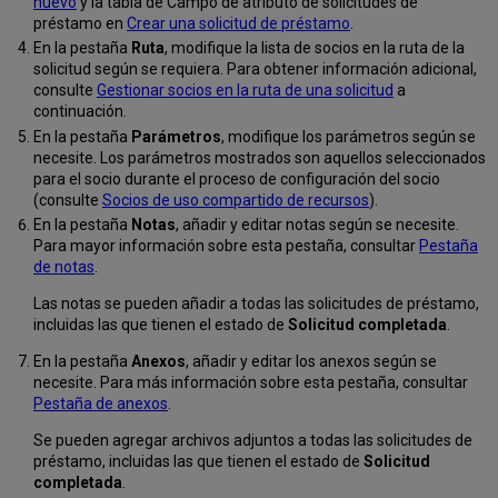
nuevo
y la tabla de Campo de atributo de solicitudes de
préstamo en
Crear una solicitud de préstamo
.
En la pestaña
Ruta
, modifique la lista de socios en la ruta de la
solicitud según se requiera. Para obtener información adicional,
consulte
Gestionar socios en la ruta de una solicitud
a
continuación.
En la pestaña
Parámetros
, modifique los parámetros según se
necesite. Los parámetros mostrados son aquellos seleccionados
para el socio durante el proceso de configuración del socio
(consulte
Socios de uso compartido de recursos
).
En la pestaña
Notas
, añadir y editar notas según se necesite.
Para mayor información sobre esta pestaña, consultar
Pestaña
de notas
.
Las notas se pueden añadir a todas las solicitudes de préstamo,
incluidas las que tienen el estado de
Solicitud completada
.
En la pestaña
Anexos
, añadir y editar los anexos según se
necesite. Para más información sobre esta pestaña, consultar
Pestaña de anexos
.
Se pueden agregar archivos adjuntos a todas las solicitudes de
préstamo, incluidas las que tienen el estado de
Solicitud
completada
.