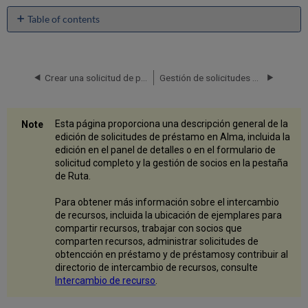
Table of contents
Editar
una
solicitud
de
Crear una solicitud de petición de préstamo
Gestión de solicitudes de préstamo
petición
de
préstamo
Esta página proporciona una descripción general de la
en
edición de solicitudes de préstamo en Alma, incluida la
el
edición en el panel de detalles o en el formulario de
panel
solicitud completo y la gestión de socios en la pestaña
Detalles
de Ruta.
Abrir
el
Para obtener más información sobre el intercambio
Formulario
de recursos, incluida la ubicación de ejemplares para
de
compartir recursos, trabajar con socios que
solicitud
comparten recursos, administrar solicitudes de
completo
obtencción en préstamo y de préstamosy contribuir al
para
directorio de intercambio de recursos, consulte
su
Intercambio de recurso
.
edición
Gestionar