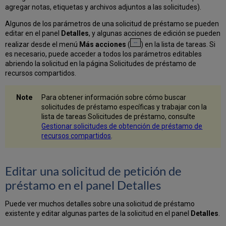
agregar notas, etiquetas y archivos adjuntos a las solicitudes).
un
socio
Algunos de los parámetros de una solicitud de préstamo se pueden
de
editar en el panel
Detalles
, y algunas acciones de edición se pueden
la
realizar desde el menú
Más acciones
(
) en la lista de tareas. Si
ruta
es necesario, puede acceder a todos los parámetros editables
Borrar
abriendo la solicitud en la página Solicitudes de préstamo de
un
recursos compartidos.
socio
de
Para obtener información sobre cómo buscar
la
solicitudes de préstamo específicas y trabajar con la
lista
lista de tareas Solicitudes de préstamo, consulte
Rechazo
Gestionar solicitudes de obtención de préstamo de
por
recursos compartidos
.
un
socio
Cancelar
Editar una solicitud de petición de
un
socio
préstamo en el panel Detalles
activo
Puede ver muchos detalles sobre una solicitud de préstamo
existente y editar algunas partes de la solicitud en el panel
Detalles
.