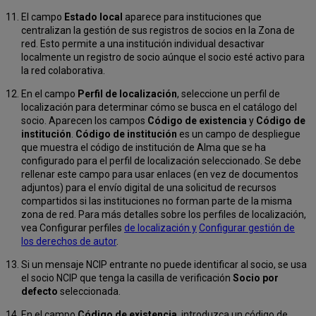
El campo
Estado local
aparece para instituciones que
centralizan la gestión de sus registros de socios en la Zona de
red. Esto permite a una institución individual desactivar
localmente un registro de socio aúnque el socio esté activo para
la red colaborativa.
En el campo
Perfil de localización
, seleccione un perfil de
localización para determinar cómo se busca en el catálogo del
socio. Aparecen los campos
Código de existencia
y
Código de
institución
.
Código de institución
es un campo de despliegue
que muestra el código de institución de Alma que se ha
configurado para el perfil de localización seleccionado. Se debe
rellenar este campo para usar enlaces (en vez de documentos
adjuntos) para el envío digital de una solicitud de recursos
compartidos si las instituciones no forman parte de la misma
zona de red. Para más detalles sobre los perfiles de localización,
vea Configurar perfiles
de localización y
Configurar gestión de
los derechos de autor
.
Si un mensaje NCIP entrante no puede identificar al socio, se usa
el socio NCIP que tenga la casilla de verificación
Socio por
defecto
seleccionada.
En el campo
Código de existencia
, introduzca un código de