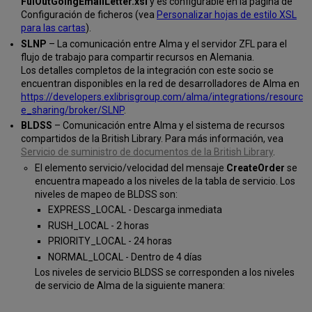
FulOutGoingEmailLetter.xsl
y es configurable en la página de
punto
Configuración de ficheros (vea
Personalizar hojas de estilo XSL
a
para las cartas
).
punto
SLNP
– La comunicación entre Alma y el servidor ZFL para el
API
flujo de trabajo para compartir recursos en Alemania.
de
Los detalles completos de la integración con este socio se
InnReach
encuentran disponibles en la red de desarrolladores de Alma en
Parámetros
https://developers.exlibrisgroup.com/alma/integrations/resourc
de
e_sharing/broker/SLNP
.
ReShare
BLDSS
– Comunicación entre Alma y el sistema de recursos
Contribuir
compartidos de la British Library. Para más información, vea
con
Servicio de suministro de documentos de la British Library
.
información
El elemento servicio/velocidad del mensaje
CreateOrder
se
al
encuentra mapeado a los niveles de la tabla de servicio. Los
repositorio
niveles de mapeo de BLDSS son:
EXPRESS_LOCAL - Descarga inmediata
RUSH_LOCAL - 2 horas
PRIORITY_LOCAL - 24 horas
NORMAL_LOCAL - Dentro de 4 días
Los niveles de servicio BLDSS se corresponden a los niveles
de servicio de Alma de la siguiente manera: