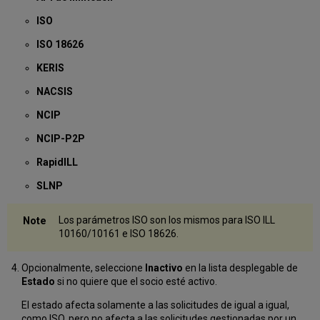
ISO
ISO 18626
KERIS
NACSIS
NCIP
NCIP-P2P
RapidILL
SLNP
Los parámetros ISO son los mismos para ISO ILL
10160/10161 e ISO 18626.
Opcionalmente, seleccione
Inactivo
en la lista desplegable de
Estado
si no quiere que el socio esté activo.
El estado afecta solamente a las solicitudes de igual a igual,
como ISO, pero no afecta a las solicitudes gestionadas por un