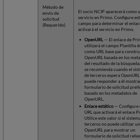
Método de
El socio NCIP aparecerá como 
envío de
servicio en Primo. Configure es
solicitud
campo para determinar el enlac
(Requerido)
activará el servicio en Primo.
OpenURL
— El enlace de Pr
utilizará el campo Plantilla 
como URL base para constru
OpenURL basada en los met
del resultado de la búsqueda
se recomienda cuando el sis
de terceros espera OpenURL
puede responder a él mostr
formulario de solicitud prel
basado en los metadatos de
OpenURL.
Enlace estático
— Configure 
URL que activará el enlace P
Utilice este valor si el sistem
terceros no puede utilizar un
OpenURL para mostrar un
formulario de solicitud relle