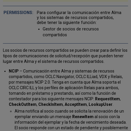
Parámetros
NCIP
Para configurar la comunicación entre Alma
Parámetros
y los sistemas de recursos compartidos,
NCIP
debe tener la siguiente función:
de
Gestor de socios de recursos
igual
compartidos
a
igual
Parámetros
Los socios de recursos compartidos se pueden crear para definir los
ISO
tipos de comunicaciones de solicitud/recepción que pueden tener
Parámetros
lugar entre Alma y el sistema de recursos compartidos.
de
NCIP
– Comunicación entre Alma y sistemas de recursos
correo
compartidos, como OCLC Navigator, OCLC ILLiad, VDX y Relais,
electrónico
por mensajes NCIP 2.0. Tenga en cuenta que Alma soporta el
Parámetros
OCLC CIRC ILL y los perfiles de aplicación Relais para ambos,
ILLiad
tomando en préstamo y prestando, así como la función de
Parámetros
contestador para los siguiente mensajes NCIP:
RequestItem
,
SLNP
CheckOutItem
,
CheckInItem
,
AcceptItem
,
LookupUser
.
Parámetros
Alma notifica al socio cuando se solicita la renovación de un
de
ejemplar enviando un mensaje
RenewItem
al socio con la
la
información del ejemplar y la fecha de vencimiento deseada.
red
El socio responde con un estado de pendiente y posiblemente
de