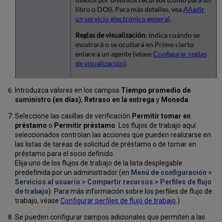
libro o DOI). Para más detalles, vea
Añadir
un servicio electrónico general
.
Reglas de visualización
: Indica cuándo se
mostrará o se ocultará en Primo cierto
enlace a un agente (véase
Configurar reglas
de visualización
).
Introduzca valores en los campos
Tiempo promedio de
suministro (en días)
,
Retraso en la entrega
y
Moneda
.
Seleccione las casillas de verificación
Permitir tomar en
préstamo
o
Permitir préstamo
. Los flujos de trabajo aquí
seleccionados controlan las acciones que pueden realizarse en
las listas de tareas de solicitud de préstamo o de tomar en
préstamo para el socio definido.
Elija uno de los flujos de trabajo de la lista desplegable
predefinida por un administrador (en
Menú de configuración >
Servicios al usuario > Compartir recursos > Perfiles de flujo
de trabajo)
. Para más información sobre los perfiles de flujo de
trabajo, véase
Configurar perfiles de flujo de trabajo
.)
Se pueden configurar campos adicionales que permiten a las