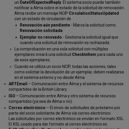
un
DateOfExpectedReply
. El sistema socio puede también
servicios
notificar a Alma sobre el estado de la solicitud de renovación.
al
Alma recibe un mensaje NCIP
CirculationStatusUpdated
usuario
con un estado de circulación de
Parámetros
Renovación aún pendiente
- Marca la solicitud como
BLDSS
Renovación solicitada
.
Parámetros
Ejemplar no renovado
- Gestiona la solicitud igual que
RapidILL
cuando una solicitud de renovación es rechazada.
Parámetros
La comprobación en una sola solicitud con múltiples
NACSIS
ejemplares creará una solicitud
CheckInItem
para cada uno
Tipasa,
de esos ejemplares.
WorldShare
Cuando se utiliza un socio NCIP, todas las acciones, tales
ILL
como solicitar la devolución de un ejemplar, deben realizarse
y
en el sistema externo y no desde Alma.
Parámetros
ARTEmail
– Comunicación entre Alma y el sistema de recursos
Relais
compartidos de la British Library.
Proveedor
ISO
– Comunicación entre Alma y otro sistema de recursos
del
compartidos (ya sea de Alma o no).
agente
Correo electrónico
– El envío de solicitudes de préstamo por
de
parte del socio solicitante de Alma vía correo electrónico.
última
Las solicitudes por correo electrónico se envían en formato XSL.
instancia
El XSL usado para dar formato al correo electrónico es
Socio