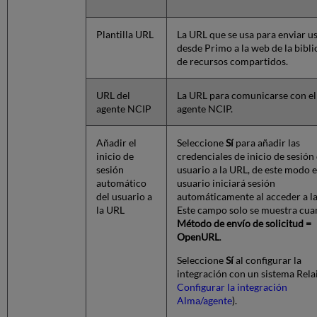
Plantilla URL
La URL que se usa para enviar u
desde Primo a la web de la bibli
de recursos compartidos.
URL del
La URL para comunicarse con el
agente NCIP
agente NCIP.
Añadir el
Seleccione
Sí
para añadir las
inicio de
credenciales de inicio de sesión
sesión
usuario a la URL, de este modo e
automático
usuario iniciará sesión
del usuario a
automáticamente al acceder a l
la URL
Este campo solo se muestra cua
Método de envío de solicitud =
OpenURL
.
Seleccione
Sí
al configurar la
integración con un sistema Relai
Configurar la integración
Alma/agente
).