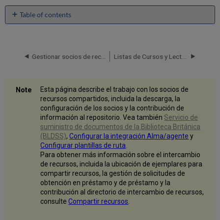
Table of contents
Descargar
un
Socio
de
Gestionar socios de recursos compartidos
Listas de Cursos y Lecturas Recomendadas
recursos
compartidos
desde
Esta página describe el trabajo con los socios de
el
recursos compartidos, incluida la descarga, la
directorio
configuración de los socios y la contribución de
Configurar
información al repositorio. Vea también
Servicio de
un
suministro de documentos de la Biblioteca Británica
socio
(BLDSS)
,
Configurar la integración Alma/agente
y
de
Configurar plantillas de ruta
.
recursos
Para obtener más información sobre el intercambio
compartidos
de recursos, incluida la ubicación de ejemplares para
Parámetros
compartir recursos, la gestión de solicitudes de
de
obtención en préstamo y de préstamo y la
socio
contribución al directorio de intercambio de recursos,
consulte
Compartir recursos
.
Parámetros
ARTEmail