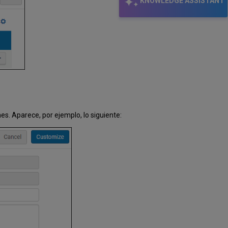
KNOWLEDGE ASSISTANT
es. Aparece, por ejemplo, lo siguiente: