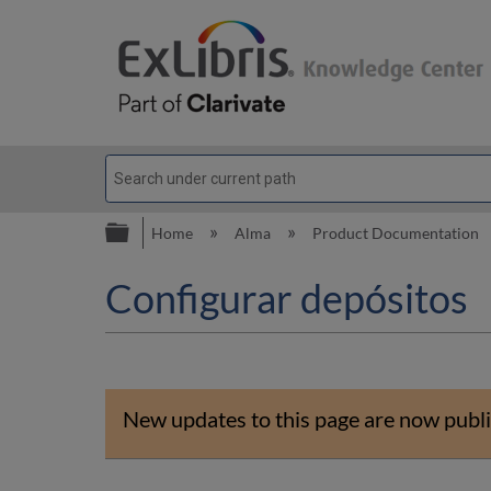
Expand/collapse global hierarc
Home
Alma
Product Documentation
Configurar depósitos
New updates to this page are now publi