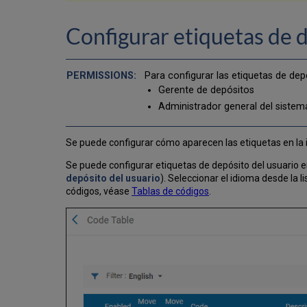
Configurar etiquetas de d
Para configurar las etiquetas de dep
Gerente de depósitos
Administrador general del sistem
Se puede configurar cómo aparecen las etiquetas en la 
Se puede configurar etiquetas de depósito del usuario en
depósito del usuario
). Seleccionar el idioma desde la 
códigos, véase
Tablas de códigos
.