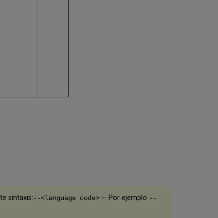
e sintaxis:
--- Por ejemplo
--<language code>
--