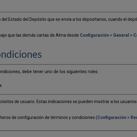
ón del Estado del Depósito que se envía a los depositarios, cuando el dep
rabajo que las demás cartas de Alma desde
Configuración > General > C
ondiciones
ondiciones, debe tener uno de los siguientes roles:
a
pósitos de usuario. Estas indicaciones se pueden mostrar a los usuario
cheros de configuración de términos y condiciones (
Configuración > Re