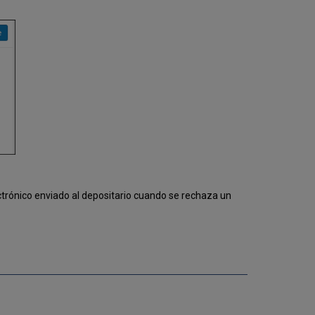
ctrónico enviado al depositario cuando se rechaza un