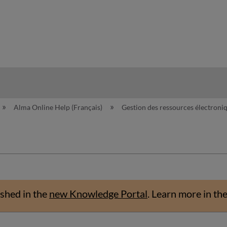
hy
Alma Online Help (Français)
Gestion des ressources électroni
shed in the
new Knowledge Portal
.
Learn more in th