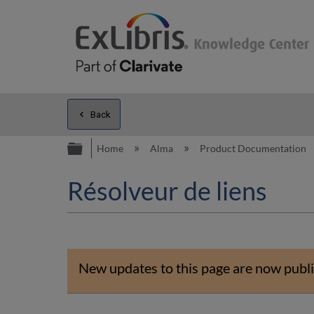
Back
Expand/collapse global hierarc
Home
Alma
Product Documentation
Résolveur de liens
New updates to this page are now publi