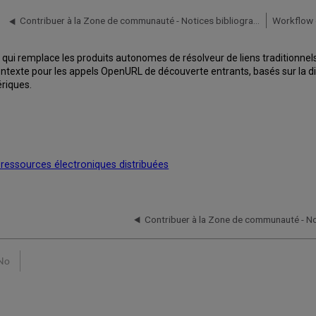
Contribuer à la Zone de communauté - Notices bibliographiques
Workflow d
ui remplace les produits autonomes de résolveur de liens traditionnels,
contexte pour les appels OpenURL de découverte entrants, basés sur la d
riques.
es ressources électroniques distribuées
No