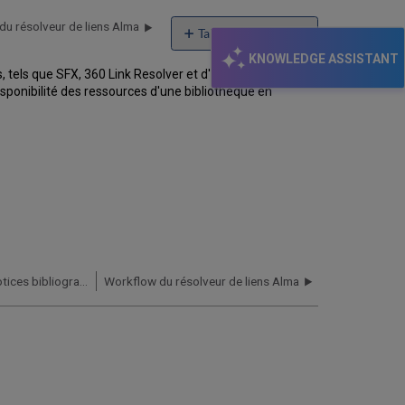
u résolveur de liens Alma
Table of contents
No
KNOWLEDGE ASSISTANT
headers
 tels que SFX, 360 Link Resolver et d'autres.
isponibilité des ressources d'une bibliothèque en
Contribuer à la Zone de communauté - Notices bibliographiques
Workflow du résolveur de liens Alma