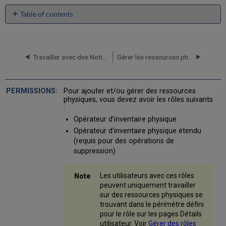
Table of contents
Ajouter
un
exemplaire
physique
Travailler avec des Notices de Collections
Gérer les ressources physiques
à
un
titre
Pour ajouter et/ou gérer des ressources
existant
physiques, vous devez avoir les rôles suivants
Ajouter
:
un
Opérateur d'inventaire physique
nouveau
Opérateur d'inventaire physique étendu
livre
(requis pour des opérations de
ou
suppression)
article
de
périodique
Les utilisateurs avec ces rôles
Créer
peuvent uniquement travailler
et
sur des ressources physiques se
mettre
trouvant dans le périmètre défini
à
pour le rôle sur les pages Détails
jour
utilisateur. Voir
Gérer des rôles