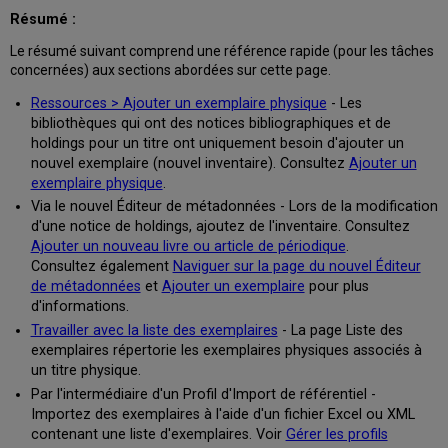
notice
Résumé :
bibliographique
Travailler
Le résumé suivant comprend une référence rapide (pour les tâches
avec
concernées) aux sections abordées sur cette page.
des
modèles
Ressources > Ajouter un exemplaire physique
- Les
d'exemplaire
bibliothèques qui ont des notices bibliographiques et de
holdings pour un titre ont uniquement besoin d'ajouter un
Utiliser
nouvel exemplaire (nouvel inventaire). Consultez
Ajouter un
des
exemplaire physique
.
modèles
d'exemplaire
Via le nouvel Éditeur de métadonnées - Lors de la modification
pour
d'une notice de holdings, ajoutez de l'inventaire. Consultez
créer
Ajouter un nouveau livre ou article de périodique
.
des
Consultez également
Naviguer sur la page du nouvel Éditeur
exemplaires
de métadonnées
et
Ajouter un exemplaire
pour plus
Ajouter
d'informations.
un
Travailler avec la liste des exemplaires
- La page Liste des
exemplaire
exemplaires répertorie les exemplaires physiques associés à
à
un titre physique.
partir
Par l'intermédiaire d'un Profil d'Import de référentiel -
d'un
Importez des exemplaires à l'aide d'un fichier Excel ou XML
modèle
contenant une liste d'exemplaires. Voir
Gérer les profils
Utiliser