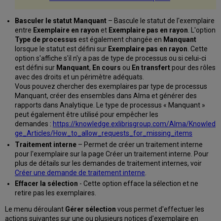
Basculer le statut Manquant
– Bascule le statut de l'exemplaire
entre
Exemplaire en rayon
et
Exemplaire pas en rayon
. L'option
Type de processus
est également changée en
Manquant
lorsque le statut est défini sur
Exemplaire pas en rayon
. Cette
option s'affiche s'il n'y a pas de type de processus ou si celui-ci
est défini sur
Manquant
,
En cours
ou
En transfert
pour des rôles
avec des droits et un périmètre adéquats.
Vous pouvez chercher des exemplaires par type de processus
Manquant, créer des ensembles dans Alma et générer des
rapports dans Analytique. Le type de processus « Manquant »
peut également être utilisé pour empêcher les
demandes :
https://knowledge.exlibrisgroup.com/Alma/Knowled
ge_Articles/How_to_allow_requests_for_missing_items
Traitement interne
– Permet de créer un traitement interne
pour l'exemplaire sur la page Créer un traitement interne. Pour
plus de détails sur les demandes de traitement internes, voir
Créer une demande de traitement interne
.
Effacer la sélection
- Cette option efface la sélection et ne
retire pas les exemplaires.
Le menu déroulant
Gérer sélection
vous permet d'effectuer les
actions suivantes sur une ou plusieurs notices d'exemplaire en