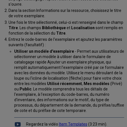
un
s'ouvre.
modèle
Dans la section Informations sur la ressource, choisissez le titre
existant
de votre exemplaire.
Supprimer
Une fois le titre sélectionné, celui-ci est renseigné dans le champ
un
Titre
. Les champs
Bibliothèque
et
Localisation
sont remplis en
modèle
fonction de la sélection du
Titre
.
Mettre
Entrez le code-barres de l'exemplaire et ajoutez les paramètres
à
suivants (facultatif) :
jour
Utiliser un modèle d'exemplaire
- Permet aux utilisateurs de
les
sélectionner un modèle à utiliser dans le formulaire de
informations
catalogage rapide Ajouter un exemplaire physique, qui
au
remplit automatiquement l'exemplaire créé par ce formulaire
niveau
avec les données du modèle. Utilisez le menu déroulant de la
de
loupe ou l'icône de localisation (flèche) pour faire votre choix
l'exemplaire
entre les modèles
Utilisé récemment
,
Mes modèles
(Privé)
Configurer
ou
Public
. Le modèle comprendra tous les détails de
l’identifiant
l'exemplaire, à l'exception du code-barres, du numéro
du
d'inventaire, des informations sur le motif, du type de
magasin
processus, du département de la demande, du préfixe/suffixe
distant
de cote et du préfixe de cote temporaire.
Regardez la vidéo
Item Templates
(3:23 min).