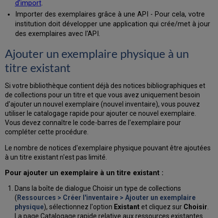
d'import
.
un
exemplaire
Importer des exemplaires grâce à une API - Pour cela, votre
pour
institution doit développer une application qui crée/met à jour
le
des exemplaires avec l'API.
catalogage
Ajouter un exemplaire physique à un
rapide
Utiliser
titre existant
des
modèles
Si votre bibliothèque contient déjà des notices bibliographiques et
d'exemplaire
de collections pour un titre et que vous avez uniquement besoin
pour
d'ajouter un nouvel exemplaire (nouvel inventaire), vous pouvez
créer
utiliser le catalogage rapide pour ajouter ce nouvel exemplaire.
plusieurs
Vous devez connaître le code-barres de l'exemplaire pour
exemplaires
compléter cette procédure.
Créer
et
Le nombre de notices d'exemplaire physique pouvant être ajoutées
mettre
à un titre existant n'est pas limité.
à
Pour ajouter un exemplaire à un titre existant :
jour
des
Dans la boîte de dialogue Choisir un type de collections
modèles
(
Ressources > Créer l'inventaire > Ajouter un exemplaire
d'exemplaire
physique
), sélectionnez l'option
Existant
et cliquez sur
Choisir
.
Modifier
La page Catalogage rapide relative aux ressources existantes