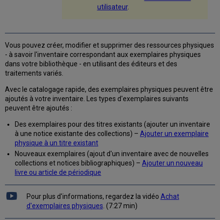
des
utilisateur
.
lots
d'exemplaires
Travailler
Vous pouvez créer, modifier et supprimer des ressources physiques
avec
- à savoir l'inventaire correspondant aux exemplaires physiques
la
dans votre bibliothèque - en utilisant des éditeurs et des
liste
traitements variés.
des
exemplaires
Avec le catalogage rapide, des exemplaires physiques peuvent être
Raison
ajoutés à votre inventaire. Les types d'exemplaires suivants
de
peuvent être ajoutés :
conservation
Des exemplaires pour des titres existants (ajouter un inventaire
Lier
à une notice existante des collections) –
Ajouter un exemplaire
(fusionner)
physique à un titre existant
les
exemplaires
Nouveaux exemplaires (ajout d'un inventaire avec de nouvelles
collections et notices bibliographiques) –
Ajouter un nouveau
Lier
livre ou article de périodique
des
exemplaires
à
Pour plus d'informations, regardez la vidéo
Achat
une
d'exemplaires physiques
. (7:27 min)
autre