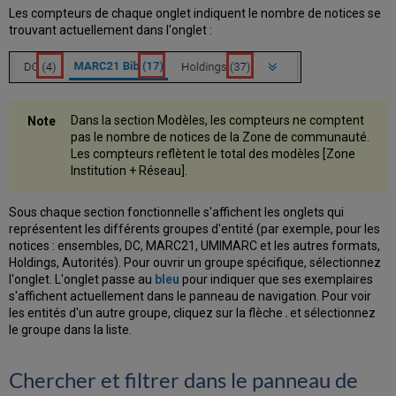
métadonnées
Les compteurs de chaque onglet indiquent le nombre de notices se
Consulter
trouvant actuellement dans l'onglet :
et
attribuer
des
collections
Message
Dans la section Modèles, les compteurs ne comptent
« Un
pas le nombre de notices de la Zone de communauté.
processus
Les compteurs reflètent le total des modèles [Zone
externe
Institution + Réseau].
a
modifié
la
Sous chaque section fonctionnelle s'affichent les onglets qui
notice
représentent les différents groupes d'entité (par exemple, pour les
d'origine »
notices : ensembles, DC, MARC21, UMIMARC et les autres formats,
lors
Holdings, Autorités). Pour ouvrir un groupe spécifique, sélectionnez
de
l'onglet. L'onglet passe au
bleu
pour indiquer que ses exemplaires
la
s'affichent actuellement dans le panneau de navigation. Pour voir
modification
les entités d'un autre groupe, cliquez sur la flèche
et sélectionnez
de
le groupe dans la liste.
notices
de
Chercher et filtrer dans le panneau de
la