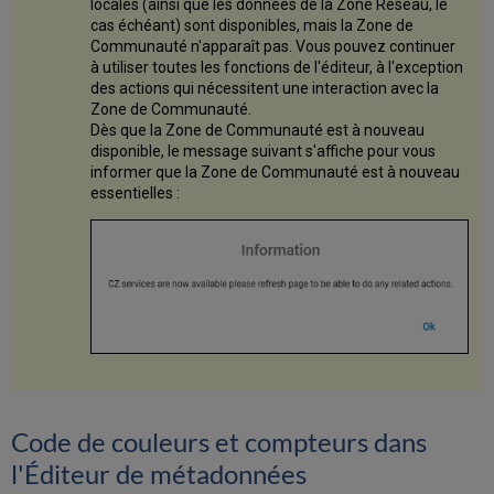
locales (ainsi que les données de la Zone Réseau, le
préférées
cas échéant) sont disponibles, mais la Zone de
Saisir
Communauté n'apparaît pas. Vous pouvez continuer
des
à utiliser toutes les fonctions de l'éditeur, à l'exception
diacritiques
des actions qui nécessitent une interaction avec la
et
Zone de Communauté.
des
Dès que la Zone de Communauté est à nouveau
caractères
disponible, le message suivant s'affiche pour vous
spéciaux
informer que la Zone de Communauté est à nouveau
dans
essentielles :
l’Éditeur
de
métadonnées
Utiliser
les
indicateurs
de
non-
classement
dans
MARC
Code de couleurs et compteurs dans
21
Utiliser
l'Éditeur de métadonnées
des