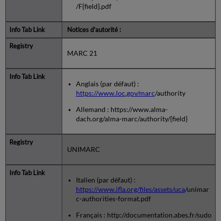
/F{field}.pdf
Notices d'autorité :
MARC 21
Anglais (par défaut) :
https://www.loc.gov/marc
/authority
Allemand : https://www.alma-
dach.org/alma-marc/authority/{field}
UNIMARC
Italien (par défaut) :
https://www.ifla.org/files/assets/uca
/unimar
c-authorities-format.pdf
Français : http://documentation.abes.fr/sudo