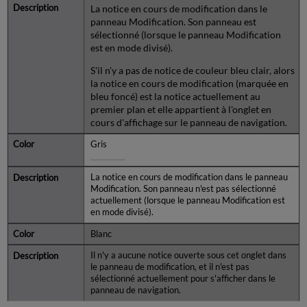
nouvelle
La notice en cours de modification dans le
notice
panneau Modification. Son panneau est
bibliographique
sélectionné (lorsque le panneau Modification
-
est en mode divisé).
MARC
S'il n'y a pas de notice de couleur bleu clair, alors
21
la notice en cours de modification (marquée en
Dériver
bleu foncé) est la notice actuellement au
une
premier plan et elle appartient à l'onglet en
nouvelle
cours d'affichage sur le panneau de navigation.
notice
bibliographique
Gris
-
__________
UNIMARC
La notice en cours de modification dans le panneau
Vue
Modification. Son panneau n'est pas sélectionné
d'une
actuellement (lorsque le panneau Modification est
notice
en mode divisé).
en
mode
Blanc
non
Il n'y a aucune notice ouverte sous cet onglet dans
modifiable
le panneau de modification, et il n'est pas
dans
sélectionné actuellement pour s'afficher dans le
l'éditeur
panneau de navigation.
de