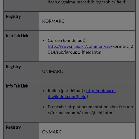
dach.org/alma-marc/bibliographic/{field}
KORMARC
Coréen (par défaut) :
http://www.nl.go.kr/common/jsp
/kormarc_2
014/sub/{group1_{field}.html
UNIMARC
Italien (par défaut) :
http://unimarc-
it.wikidot.com/{field}
Français : http://documentation.abes.fr/sudo
c/formats/unmb/zones/{field}.htm
CNMARC