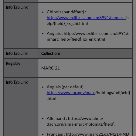
Chinois (par défaut) :
http://www.exlibris.com.cn:8991/cnmarc
_h
elp/{field}_xx_chi.html
Anglais : http://www.exlibris.com.cn:8991/c
nmarc_help/{field}_xx_eng.html
Collections:
MARC 21
Anglais (par défaut) :
https://www.loc.gov/marc
/holdings/hd{field}
.html
Allemand : https://www.alma-
dach.org/alma-marc/holdings/{field}
Français : http://www.marc21.ca/M21/FND