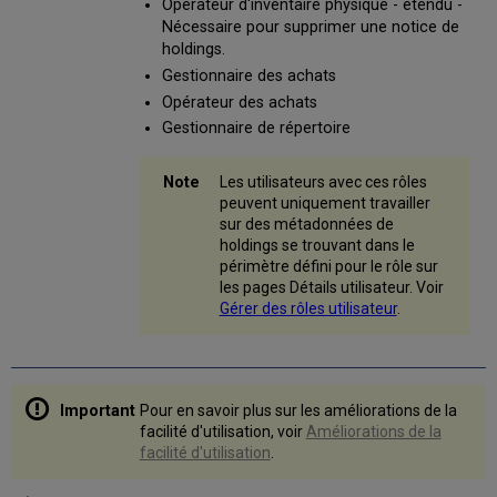
Opérateur d'inventaire physique - étendu -
de
Nécessaire pour supprimer une notice de
navigation
holdings.
Actualiser
la
Gestionnaire des achats
liste
Opérateur des achats
Libérer
Gestionnaire de répertoire
toutes
les
Les utilisateurs avec ces rôles
notices
peuvent uniquement travailler
de
sur des métadonnées de
la
holdings se trouvant dans le
liste
périmètre défini pour le rôle sur
Mode
les pages Détails utilisateur. Voir
d'éditeur
Gérer des rôles utilisateur
.
divisé
Informations
d'entité
Réduire
le
Pour en savoir plus sur les améliorations de la
panneau
facilité d'utilisation, voir
Améliorations de la
de
facilité d'utilisation
.
navigation
Panneau