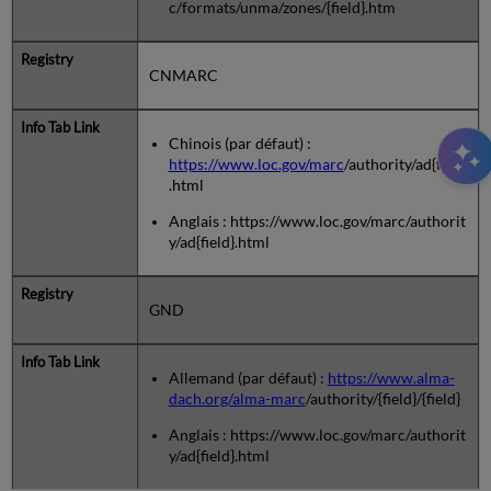
c/formats/unma/zones/{field}.htm
CNMARC
Chinois (par défaut) :
https://www.loc.gov/marc
/authority/ad{field}
.html
Anglais : https://www.loc.gov/marc/authorit
y/ad{field}.html
GND
Allemand (par défaut) :
https://www.alma-
dach.org/alma-marc
/authority/{field}/{field}
Anglais : https://www.loc.gov/marc/authorit
y/ad{field}.html