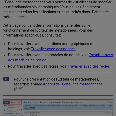
L'Éditeur de métadonnées vous permet de visualiser et de modifier
de
les métadonnées bibliographiques. Vous pouvez également
modification
consulter et éditer les collections et les autorités dans l'Éditeur de
de
métadonnées.
l'Éditeur
de
Cette page contient des informations générales sur le
métadonnées
fonctionnement de l'Éditeur de métadonnées. Pour des
En-
informations spécifiques, consultez :
tête
Pour travailler avec des notices bibliographiques et de
de
holdings, voir
Travailler avec des notices
.
section
de
Pour travailler avec des modèles de notice, voir
Travailler avec
modification
des modèles de notice
.
Voir
Pour travailler avec des règles, voir
Travailler avec des règles
.
les
informations
Pour une présentation de l'Éditeur de métadonnées,
du
regardez la vidéo
Aperçu de l'Éditeur de métadonnées
champ
(5:25).
Ouvrir
le
formulaire
Zone
Alertes