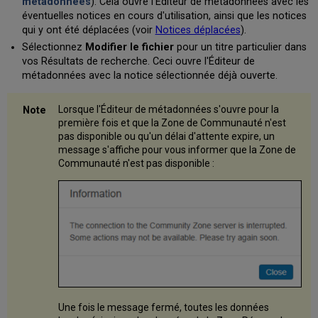
métadonnées
). Cela ouvre l'Éditeur de métadonnées avec les
la
éventuelles notices en cours d'utilisation, ainsi que les notices
barre
qui y ont été déplacées (voir
Notices déplacées
).
d'outils
dans
Sélectionnez
Modifier le fichier
pour un titre particulier dans
l'Éditeur
vos Résultats de recherche. Ceci ouvre l'Éditeur de
de
métadonnées avec la notice sélectionnée déjà ouverte.
métadonnées
Enregistrer
Lorsque l'Éditeur de métadonnées s'ouvre pour la
des
première fois et que la Zone de Communauté n'est
notices
pas disponible ou qu'un délai d'attente expire, un
dans
message s'affiche pour vous informer que la Zone de
l’Éditeur
Communauté n'est pas disponible :
de
métadonnées
Normalisation
à
l'enregistrement
Liens
rapides
personnalisés
pour
les
Une fois le message fermé, toutes les données
actions