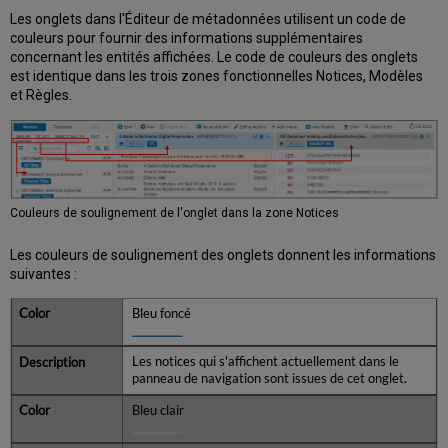
marqueurs
Les onglets dans l'Éditeur de métadonnées utilisent un code de
de
couleurs pour fournir des informations supplémentaires
non-
concernant les entités affichées. Le code de couleurs des onglets
classement
est identique dans les trois zones fonctionnelles Notices, Modèles
dans
et Règles.
UNIMARC
Utiliser
les
marqueurs/indicateurs
de
non-
Couleurs de soulignement de l'onglet dans la zone Notices
classement
dans
Les couleurs de soulignement des onglets donnent les informations
KORMARC
suivantes :
Développer
une
Bleu foncé
notice
__________
à
partir
Les notices qui s'affichent actuellement dans le
d'un
panneau de navigation sont issues de cet onglet.
modèle
Bleu clair
Dériver
__________
une