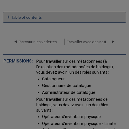
Table of contents
Ouvrir
l'Éditeur
de
métadonnées
Parcourir les vedettes d'autorité
Travailler avec des notices
Code
de
couleurs
Pour travailler sur des métadonnées (à
et
l'exception des métadonnées de holdings),
compteurs
vous devez avoir l'un des rôles suivants :
dans
Catalogueur
l'Éditeur
Gestionnaire de catalogue
de
métadonnées
Administrateur de catalogue
Chercher
Pour travailler sur des métadonnées de
et
holdings, vous devez avoir l'un des rôles
filtrer
suivants :
dans
Opérateur d'inventaire physique
le
Opérateur d'inventaire physique - Limité
panneau