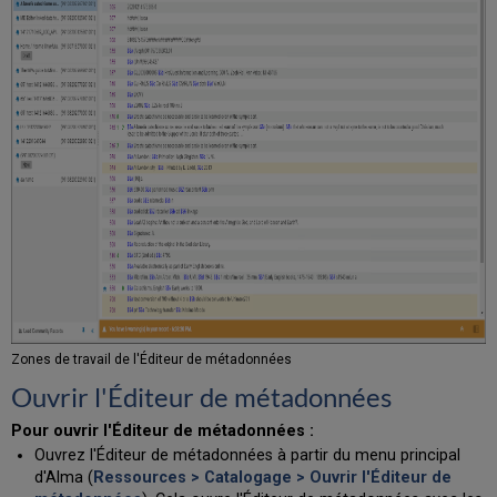
Naviguer
sur
le
panneau
de
modification
avec
les
touches
du
clavier
Touche
alternative
de
raccourcis
clavier
du
Zones de travail de l'Éditeur de métadonnées
menu
Ouvrir l'Éditeur de métadonnées
Options
du
Pour ouvrir l'Éditeur de métadonnées :
menu
Ouvrez l'Éditeur de métadonnées à partir du menu principal
et
d'Alma (
Ressources > Catalogage > Ouvrir l'Éditeur de
de