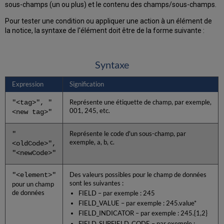
sous-champs (un ou plus) et le contenu des champs/sous-champs.
Pour tester une condition ou appliquer une action à un élément de
la notice, la syntaxe de l'élément doit être de la forme suivante :
Syntaxe
Expression
Signification
"<tag>", "
Représente une étiquette de champ, par exemple,
001, 245, etc.
<new tag>"
"
Représente le code d'un sous-champ, par
exemple, a, b, c.
<oldCode>",
"<newCode>"
"<element>"
Des valeurs possibles pour le champ de données
sont les suivantes :
pour un champ
de données
FIELD – par exemple : 245
FIELD_VALUE – par exemple : 245.value*
FIELD_INDICATOR – par exemple : 245.{1,2}
FIELD_SUBFIELD_CODE – par exemple :