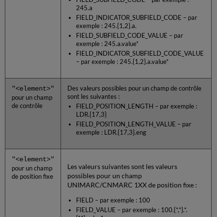
245.a
FIELD_INDICATOR_SUBFIELD_CODE – par
exemple : 245.{1,2}.a.
FIELD_SUBFIELD_CODE_VALUE – par
exemple : 245.a.value*
FIELD_INDICATOR_SUBFIELD_CODE_VALUE
– par exemple : 245.{1,2}.a.value*
"<element>"
Des valeurs possibles pour un champ de contrôle
sont les suivantes :
pour un champ
de contrôle
FIELD_POSITION_LENGTH – par exemple :
LDR.{17,3}
FIELD_POSITION_LENGTH_VALUE – par
exemple : LDR.{17,3}.eng
"<element>"
Les valeurs suivantes sont les valeurs
pour un champ
possibles pour un champ
de position fixe
UNIMARC/CNMARC 1XX de position fixe :
FIELD – par exemple : 100
FIELD_VALUE – par exemple : 100.{*,*}.*.