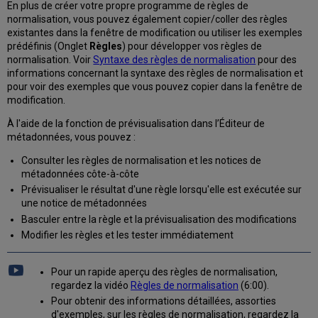
En plus de créer votre propre programme de règles de
une
normalisation, vous pouvez également copier/coller des règles
règle
existantes dans la fenêtre de modification ou utiliser les exemples
de
prédéfinis (Onglet
Règles
) pour développer vos règles de
normalisation
normalisation. Voir
Syntaxe des règles de normalisation
pour des
avec
informations concernant la syntaxe des règles de normalisation et
replaceContents
pour voir des exemples que vous pouvez copier dans la fenêtre de
Exemple
modification.
:
Utiliser
À l'aide de la fonction de prévisualisation dans l’Éditeur de
un
métadonnées, vous pouvez :
point
Consulter les règles de normalisation et les notices de
dans
métadonnées côte-à-côte
une
règle
Prévisualiser le résultat d'une règle lorsqu'elle est exécutée sur
de
une notice de métadonnées
normalisation
Basculer entre la règle et la prévisualisation des modifications
avec
Modifier les règles et les tester immédiatement
addField
Exemple
de
Pour un rapide aperçu des règles de normalisation,
règle
regardez la vidéo
Règles de normalisation
(6:00).
de
Pour obtenir des informations détaillées, assorties
normalisation
d'exemples, sur les règles de normalisation, regardez la