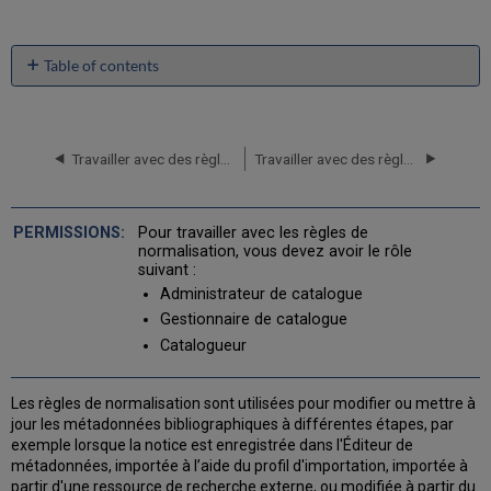
Table of contents
Créer
des
règles
de
Travailler avec des règles d'indication
Travailler avec des règles de fusion
normalisation
Règles
de
Pour travailler avec les règles de
normalisation
normalisation, vous devez avoir le rôle
pour
suivant :
les
Administrateur de catalogue
notices
Gestionnaire de catalogue
Dublin
Catalogueur
Core
et
MODS
Les règles de normalisation sont utilisées pour modifier ou mettre à
Règles
jour les métadonnées bibliographiques à différentes étapes, par
de
exemple lorsque la notice est enregistrée dans l'Éditeur de
normalisation
métadonnées, importée à l’aide du profil d'importation, importée à
pour
partir d'une ressource de recherche externe, ou modifiée à partir du