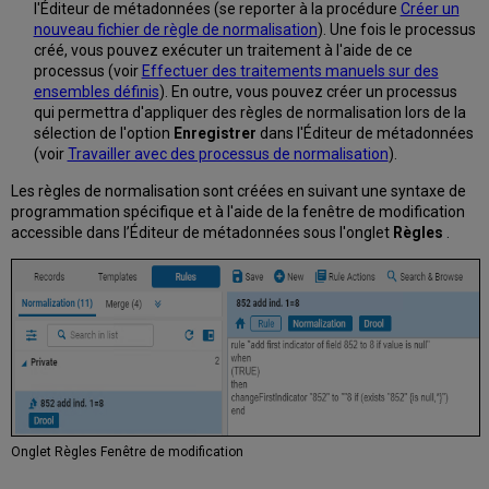
à
l'Éditeur de métadonnées (se reporter à la procédure
Créer un
éviter
nouveau fichier de règle de normalisation
). Une fois le processus
Comment
créé, vous pouvez exécuter un traitement à l'aide de ce
corriger
processus (voir
Effectuer des traitements manuels sur des
les
ensembles définis
). En outre, vous pouvez créer un processus
erreurs
qui permettra d'appliquer des règles de normalisation lors de la
Éléments
sélection de l'option
Enregistrer
dans l'Éditeur de métadonnées
de
(voir
Travailler avec des processus de normalisation
).
la
Les règles de normalisation sont créées en suivant une syntaxe de
notice
programmation spécifique et à l'aide de la fenêtre de modification
Condition
accessible dans l’Éditeur de métadonnées sous l'onglet
Règles
.
Liste
d'actions
Jokers
et
caractères
spéciaux
Exemple
:
Utiliser
un
Onglet Règles Fenêtre de modification
point
dans