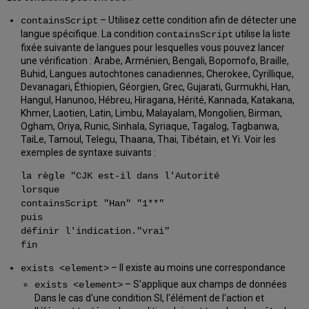
– Utilisez cette condition afin de détecter une
containsScript
langue spécifique. La condition
utilise la liste
containsScript
fixée suivante de langues pour lesquelles vous pouvez lancer
une vérification : Arabe, Arménien, Bengali, Bopomofo, Braille,
Buhid, Langues autochtones canadiennes, Cherokee, Cyrillique,
Devanagari, Éthiopien, Géorgien, Grec, Gujarati, Gurmukhi, Han,
Hangul, Hanunoo, Hébreu, Hiragana, Hérité, Kannada, Katakana,
Khmer, Laotien, Latin, Limbu, Malayalam, Mongolien, Birman,
Ogham, Oriya, Runic, Sinhala, Syriaque, Tagalog, Tagbanwa,
TaiLe, Tamoul, Telegu, Thaana, Thai, Tibétain, et Yi. Voir les
exemples de syntaxe suivants :
la règle "CJK est-il dans l'Autorité
lorsque
containsScript "Han" "1**"
puis
définir l'indication."vrai"
fin
– Il existe au moins une correspondance
exists <element>
– S'applique aux champs de données
exists <element>
Dans le cas d'une condition SI, l'élément de l'action et