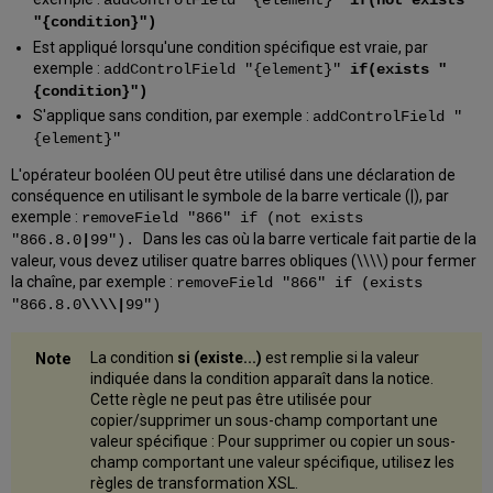
addControlField "{element}"
if(not exists
"{condition}")
Est appliqué lorsqu'une condition spécifique est vraie, par
exemple :
addControlField "{element}"
if(exists "
{condition}")
S'applique sans condition, par exemple :
addControlField "
{element}"
L'opérateur booléen OU peut être utilisé dans une déclaration de
conséquence en utilisant le symbole de la barre verticale (|), par
exemple :
removeField "866" if (not exists
Dans les cas où la barre verticale fait partie de la
"866.8.0
|
99").
valeur, vous devez utiliser quatre barres obliques (\\\\) pour fermer
la chaîne, par exemple :
removeField "866" if (exists
"866.8.0
\\\\|
99")
La condition
si (existe...)
est remplie si la valeur
indiquée dans la condition apparaît dans la notice.
Cette règle ne peut pas être utilisée pour
copier/supprimer un sous-champ comportant une
valeur spécifique : Pour supprimer ou copier un sous-
champ comportant une valeur spécifique, utilisez les
règles de transformation XSL.