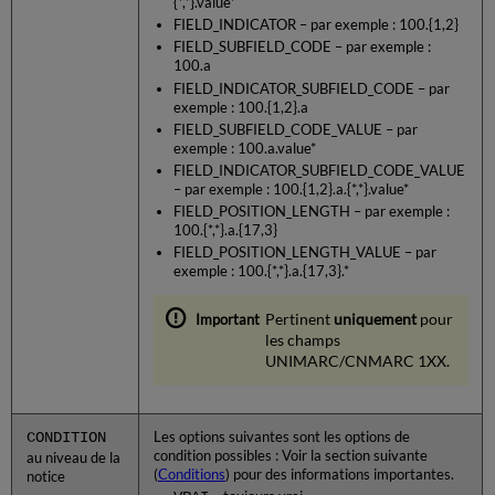
{*,*}.value*
FIELD_INDICATOR – par exemple : 100.{1,2}
FIELD_SUBFIELD_CODE – par exemple :
100.a
FIELD_INDICATOR_SUBFIELD_CODE – par
exemple : 100.{1,2}.a
FIELD_SUBFIELD_CODE_VALUE – par
exemple : 100.a.value*
FIELD_INDICATOR_SUBFIELD_CODE_VALUE
– par exemple : 100.{1,2}.a.{*,*}.value*
FIELD_POSITION_LENGTH – par exemple :
100.{*,*}.a.{17,3}
FIELD_POSITION_LENGTH_VALUE – par
exemple : 100.{*,*}.a.{17,3}.*
Pertinent
uniquement
pour
les champs
UNIMARC/CNMARC 1XX.
CONDITION
Les options suivantes sont les options de
condition possibles : Voir la section suivante
au niveau de la
(
Conditions
) pour des informations importantes.
notice