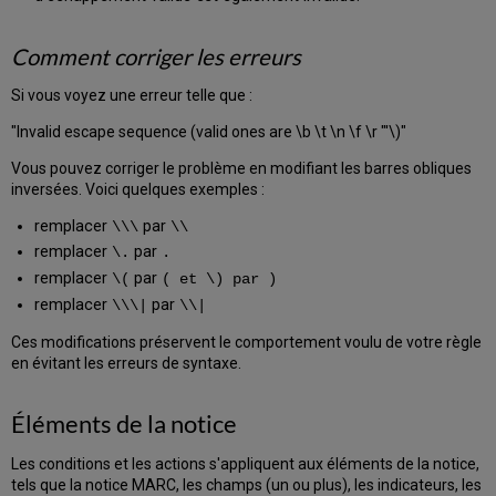
Comment corriger les erreurs
Si vous voyez une erreur telle que :
"Invalid escape sequence (valid ones are \b \t \n \f \r "'\)"
Vous pouvez corriger le problème en modifiant les barres obliques
inversées. Voici quelques exemples :
remplacer
par
\\\
\\
remplacer
par
\.
.
remplacer
par
\(
( et \) par )
remplacer
par
\\\|
\\|
Ces modifications préservent le comportement voulu de votre règle
en évitant les erreurs de syntaxe.
Éléments de la notice
Les conditions et les actions s'appliquent aux éléments de la notice,
tels que la notice MARC, les champs (un ou plus), les indicateurs, les