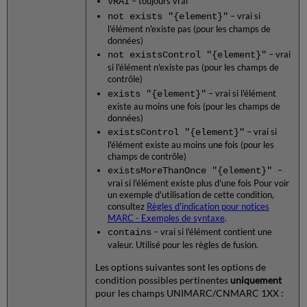
VRAI
– toujours vrai
not exists "{element}"
– vrai si
l'élément n'existe pas (pour les champs de
données)
not existsControl "{element}"
– vrai
si l'élément n'existe pas (pour les champs de
contrôle)
exists "{element}"
– vrai si l'élément
existe au moins une fois (pour les champs de
données)
existsControl "{element}"
– vrai si
l'élément existe au moins une fois (pour les
champs de contrôle)
existsMoreThanOnce "{element}"
–
vrai si l'élément existe plus d'une fois Pour voir
un exemple d'utilisation de cette condition,
consultez
Règles d'indication pour notices
MARC - Exemples de syntaxe
.
contains
– vrai si l'élément contient une
valeur. Utilisé pour les règles de fusion.
Les options suivantes sont les options de
condition possibles pertinentes
uniquement
pour les champs UNIMARC/CNMARC 1XX :