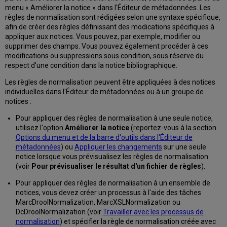
Primo
menu « Améliorer la notice » dans l'Éditeur de métadonnées. Les
VE
règles de normalisation sont rédigées selon une syntaxe spécifique,
et
afin de créer des règles définissant des modications spécifiques à
Esploro
appliquer aux notices. Vous pouvez, par exemple, modifier ou
Syntaxe
supprimer des champs. Vous pouvez également procéder à ces
des
modifications ou suppressions sous condition, sous réserve du
règles
respect d'une condition dans la notice bibliographique.
de
normalisation
Les règles de normalisation peuvent être appliquées à des notices
individuelles dans l'Éditeur de métadonnées ou à un groupe de
Comprendre
notices :
les
caractères
Pour appliquer des règles de normalisation à une seule notice,
d’échappement
utilisez l'option
Améliorer la notice
(reportez-vous à la section
des
Options du menu et de la barre d'outils dans l'Éditeur de
règles
métadonnées
) ou
Appliquer les changements
sur une seule
de
notice lorsque vous prévisualisez les règles de normalisation
normalisation
(voir
Pour prévisualiser le résultat d'un fichier de règles
).
Séquences
Pour appliquer des règles de normalisation à un ensemble de
d’échappement
notices, vous devez créer un processus à l'aide des tâches
valides
MarcDroolNormalization, MarcXSLNormalization ou
Erreurs
DcDroolNormalization (voir
Travailler avec les processus de
habituelles
normalisation
) et spécifier la règle de normalisation créée avec