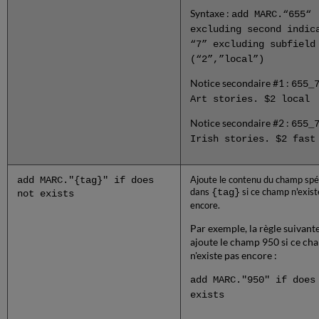
Syntaxe :
add MARC.“655“
excluding second indic
“7” excluding subfield
(“2”,”local”)
Notice secondaire #1 :
655_
Art stories. $2 local
Notice secondaire #2 :
655_
Irish stories. $2 fast
add MARC."{tag}" if does
Ajoute le contenu du champ spéc
dans
{tag}
si ce champ n'exist
not exists
encore.
Par exemple, la règle suivant
ajoute le champ 950 si ce ch
n'existe pas encore :
add MARC."950" if does
exists