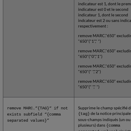
indicateur est 1, dont le prem
indicateur est 0 et le second
indicateur 1, dont le second
indcateur est 2 ou sans indica
respectivement :
remove MARC."650" excludi
"650"("1"," ")
remove MARC."650" excludi
"650"("0","1")
remove MARC."650" excludi
"650"(" ","2")
remove MARC."650" excludi
"650"(" "," ")
Supprime le champ spécifié 
remove MARC.“{TAG}“ if not
de la notice principale 
{tag}
exists subfield “{comma
sous-champs indiqués (un ou
separated values}”
plusieurs) dans
{comma