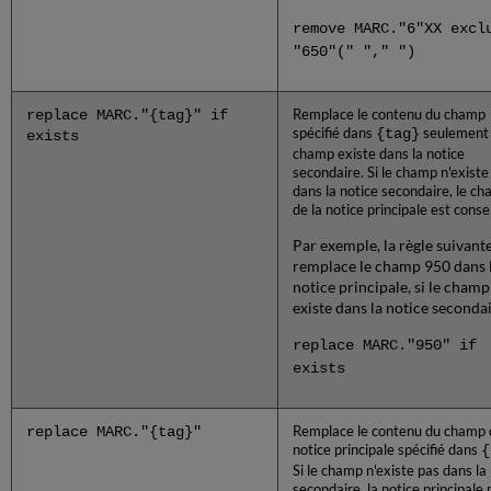
remove MARC."6"XX excl
"650"(" "," ")
replace MARC."{tag}" if
Remplace le contenu du champ
spécifié dans
{tag}
seulement s
exists
champ existe dans la notice
secondaire. Si le champ n'existe
dans la notice secondaire, le c
de la notice principale est conse
Par exemple, la règle suivant
remplace le champ 950 dans 
notice principale, si le champ
existe dans la notice secondai
replace MARC."950" if
exists
replace MARC."{tag}"
Remplace le contenu du champ 
notice principale spécifié dans
{
Si le champ n'existe pas dans la
secondaire, la notice principale 