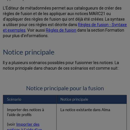
règles
pour
L'Éditeur de métadonnées permet aux catalogueurs de créer des
les
règles de fusion et de les appliquer aux notices MARC21 ou
profils
d'appliquer des règles de fusion qui ont déjà été créées. La syntaxe
d'import
a utiliser pour ces règles est décrite dans
Règles de fusion - Syntaxe
et
et exemples
. Voir aussi
Règles de fusion
dans la section Formation
le
pour plus d'informations.
catalogage
d'exemplaire
Notice principale
Syntaxe
des
Il y a plusieurs scénarios possibles pour fusionner les notices. La
Règles
notice principale dans chacun de ces scénarios est comme suit :
Notice principale pour la fusion
Scénario
Notice principale
Importer des notices à
La notice existante dans Alma
l'aide de profils
(voir
Importer des
notices à l'aide d'un