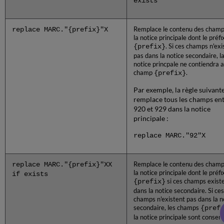
exists
replace MARC."{prefix}"X
Remplace le contenu des champ
la notice principale dont le préfi
{prefix}
. Si ces champs n'exi
pas dans la notice secondaire, l
notice princpale ne contiendra 
champ
{prefix}
.
Par exemple, la règle suivant
remplace tous les champs en
920 et 929 dans la notice
principale :
replace MARC."92"X
replace MARC."{prefix}"XX
Remplace le contenu des champ
la notice principale dont le préfi
if exists
{prefix}
si ces champs exist
dans la notice secondaire. Si ces
champs n'existent pas dans la n
secondaire, les champs
{pref
la notice principale sont conser