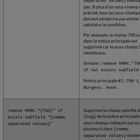
n'exist
separated values}
pas. Si plus d'un sous-champ 
précisé, tous les sous-champ
doivent exister/ne pas existe
satisfaire la condition.
Par exemple, le champ 700 s
dans la notice principale est
supprimé car le sous-champ 
n'existe pas.
Syntaxe :
remove MARC.”70
if not exists subfield
Notice principale #1 :
700 1
Burgess, Anne.
Supprime le champ spécifié 
remove MARC.“{TAG}“ if
de la notice principale 
{tag}
exists subfield “{comma
sous-champs indiqués (un ou
separated values}”
plusieurs) dans
{comma
existen
separated values}