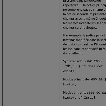
présents dans la notice du
répertoire. Si la notice princi
ne comprend pas ce champ e
la notice secondaire présent
champs avec la même étiquet
les mêmes indicateurs, les de
champs seront ajoutés.
Par exemple, la notice princi
n'est pas modifiée dans le scé
de fusion suivant car l'étiquet
les indicateurs sont déjà prés
dans celle-ci :
Syntaxe :
add MARC."600"
("0","0") if does not
exists
Notice principale :
600 00 
history
Notice entrante :
600 00 $a
history of Israel