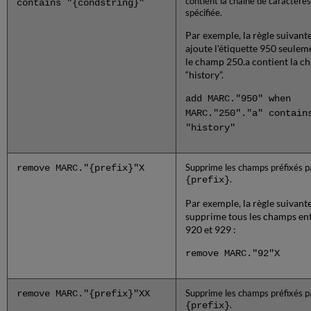
contient la chaîne de caractères
contains "{condstring}"
spécifiée.
Par exemple, la règle suivant
ajoute l'étiquette 950 seuleme
le champ 250.a contient la c
“history”.
add MARC."950" when
MARC."250"."a" contain
"history"
remove MARC."{prefix}"X
Supprime les champs préfixés p
{prefix}
.
Par exemple, la règle suivant
supprime tous les champs en
920 et 929 :
remove MARC."92"X
remove MARC."{prefix}"XX
Supprime les champs préfixés p
{prefix}
.