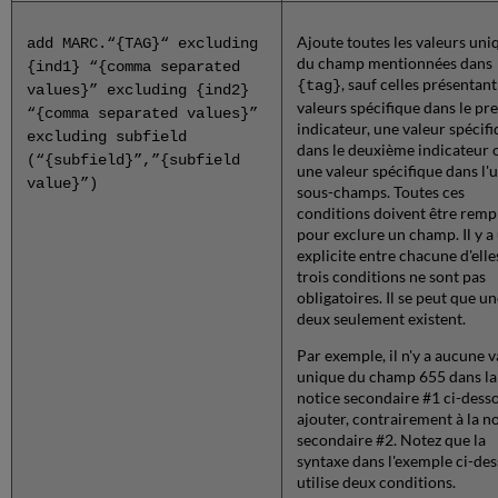
Ajoute toutes les valeurs uni
add MARC.“{TAG}“ excluding
du champ mentionnées dans
{ind1} “{comma separated
, sauf celles présentan
{tag}
values}” excluding {ind2}
valeurs spécifique dans le pr
“{comma separated values}”
indicateur, une valeur spécif
excluding subfield
dans le deuxième indicateur 
(“{subfield}”,”{subfield
une valeur spécifique dans l'
value}”)
sous-champs. Toutes ces
conditions doivent être remp
pour exclure un champ. Il y a
explicite entre chacune d'elle
trois conditions ne sont pas
obligatoires. Il se peut que u
deux seulement existent.
Par exemple, il n'y a aucune v
unique du champ 655 dans la
notice secondaire #1 ci-dess
ajouter, contrairement à la n
secondaire #2. Notez que la
syntaxe dans l'exemple ci-de
utilise deux conditions.