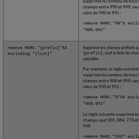
supprime le contenu de tous 
champs entre 990 et 999, sau
celui de 990 et 991 :
remove MARC."99"X excl
"990,991"
remove MARC."{prefix}"XX
Supprime les champs préfixés p
{prefix}
, sauf la liste de ch
excluding "{list}"
spécifiée.
Par exemple, la règle suivant
supprime le contenu de tous 
champs entre 900 et 999, sau
celui de 950 et 951 :
remove MARC."9"XX excl
"950,951"
La règle suivante supprime to
champs sauf 001, 084, 773 et
999.
remove MARC."XXX" excl