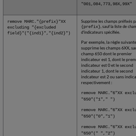
"001,084,773,98X,99X"
remove MARC."{prefix}"XX
Supprime les champs préfixés p
{prefix}
, sauf la liste de ch
excluding "{excluded
d'indicateurs spécifiée.
field}"("{ind1}","{ind2}")
Par exemple, la règle suivant
supprime les champs 6XX, sau
champ 650 dont le premier
indicateur est 1, dont le prem
indicateur est 0 et le second
indicateur 1, dont le second
indcateur est 2 ou sans indica
respectivement :
remove MARC."6"XX excl
"650"("1"," ")
remove MARC."6"XX excl
"650"("0","1")
remove MARC."6"XX excl
"650"(" ","2")