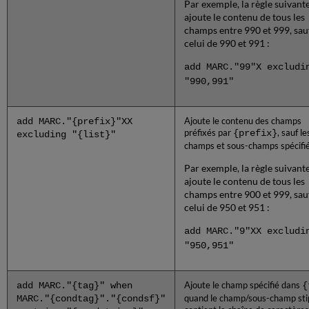
Par exemple, la règle suivant
ajoute le contenu de tous les
champs entre 990 et 999, sau
celui de 990 et 991 :
add MARC."99"X excludi
"990,991"
add MARC."{prefix}"XX
Ajoute le contenu des champs
préfixés par
{prefix}
, sauf le
excluding "{list}"
champs et sous-champs spécifié
Par exemple, la règle suivant
ajoute le contenu de tous les
champs entre 900 et 999, sau
celui de 950 et 951 :
add MARC."9"XX excludi
"950,951"
add MARC."{tag}" when
Ajoute le champ spécifié dans
{
MARC."{condtag}"."{condsf}"
quand le champ/sous-champ sti