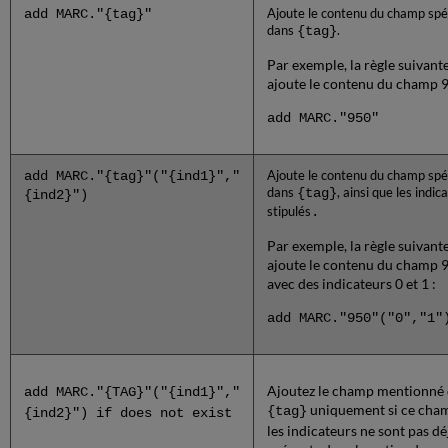
add MARC."{tag}"
Ajoute le contenu du champ spéc
dans
{tag}
.
Par exemple, la règle suivant
ajoute le contenu du champ 9
add MARC."950"
add MARC."{tag}"("{ind1}","
Ajoute le contenu du champ spéc
dans
{tag}
, ainsi que les indic
{ind2}")
stipulés
.
Par exemple, la règle suivant
ajoute le contenu du champ 
avec des indicateurs 0 et 1 :
add MARC."950"("0","1"
Ajoutez le champ mentionné
add MARC."{TAG}"("{ind1}","
uniquement si ce cha
{tag}
{ind2}") if does not exist
les indicateurs ne sont pas dé