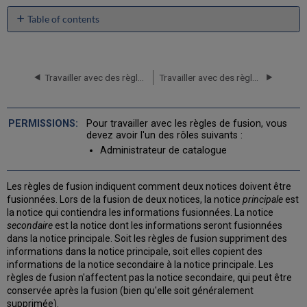
Table of contents
Notice
principale
Règles
Travailler avec des règles de normalisation
Travailler avec des règles de vedettes d'autorité
de
fusion
basiques
Créer
Pour travailler avec les règles de fusion, vous
une
devez avoir l'un des rôles suivants :
règle
Administrateur de catalogue
de
fusion
Les règles de fusion indiquent comment deux notices doivent être
Règles
fusionnées. Lors de la fusion de deux notices, la notice
principale
est
de
la notice qui contiendra les informations fusionnées. La notice
fusion
secondaire
est la notice dont les informations seront fusionnées
-
dans la notice principale. Soit les règles de fusion suppriment des
Syntaxe
informations dans la notice principale, soit elles copient des
et
informations de la notice secondaire à la notice principale. Les
exemples
règles de fusion n'affectent pas la notice secondaire, qui peut être
Exemples
conservée après la fusion (bien qu'elle soit généralement
de
supprimée).