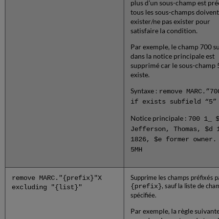
plus d'un sous-champ est pré
tous les sous-champs doivent
exister/ne pas exister pour
satisfaire la condition.
Par exemple, le champ 700 s
dans la notice principale est
supprimé car le sous-champ 
existe.
Syntaxe :
remove MARC.”70
if exists subfield “5”
Notice principale :
700 1_ 
Jefferson, Thomas, $d 
1826, $e former owner.
5MH
remove MARC."{prefix}"X
Supprime les champs préfixés p
{prefix}
, sauf la liste de ch
excluding "{list}"
spécifiée.
Par exemple, la règle suivant