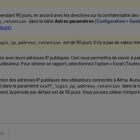
endant 90 jours, en accord avec les directives sur la confidentialité d
dans la table
Autres paramètres
(
Configuration > Gest
ss_retention
teurs)
.
est de 90 jours. Il n'y a pas de valeur 
ogin_ip_address_retention
s avec leurs adresses IP publiques. Ceci vous permettra de savoir à part
lisateur. Pour obtenir ce rapport, sélectionnez l'option « Excel (Toutes 
ion des adresses IP publiques des utilisateurs connectés à Alma. Aucune
ro) dans le paramètre
dans la 
staff_login_ip_address_retention
ement, la période par défaut est de 90 jours. Vous pouvez utiliser n'impor
No