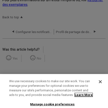
des exemplaires
.
Back to top
Configurer les notifications des institutions
Profil de partage de données
Was this article helpful?
Yes
No
We use necessary cookies to make our site work. You can
manage your preferences for optional cookies we use to
measure our site’s performance, personalize content and
Term of Use
Privacy Policy
Contact Us
ads to you, and provide social media features.
Learn More
Manage cookie preferences