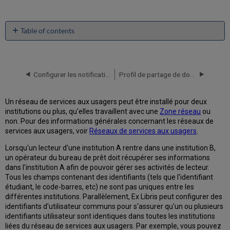
Table of contents
Configurer
des
membres
de
Configurer les notifications des institutions
Profil de partage de données
services
aux
Un réseau de services aux usagers peut être installé pour deux
usagers
institutions ou plus, qu'elles travaillent avec une
Zone réseau
ou
Configurer
non. Pour des informations générales concernant les réseaux de
des
services aux usagers, voir
Réseaux de services aux usagers
.
groupes
de
Lorsqu'un lecteur d'une institution A rentre dans une institution B,
gestion
un opérateur du bureau de prêt doit récupérer ses informations
dans
dans l'institution A afin de pouvoir gérer ses activités de lecteur.
des
Tous les champs contenant des identifiants (tels que l'identifiant
réseaux
étudiant, le code-barres, etc) ne sont pas uniques entre les
de
différentes institutions. Parallèlement, Ex Libris peut configurer des
services
identifiants d'utilisateur communs pour s'assurer qu'un ou plusieurs
aux
identifiants utilisateur sont identiques dans toutes les institutions
usagers
liées du réseau de services aux usagers. Par exemple, vous pouvez