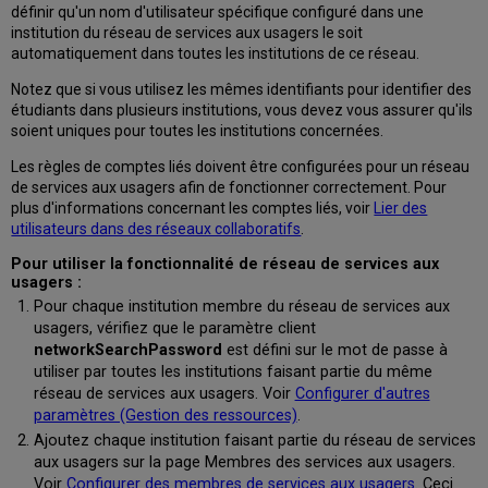
Configurer
définir qu'un nom d'utilisateur spécifique configuré dans une
un
institution du réseau de services aux usagers le soit
retrait/un
automatiquement dans toutes les institutions de ce réseau.
retour
Notez que si vous utilisez les mêmes identifiants pour identifier des
n'importe
étudiants dans plusieurs institutions, vous devez vous assurer qu'ils
où
soient uniques pour toutes les institutions concernées.
Les règles de comptes liés doivent être configurées pour un réseau
de services aux usagers afin de fonctionner correctement. Pour
plus d'informations concernant les comptes liés, voir
Lier des
utilisateurs dans des réseaux collaboratifs
.
Pour utiliser la fonctionnalité de réseau de services aux
usagers :
Pour chaque institution membre du réseau de services aux
usagers, vérifiez que le paramètre client
networkSearchPassword
est défini sur le mot de passe à
utiliser par toutes les institutions faisant partie du même
réseau de services aux usagers. Voir
Configurer d'autres
paramètres (Gestion des ressources)
.
Ajoutez chaque institution faisant partie du réseau de services
aux usagers sur la page Membres des services aux usagers.
Voir
Configurer des membres de services aux usagers
. Ceci