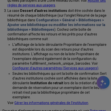
qu’elles participent à une Zone Réseau ou non. Voir
Ajouter des
règles de services aux usagers
.
La case
Dessert d'autres institutions
doit être cochée dans le
résumé de chaque bibliothèque (sur l'onglet Résumé de la page
bibliothèque dans
Configuration > Général > Bibliothèques >
Ajouter une bibliothèque ou modifier les informations sur la
bibliothèque > Bibliothèques
). Cochez cette boîte de
confirmation affecte les retours et les prêts pour d'autres
bibliothèques comme suit :
L'affichage de la liste déroulante Propriétaire de l'exemplaire
est disponible lors du scan des retours pour d'autres
institutions. L'affichage ou non de la liste Propriétaire de
l'exemplaire dépend également de la configuration du
paramètre fulfillment_network_unique_barcodes. Voir
Configurer d'autres paramètres (Services aux usagers)
.
Seules les bibliothèques qui ont la boîte de confirmation Sert
d'autres institutions cochée sont affichées dans la liste
déroulante
Institution de retrait
lors de la création d'une
demande de réservation pour un exemplaire dont le lieu du
retrait n'est pas la bibliothèque propriétaire de cet
exemplaire.
Voir
Gérer les informations générales de l'institution
.
Pour plus d'informations sur un retour n'importe où, voir
Retourner