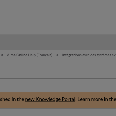
hy
Alma Online Help (Français)
Intégrations avec des systèmes e
shed in the
new Knowledge Portal
.
Learn more in th