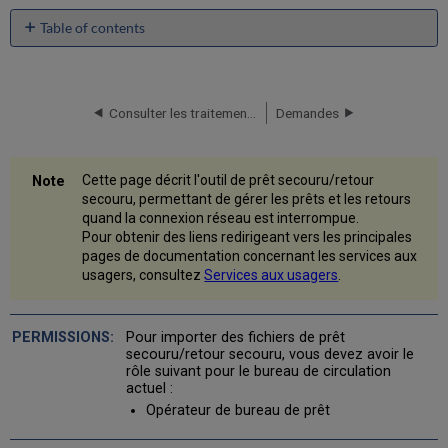
Table of contents
Travailler
avec
l'utilitaire
de
Consulter les traitements des prêts perdus et en retard
Demandes
prêt
secouru/retour
secouru
Cette page décrit l'outil de prêt secouru/retour
Configurer
secouru, permettant de gérer les prêts et les retours
l'utilitaire
quand la connexion réseau est interrompue.
de
Pour obtenir des liens redirigeant vers les principales
prêt
pages de documentation concernant les services aux
secouru/retour
usagers, consultez
Services aux usagers
.
secouru
Exécuter
des
Pour importer des fichiers de prêt
transactions
secouru/retour secouru, vous devez avoir le
hors
rôle suivant pour le bureau de circulation
actuel :
ligne
Opérateur de bureau de prêt
Forma
du