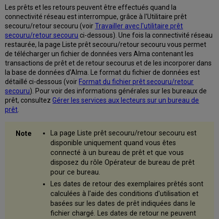
fichier
Les prêts et les retours peuvent être effectués quand la
de
connectivité réseau est interrompue, grâce à l'Utilitaire prêt
prêt
secouru/retour secouru (voir
Travailler avec l'utilitaire prêt
secouru/retour
secouru/retour secouru
ci-dessous). Une fois la connectivité réseau
secouru
restaurée, la page Liste prêt secouru/retour secouru vous permet
de télécharger un fichier de données vers Alma contenant les
transactions de prêt et de retour secourus et de les incorporer dans
la base de données d'Alma. Le format du fichier de données est
détaillé ci-dessous (voir
Format du fichier prêt secouru/retour
secouru
). Pour voir des informations générales sur les bureaux de
prêt, consultez
Gérer les services aux lecteurs sur un bureau de
prêt
.
La page Liste prêt secouru/retour secouru est
disponible uniquement quand vous êtes
connecté à un bureau de prêt et que vous
disposez du rôle Opérateur de bureau de prêt
pour ce bureau.
Les dates de retour des exemplaires prêtés sont
calculées à l'aide des conditions d'utilisation et
basées sur les dates de prêt indiquées dans le
fichier chargé. Les dates de retour ne peuvent