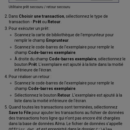
Utilitaire prêt secouru / retour secouru
Dans
Choisir une transaction
, sélectionnez le type de
transaction -
Prêt
ou
Retour
.
Pour exécuter un prêt :
Scannez la carte de bibliothèque de l'emprunteur pour
remplir le champ
Emprunteur
.
Scannez le code-barres de l'exemplaire pour remplir le
champ
Code-barres exemplaire
.
À droite du champ
Code-barres exemplaire
, sélectionnez le
bouton
Prêt
. L'exemplaire est ajouté à la liste dans la moitié
inférieure de l'écran.
Pour réaliser un retour :
Scannez le code-barres de l'exemplaire pour remplir le
champ
Code-barres exemplaire
.
Sélectionnez le bouton
Retour
. L'exemplaire est ajouté à la
liste dans la moitié inférieure de l'écran.
Quand toutes les transactions sont terminées, sélectionnez
Save to File
pour ajouter les transactions au fichier de données
des transactions hors ligne qui n'ont pas encore été chargées
dans la base de données Alma. Le fichier de données s'appelle
et est enregistré dans le dossier
OffCirc.dat
C:\Alma