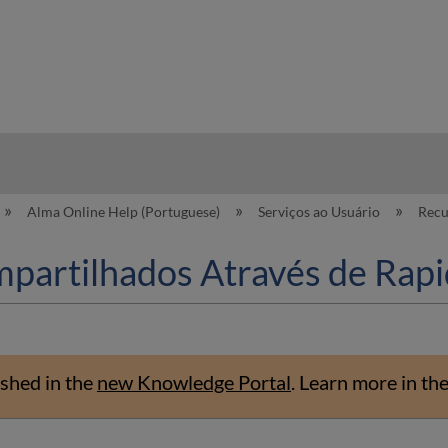
hy
Alma Online Help (Portuguese)
Serviços ao Usuário
Recu
partilhados Através de Rapi
shed in the
new Knowledge Portal
.
Learn more in th