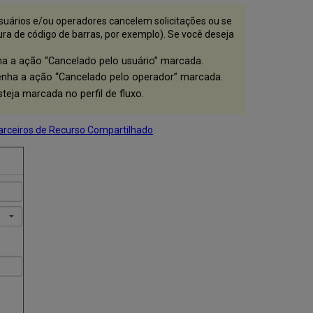
de
Documentos
usuários e/ou operadores cancelem solicitações ou se
tura de código de barras, por exemplo). Se você deseja
Definir
Outras
enha a ação “Cancelado pelo usuário” marcada.
Configurações
e
 tenha a ação “Cancelado pelo operador” marcada.
Configurações
steja marcada no perfil de fluxo.
Obrigatórias
Fluxo
do
arceiros de Recurso Compartilhado
.
RapidILL
A
Solicitação
é
Criada
e
Enviada
para
o
RapidILL
A
Solicitação
é