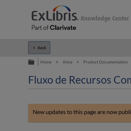
Back
Expand/collapse global hierarc
Home
Alma
Product Documentation
Fluxo de Recursos Com
New updates to this page are now publi