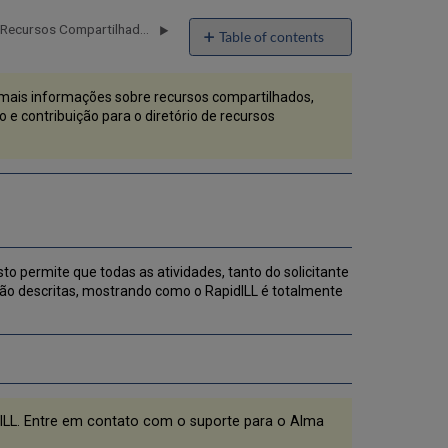
Perguntas sobre o Diretório de Recursos Compartilhados
Table of contents
Configuração
do
mais informações sobre recursos compartilhados,
Alma
 e contribuição para o diretório de recursos
para
Integração
com
RapidILL
Configurar
RapidILL
como
um
o permite que todas as atividades, tanto do solicitante
Parceiro
stão descritas, mostrando como o RapidILL é totalmente
de
Recurso
Compartilhado
Configurar
Modelo
de
Rota
dILL. Entre em contato com o suporte para o Alma
com