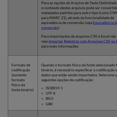
Para as opções de Arquivo de Texto Delimitado
o conteúdo destes arquivos pode ser convertid
metadados padrões para outro tipo (como 
para MARC 21), através da funcionalidade de
equivalência de conversão (veja
Equivalência d
conversão
).
Para importações de arquivos CSV e Excel não d
veja
Importar Registros com Arquivos CSV ou 
para mais informações.
Formato de
Quando o formato físico da fonte selecionado 
codificação
binário, é necessário especificar a codificação 
(somente
dados que estão sendo importados. Selecione 
formato
seguintes opções de codificação:
físico da
ISO8859-1
fonte binário)
UTF-8
BIG5
GBK