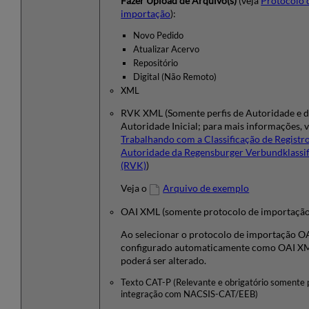
Fazer Upload de Arquivo(s)
(veja
Protocolo 
importação
):
Novo Pedido
Atualizar Acervo
Repositório
Digital (Não Remoto)
XML
RVK XML (Somente perfis de Autoridade e 
Autoridade Inicial; para mais informações, v
Trabalhando com a Classificação de Registr
Autoridade da Regensburger Verbundklassif
(RVK)
)
Veja o
Arquivo de exemplo
OAI XML (somente protocolo de importaçã
Ao selecionar o protocolo de importação OAI
configurado automaticamente como OAI XM
poderá ser alterado.
Texto CAT-P (Relevante e obrigatório somente 
integração com NACSIS-CAT/EEB)