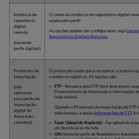
Instância de
O nome da instância de repositório digital rem
repositório
usada pelo perfil
digital
As opções podem ser configuradas; veja
Gerenc
remoto
Repositórios Digitais Remotos
.
(somente
perfis digitais)
Protocolo de
O protocolo usado para recuperar o arquivo q
importação
contém os registros. As opções são:
(não
FTP
- Recupera pelo FTP. Você deve inserir cam
Processamento de Importação e Informações d
relevante
(veja abaixo).
para perfis de
importação
Quando o Protocolo de Importação de FTP 
digital do
selecionado, a seção
Informações de FTP
é e
Alma (não
remotos))
Fazer Upload de Arquivo(s)
- Faz upload do arqu
um disco local ou da rede.
OAI
(Somente perfis de Repositório e Autoridade