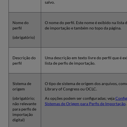
salvo.
Nome do
O nome do perfil. Este nome é exibido na lista d
perfil
de importação e também no topo da página.
(obrigatório)
Descrição do
Uma descrição em texto livre do perfil que é ex
perfil
lista de perfis de importação.
Sistema de
O tipo de sistema de origem dos arquivos, com
origem
Library of Congress ou OCLC.
(obrigatório;
As opções podem ser configuradas; veja
Config
não relevante
Sistemas de Origem para Perfis de Importação
.
para perfis de
importação
digital)