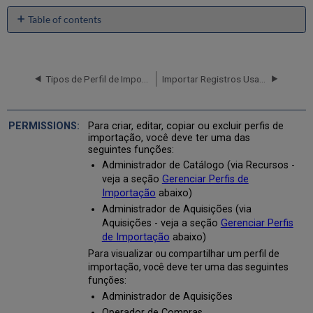
Table of contents
Gerenciar
Perfis
de
Importação
Tipos de Perfil de Importação
Importar Registros Usando um Perfil de Importação
A
Página
de
Para criar, editar, copiar ou excluir perfis de
Perfis
importação, você deve ter uma das
seguintes funções:
de
Importação
Administrador de Catálogo (via Recursos -
veja a seção
Gerenciar Perfis de
Tipos
Importação
abaixo)
de
Perfis
Administrador de Aquisições (via
de
Aquisições - veja a seção
Gerenciar Perfis
Importação
de Importação
abaixo)
Abas
Para visualizar ou compartilhar um perfil de
da
importação, você deve ter uma das seguintes
Página
funções:
Perfis
Administrador de Aquisições
de
Operador de Compras