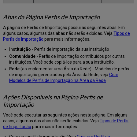
de
Dados
de
Abas da Página Perfis de Importação
Pedido
Incorporados
A página de Perfis de Importação possui as seguintes abas. Em
(EOD)
alguns casos, algumas das abas não serão exibidas. Veja
Tipos de
Configurar
Perfis de Importação
para mais informações.
o
Perfil
Instituição
- Perfis de importação da sua instituição
de
Comunidade
- Perfis de importação contribuídos por outras
Importação
instituições. Você pode copiá-los para a sua instituição.
Atualizar
Rede
(ao implementar uma Área da Rede) - Modelos de perfis
Acervo
de importação gerenciados pela Área da Rede; veja
Criar
Operações
Modelos de Perfis de Importação na Área da Rede
.
de
Acervo:
Ações Disponíveis na Página Perfis de
Físico
e/ou
Importação
Misto
Você pode executar as seguintes ações nesta página. Em alguns
Operações
casos, algumas das abas não serão exibidas. Veja
Tipos de Perfis
de
de Importação
para mais informações.
Acervo:
Eletrônico
Criar um perfil de importação: Veja
Criar um Perfil de