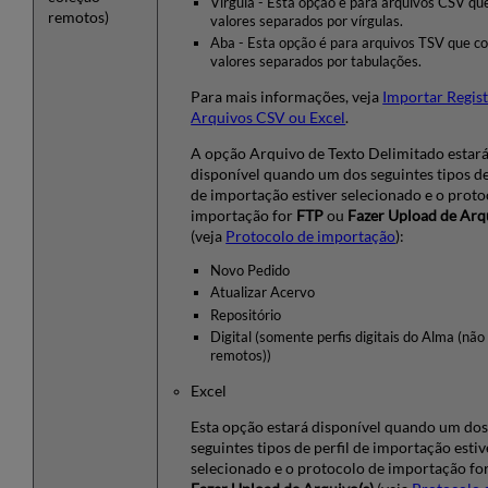
Vírgula - Esta opção é para arquivos CSV q
remotos)
valores separados por vírgulas.
Aba - Esta opção é para arquivos TSV que c
valores separados por tabulações.
Para mais informações, veja
Importar Regis
Arquivos CSV ou Excel
.
A opção Arquivo de Texto Delimitado estar
disponível quando um dos seguintes tipos de
de importação estiver selecionado e o proto
importação for
FTP
ou
Fazer Upload de Arq
(veja
Protocolo de importação
):
Novo Pedido
Atualizar Acervo
Repositório
Digital (somente perfis digitais do Alma (não
remotos))
Excel
Esta opção estará disponível quando um do
seguintes tipos de perfil de importação estiv
selecionado e o protocolo de importação fo