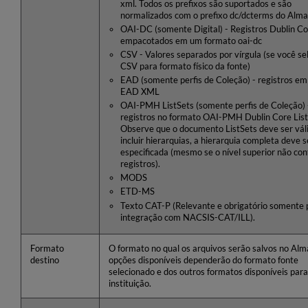
xml. Todos os prefixos são suportados e são
normalizados com o prefixo dc/dcterms do Alma
OAI-DC (somente Digital) - Registros Dublin C
empacotados em um formato oai-dc
CSV - Valores separados por vírgula (se você se
CSV para formato físico da fonte)
EAD (somente perfis de Coleção) - registros e
EAD XML
OAI-PMH ListSets (somente perfis de Coleção) 
registros no formato OAI-PMH Dublin Core List
Observe que o documento ListSets deve ser váli
incluir hierarquias, a hierarquia completa deve s
especificada (mesmo se o nível superior não con
registros).
MODS
ETD-MS
Texto CAT-P (Relevante e obrigatório somente 
integração com NACSIS-CAT/ILL).
Formato
O formato no qual os arquivos serão salvos no Alm
destino
opções disponíveis dependerão do formato fonte
selecionado e dos outros formatos disponíveis para
instituição.