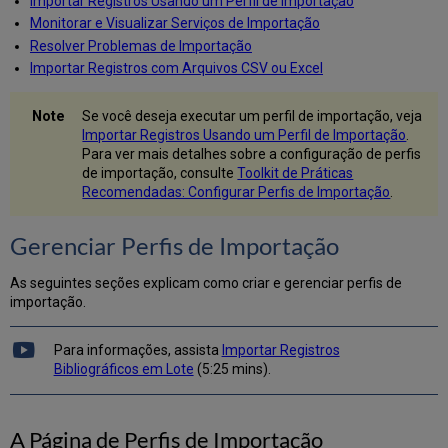
Importar Registros Usando um Perfil de Importação
Criar/Editar
Monitorar e Visualizar Serviços de Importação
um
Resolver Problemas de Importação
Perfil
de
Importar Registros com Arquivos CSV ou Excel
Importação:
Informações
Se você deseja executar um perfil de importação, veja
Gerais
Importar Registros Usando um Perfil de Importação
.
do
Para ver mais detalhes sobre a configuração de perfis
Perfil
de importação, consulte
Toolkit de Práticas
Testar
Recomendadas: Configurar Perfis de Importação
.
Fluxo
do
Gerenciar Perfis de Importação
Protocolo
de
As seguintes seções explicam como criar e gerenciar perfis de
Importação
importação.
OAI
Criar/Editar
um
Para informações, assista
Importar Registros
Perfil
Bibliográficos em Lote
(5:25 mins).
de
Importação:
Normalização
A Página de Perfis de Importação
e