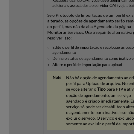
Recupera usando OAI. Você deve definir campo
adicionais associados ao servidor OAI (veja abai
Se o Protocolo de Importação de um perfil exis
alterado, as opções de agendamento serão rem
do perfil, mas não da aba Agendado da página
Monitorar Serviços. Use a seguinte alternativa 
resolver isso:
Edite o perfil de importação e recoloque as opç
agendamento
Defina o status de agendamento como inativo e
Altere o perfil de importação para upload
Não há opção de agendamento ao cr
perfil para Upload de arquivo. No en
se você alterar o
Tipo
para
e ativ
FTP
opção de agendamento, um serviço
agendado é criado imediatamente. E
serviço só pode ser desabilitado alt
o agendamento para inativo. Isso nã
exclui o serviço. O serviço é excluído
somente ao excluir o perfil de impor