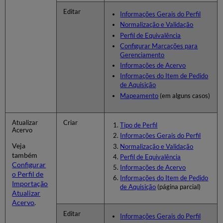
de
Editar
Uso
Informações Gerais do Perfil
Editar
Normalização e Validação
Perfis
Perfil de Equivalência
de
Configurar Marcações para
Importação
Gerenciamento
Compartilhar
Informações de Acervo
Perfis
Informações do Item de Pedido
de
de Aquisição
Importação
Mapeamento
(em alguns casos)
na
Área
da
Atualizar
Criar
Tipo de Perfil
Acervo
Comunidade
Informações Gerais do Perfil
Veja
Normalização e Validação
também
Perfil de Equivalência
Configurar
Informações de Acervo
o Perfil de
Informações do Item de Pedido
Importação
de Aquisição
(página parcial)
Atualizar
Acervo
.
Editar
Informações Gerais do Perfil