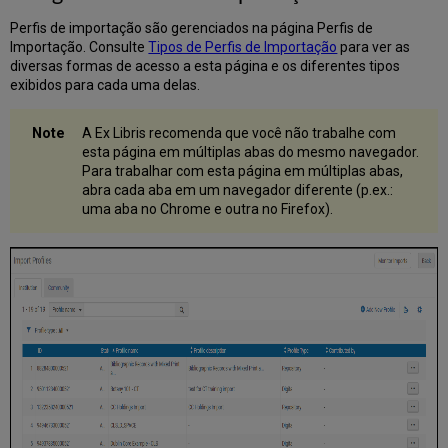
Validação
Perfis de importação são gerenciados na página Perfis de
Criar/Editar
Importação. Consulte
Tipos de Perfis de Importação
para ver as
um
diversas formas de acesso a esta página e os diferentes tipos
Perfil
exibidos para cada uma delas.
de
Importação:
Perfil
A Ex Libris recomenda que você não trabalhe com
de
esta página em múltiplas abas do mesmo navegador.
Equivalência
Para trabalhar com esta página em múltiplas abas,
abra cada aba em um navegador diferente (p.ex.:
Métodos
uma aba no Chrome e outra no Firefox).
de
Equivalência
-
Explicações
e
Exemplos
Comparação
Entre
os
Métodos
de
Equivalência
de