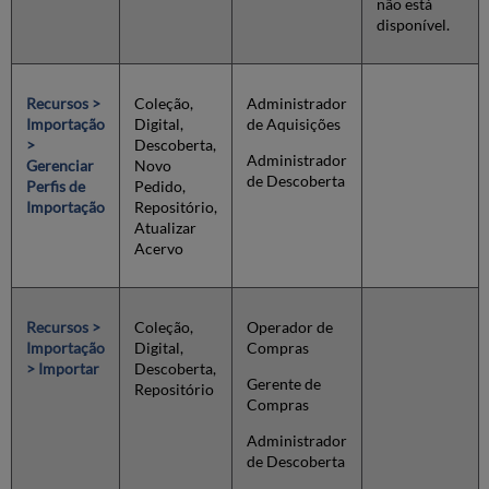
não está
de
disponível.
Acervo
Importação
de
Recursos >
Coleção,
Administrador
Coleções
Importação
Digital,
de Aquisições
em
>
Descoberta,
Lote
Administrador
Gerenciar
Novo
Criar/Editar
de Descoberta
Perfis de
Pedido,
um
Importação
Repositório,
Perfil
Atualizar
de
Acervo
Importação:
Informações
do
Item
Recursos >
Coleção,
Operador de
de
Importação
Digital,
Compras
Pedido
> Importar
Descoberta,
de
Gerente de
Repositório
Aquisição
Compras
Mapeamento
Administrador
de
de Descoberta
Campos