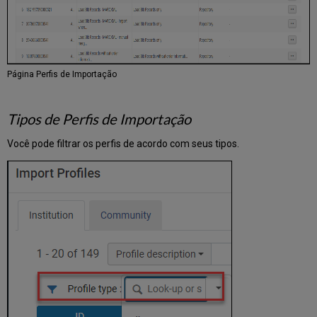
035
(Identificador
de
Outro
Sistema)
Página Perfis de Importação
e
de
Identificador
Tipos de Perfis de Importação
Único
da
Você pode filtrar os perfis de acordo com seus tipos.
OCLC
Processamento
Automático
de
Múltiplas
Equivalências
Durante
Importação
para
Identificadores
Cancelados/Inválidos
no
035.