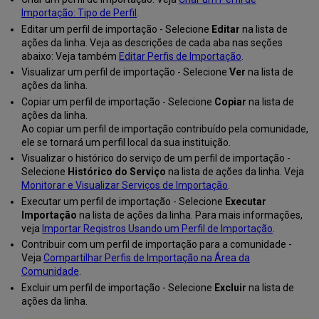
e/ou
Importação: Tipo de Perfil
.
Misto
Editar um perfil de importação - Selecione
Editar
na lista de
Criar
ações da linha. Veja as descrições de cada aba nas seções
um
abaixo: Veja também
Editar Perfis de Importação
.
Perfil
Visualizar um perfil de importação - Selecione
Ver
na lista de
de
ações da linha.
Importação:
Copiar um perfil de importação - Selecione
Copiar
na lista de
Exemplos
ações da linha.
de
Ao copiar um perfil de importação contribuído pela comunidade,
Uso
ele se tornará um perfil local da sua instituição.
Exemplo
Visualizar o histórico do serviço de um perfil de importação -
de
Selecione
Histórico do Serviço
na lista de ações da linha. Veja
Uso:
Monitorar e Visualizar Serviços de Importação
.
Criar
Executar um perfil de importação - Selecione
Executar
um
Importação
na lista de ações da linha. Para mais informações,
Perfil
veja
Importar Registros Usando um Perfil de Importação
.
UNIMARC
Contribuir com um perfil de importação para a comunidade -
Exemplo
Veja
Compartilhar Perfis de Importação na Área da
de
Comunidade
.
Uso:
Criar
Excluir um perfil de importação - Selecione
Excluir
na lista de
um
ações da linha.
Perfil