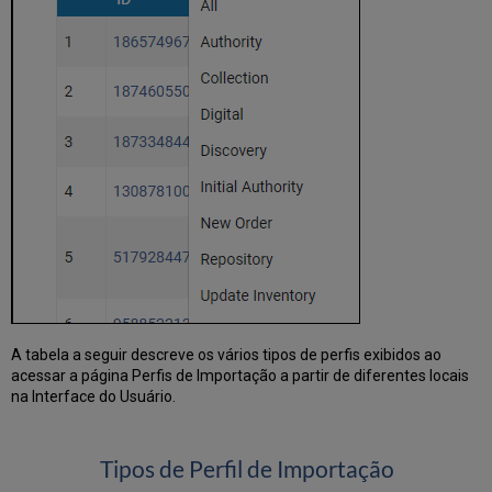
Métodos
de
Equivalência
de
Autoridades
Processar
Redirecionamento
de
Registro
Criar/Editar
um
Perfil
de
Importação:
Configurar
Marcações
para
A tabela a seguir descreve os vários tipos de perfis exibidos ao
Gerenciamento
acessar a página Perfis de Importação a partir de diferentes locais
na Interface do Usuário.
Criar/Editar
um
Perfil
de
Tipos de Perfil de Importação
Importação: