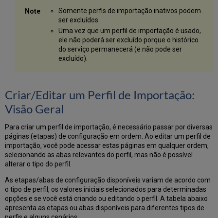
KORMARC
Somente perfis de importação inativos podem
Exemplo
ser excluídos.
de
Uma vez que um perfil de importação é usado,
Uso:
ele não poderá ser excluído porque o histórico
Criar
do serviço permanecerá (e não pode ser
Múltiplos
excluído).
Itens
em
Múltiplas
Bibliotecas/Localizações
Criar/Editar um Perfil de Importação:
Exemplo
Visão Geral
da
Opção
Para criar um perfil de importação, é necessário passar por diversas
1: Todos
páginas (etapas) de configuração em ordem. Ao editar um perfil de
os
importação, você pode acessar estas páginas em qualquer ordem,
subcampos
selecionando as abas relevantes do perfil, mas não é possível
fazem
alterar o tipo do perfil.
parte
de
As etapas/abas de configuração disponíveis variam de acordo com
um
o tipo de perfil, os valores iniciais selecionados para determinadas
único
opções e se você está criando ou editando o perfil. A tabela abaixo
campo
apresenta as etapas ou abas disponíveis para diferentes tipos de
de
perfis e alguns cenários.