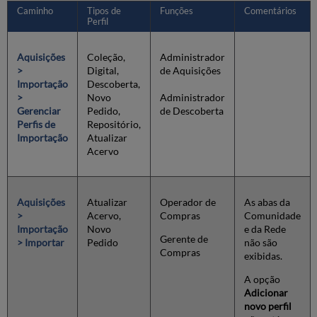
Informações
Caminho
Tipos de
Funções
Comentários
de
Perfil
Acervo
Criar/Editar
Aquisições
Coleção,
Administrador
um
>
Digital,
de Aquisições
Perfil
Importação
Descoberta,
de
>
Novo
Administrador
Importação
Gerenciar
Pedido,
de Descoberta
Digital:
Perfis de
Repositório,
Informações
Importação
Atualizar
de
Acervo
Acervo
Atribuição
de
Aquisições
Atualizar
Operador de
As abas da
Coleção
>
Acervo,
Compras
Comunidade
Criar/Editar
Importação
Novo
e da Rede
um
Gerente de
> Importar
Pedido
não são
Perfil
Compras
exibidas.
de
Importação
A opção
de
Adicionar
Coleção:
novo perfil
Informações