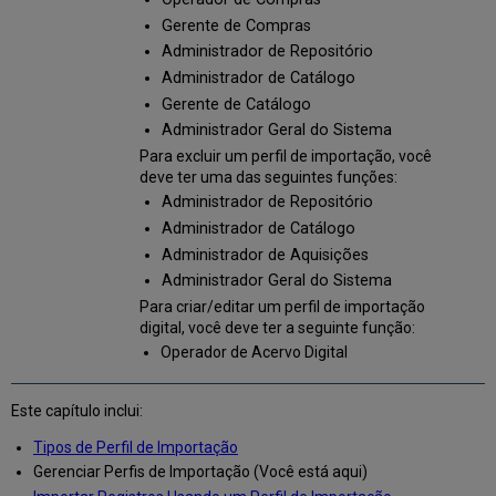
Importação
Gerente de Compras
Ações
Administrador de Repositório
Disponíveis
na
Administrador de Catálogo
Página
Gerente de Catálogo
Perfis
Administrador Geral do Sistema
de
Para excluir um perfil de importação, você
Importação
deve ter uma das seguintes funções:
Criar/Editar
Administrador de Repositório
um
Perfil
Administrador de Catálogo
de
Administrador de Aquisições
Importação:
Administrador Geral do Sistema
Visão
Para criar/editar um perfil de importação
Geral
digital, você deve ter a seguinte função:
Criar
Operador de Acervo Digital
um
Perfil
de
Este capítulo inclui:
Importação:
Tipo
Tipos de Perfil de Importação
de
Gerenciar Perfis de Importação (Você está aqui)
Perfil