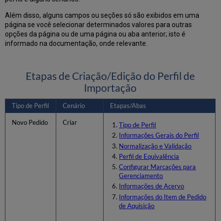
dados
Além disso, alguns campos ou seções só são exibidos em uma
Exemplo
página se você selecionar determinados valores para outras
da
opções da página ou de uma página ou aba anterior; isto é
Opção
informado na documentação, onde relevante.
2: Biblioteca
e
localização
fazem
Etapas de Criação/Edição do Perfil de
parte
Importação
de
um
Tipo de Perfil
Cenário
Etapas/Abas
campo
de
Novo Pedido
Criar
Tipo de Perfil
dados,
Informações Gerais do Perfil
e
Normalização e Validação
subcampos
Perfil de Equivalência
de
item
Configurar Marcações para
Gerenciamento
fazem
parte
Informações de Acervo
de
Informações do Item de Pedido
outro.
de Aquisição
Exemplo