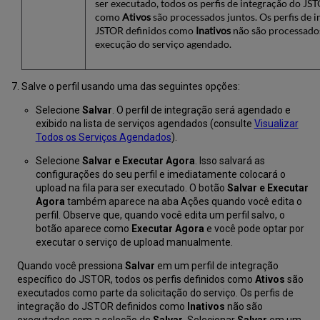
ser executado, todos os perfis de integração do JS
como
Ativos
são processados juntos. Os perfis de 
JSTOR definidos como
Inativos
não são processado
execução do serviço agendado.
Salve o perfil usando uma das seguintes opções:
Selecione
Salvar
. O perfil de integração será agendado e
exibido na lista de serviços agendados (consulte
Visualizar
Todos os Serviços Agendados
).
Selecione
Salvar e Executar Agora
. Isso salvará as
configurações do seu perfil e imediatamente colocará o
upload na fila para ser executado. O botão
Salvar e Executar
Agora
também aparece na aba Ações quando você edita o
perfil. Observe que, quando você edita um perfil salvo, o
botão aparece como
Executar Agora
e você pode optar por
executar o serviço de upload manualmente.
Quando você pressiona
Salvar
em um perfil de integração
específico do JSTOR, todos os perfis definidos como
Ativos
são
executados como parte da solicitação do serviço. Os perfis de
integração do JSTOR definidos como
Inativos
não são
executados com a seleção de
Salvar
. Selecionar
Salvar
em um