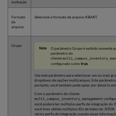
instituição
Formato
Selecione o formato de arquivo KBART.
do
arquivo
Grupo
O parâmetro Grupo é exibido somente q
parâmetro do
cliente
multi_campus_inventory_ma
configurado como
true
.
Use este parâmetro para selecionar um ou mais gru
dropdown de opções multicampus. Este parâmetro 
portanto, você também pode optar por deixá-lo em
Com o parâmetro do cliente
config
multi_campus_inventory_management
você poderá ter múltiplos perfis de integração do
você tiver obtido múltiplos IDs de token do JSTOR,
vários perfis de integração usando essas informaçõ