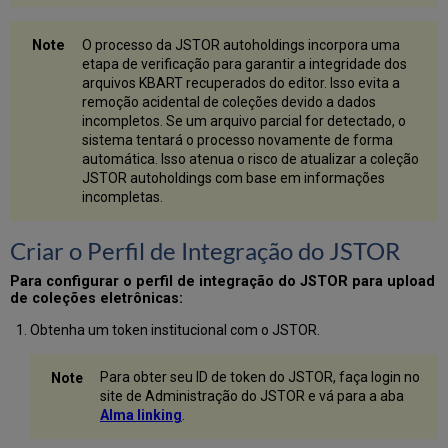
Alma
Integração
do
O processo da JSTOR autoholdings incorpora uma
JSTOR
etapa de verificação para garantir a integridade dos
para
arquivos KBART recuperados do editor. Isso evita a
Redes
remoção acidental de coleções devido a dados
incompletos. Se um arquivo parcial for detectado, o
Preservar
sistema tentará o processo novamente de forma
Detalhes
automática. Isso atenua o risco de atualizar a coleção
de
JSTOR autoholdings com base em informações
Aquisições
incompletas.
Anteriores
do
JSTOR
Criar o Perfil de Integração do JSTOR
Modelo
de
Para configurar o perfil de integração do JSTOR para upload
de coleções eletrônicas:
Compra
Busca
Obtenha um token institucional com o JSTOR.
Usando
a
Para obter seu ID de token do JSTOR, faça login no
Indicação
site de Administração do JSTOR e vá para a aba
de
Alma linking
.
Modelo
de