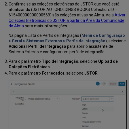
Compra
Confirme se as coleções eletrônicas do JSTOR que você está
atualizando (JSTOR AUTOHOLDINGS BOOKS Collection; ID =
Modelo
615400000000000569) são coleções ativas no Alma. Veja
Ativar
de
Coleções Eletrônicas do JSTOR a partir da Área da Comunidade
Compra
do Alma
para mais informações.
nos
Relatórios
Na página Lista de Perfis de Integração (
Menu de Configuração
de
> Geral > Sistemas Externos > Perfis de Integração
), selecione
Analytics
Adicionar Perfil de Integração
para abrir o assistente de
Sistema Externo e configurar um perfil de integração.
Para o parâmetro
Tipo de Integração
, selecione
Upload de
Coleções Eletrônicas
.
Para o parâmetro
Fornecedor
, selecione
JSTOR
.