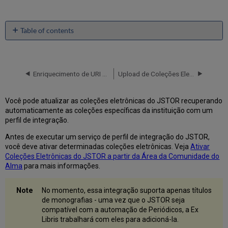
Table of contents
Criar
o
Perfil
de
Enriquecimento de URI do ORCID para Registros BIB Usando Alma Refine
Upload de Coleções Eletrônicas da Sage
Integração
do
Você pode atualizar as coleções eletrônicas do JSTOR recuperando
JSTOR
automaticamente as coleções específicas da instituição com um
Ativar
perfil de integração.
Coleções
Eletrônicas
Antes de executar um serviço de perfil de integração do JSTOR,
do
você deve ativar determinadas coleções eletrônicas. Veja
Ativar
JSTOR
Coleções Eletrônicas do JSTOR a partir da Área da Comunidade do
a
Alma
para mais informações.
partir
da
No momento, essa integração suporta apenas títulos
Área
de monografias - uma vez que o JSTOR seja
da
compatível com a automação de Periódicos, a Ex
Comunidade
Libris trabalhará com eles para adicioná-la.
do