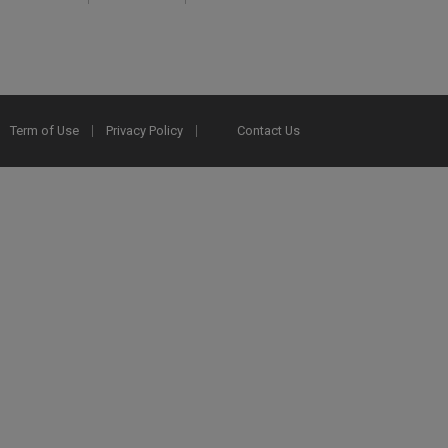
Term of Use
Privacy Policy
Contact Us
2025 Ex Libris. All rights reserved