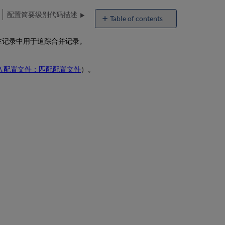
配置简要级别代码描述
Table of contents
No
headers
主记录中用于追踪合并记录。
入配置文件：匹配配置文件
）。