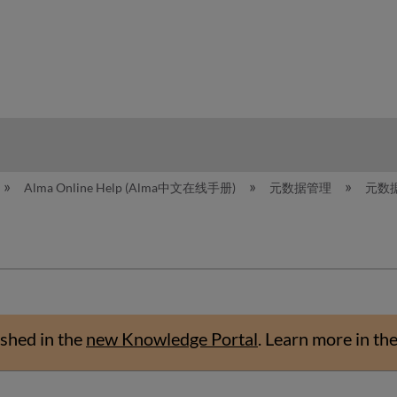
hy
Alma Online Help (Alma中文在线手册)
元数据管理
元数
shed in the
new Knowledge Portal
.
Learn more in th