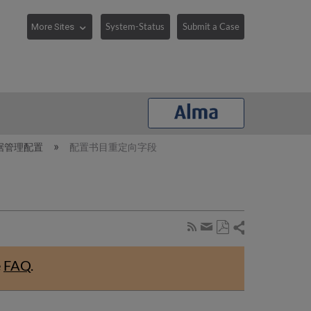
System-Status
Submit a Case
据管理配置
配置书目重定向字段
Share
Subscribe
by
Save
page
Share
as
RSS
by
e
FAQ
.
PDF
email