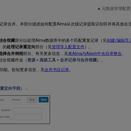
元数据管理配置
记录合并。本部分描述如何配置Alma从次级记录提取识别符并将其放在
结合馆藏
部分以处理Alma数据库中的多个匹配重复记录（见
创建/编辑导
）的
处理记录重定向
部分（见
管理导入配置文件
）。
选择合并例程
部分。有关更多信息，见
将Alma与Aleph中央目录整合
。
结合馆藏作业（
资源 > 高级工具 > 合并记录与合并馆藏
）。
功能。欲知更多信息，见
合并书目记录
。
书目重定向字段
）：