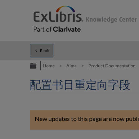
Back
Expand/collapse global hierarc
Home
Alma
Product Documentation
配置书目重定向字段
New updates to this page are now publi