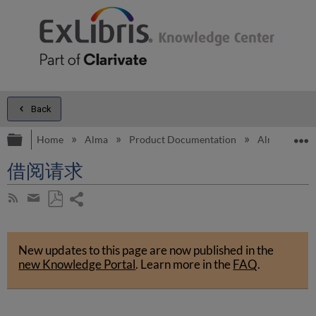
Back
Expand/collapse global hierarchy
E
Home
Alma
Product Documentation
Alma Onli
借阅请求
Share
Subscribe
by
page
Save
Share
RSS
as
by
PDF
New updates to this page are now published in the
email
new Knowledge Portal
.
Learn more in the
FAQ
.