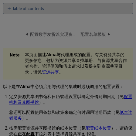
Table of contents
配
置
Alma
和
配置数字发货以实现资源共享
配置名单模板
代
理
之
本页面描述Alma与代理集成的配置。有关资源共享的
间
更多信息，包括为资源共享查找单册、与资源共享合作
的
者合作、管理借阅和借出请求以及提交到资源共享目
通
录，请见
资源共享
。
信
以下是在Alma中必须启用与代理的集成时必须调用的配置设置：
定义资源共享图书馆和日历管理设置以确定外借到期日期（见
配置
机构及其图书馆
）。
您还可以配置使用条款和政策来确定何时调用过期罚款（见
纸本读
者服务
）。
按需配置资源共享图书馆的纸本位置（见
配置纸本位置
）。请确保
您在
正在配置
下拉列表中选择资源共享图书馆。