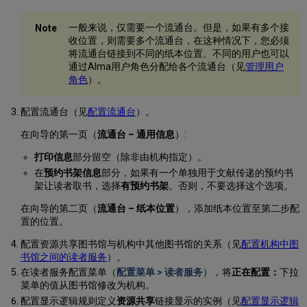
一般来说，仅需要一个流通台。但是，如果有多个接
收位置，则需要多个流通台，在这种情况下，您必须
将流通台链接到不同的纸本位置。不同的用户也可以
通过Alma用户角色分配给各个流通台（见
管理用户
角色
）。
配置流通台（见
配置流通台
）。
在向导的第一页（
流通台 – 通用信息
）:
打印信息
部分留空（除非由机构指定）。
在
预约书架信息
部分，如果有一个单独用于文献传递的预约书
架让读者取书，选择
有预约书架
。否则，不要选择这个选项。
在向导的第二页（
流通台 – 纸本位置
），添加纸本位置至第二步配
置的位置。
配置资源共享图书馆与机构中其他图书馆的关系（见
配置机构中图
书馆之间的读者服务
）。
在读者服务配置菜单（
配置菜单 > 读者服务
），将
正在配置：
下拉
菜单的值从图书馆修改为机构。
配置显示逻辑规则定义
资源共享
链接显示的实例（见
配置显示逻辑