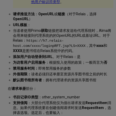
他用户标识符类型
。
请求推送方法
：
OpenURL
或
链接
（对于Relais，选择
OpenURL
）
URL模板
：
当读者使用Primo
获取
链接把请求发送给代理系统时，Alma将
会用来链接到代理系统的的OpenURL的URL或基址URL。对于
Relais：
https://h7.relais-
，其中
xxxx
和
host.com/xxxx/loginpRFT.jsp?LS=XXXX
XXXX
是图书馆在Relais系统中的代码。
添加用户自动登录到URL
。对于Relais：是
为访客用户启用服务
：根据投入使用的政策；一般而言为
否
禁用服务时间：
即将禁用服务的参数
外借期限：
读者必须归还单册至资源共享图书馆之前的时长
默认图书馆所有者
：拥有代理请求的资源共享图书馆
在
请求单册
部分：
书目记录ID类型
：other_system_number
支持借阅
：大部分代理系统仅为借出请求发送
RequestItem
消
息。如果代理系统要在创建借阅请求时发送
RequestItem
，选
择该选项。选定后，也要输入：