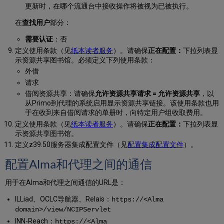
更新时，在哪个流通台中接收操作将被视为已被执行。
在
查找用户
部分：
需要认证
：否
定义使用条款（见
纸本读者服务
）。请确保
正在配置：
下拉列表显
示资源共享图书馆。必须定义下列使用条款：
外借
请求
借阅资源共享：请确保
允许资源共享请求 = 允许资源共享
，以
从Primo到代理的系统启用显示资源共享链接。该使用条款也用
于在收到来自借阅请求的单册时，向特定用户组收取费用。
定义使用条款（见
纸本读者服务
）。请确保
正在配置：
下拉列表显
示资源共享图书馆。
定义z39.50服务器集成配置文件（见
配置集成配置文件
）。
配置Alma和代理之间的通信
用于在Alma和代理之间通信的URL是：
ILLiad、OCLC导航器、Relais：
https://<Alma
domain>/view/NCIPServlet
INN-Reach：
https://<Alma