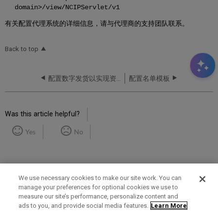
domain>/view/NCIPServlet/v1
有关配置代理系统的详细信息，请与代理商的支持团队联系。
Back to top
配置数字发货以实现资源共享
配置名单模板
Was this article helpful?
Yes
No
We use necessary cookies to make our site work. You can
manage your preferences for optional cookies we use to
measure our site’s performance, personalize content and
Term of Use
Privacy Policy
Contact Us
ads to you, and provide social media features.
Learn More