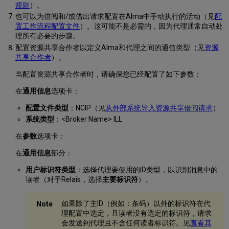
规则
）。
也可以为借阅和/或借出请求配置在Alma中手动执行的活动（见
配
置工作流程配置文件
）。这可能不是必需的，因为代理通常自动处
理所有必要的步骤。
配置资源共享合作者以定义Alma和代理之间的通信类型（见
资源
共享合作者
）。
当配置资源共享合作者时，请确保您已经配置了如下参数：
在
通用信息
选项卡：
配置文件类型
：NCIP（见
从外部系统导入资源共享借阅请求
）
系统类型
：<Broker Name> ILL
在
参数
选项卡：
在
通用信息
部分：
用户标识符类型
：选择代理要使用的ID类型，以识别消息中的
读者（对于Relais，选择
主要标识符
）。
如果除了主ID（例如：条码）以外的标识符在代
理配置中选定，且读者没有选定的标识符，请求
会发送到代理且不含任何读者标识符。见
查看其