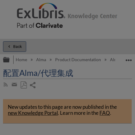
Back
Expand/collapse global hierarchy
E
Home
Alma
Product Documentation
Alma Onli
配置Alma/代理集成
Share
Subscribe
by
page
Save
Share
RSS
as
by
PDF
New updates to this page are now published in the
email
new Knowledge Portal
.
Learn more in the
FAQ
.