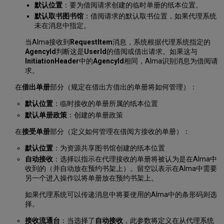
默认位置
：要为借阅请求创建的临时单册的纸本位置。
默认取书图书馆
：借阅请求的默认取书位置，如果代理系统
未在消息中指定。
当Alma接收到
RequestItem
消息，系统根据代理系统指定的
AgencyId
判断这是
UserId
的借阅或借出请求。如果这与
InitiationHeader
中的
AgencyId
相同，Alma识别消息为借阅请
求。
在
借出单册
部分（规定在借出方借出的单册将如何管理）：
默认位置
：临时接收的单册所属的纸本位置
默认单册政策
：创建的单册政策
在
接受单册
部分（定义如何管理在借阅方接收的单册）：
默认位置
：为资源共享图书馆创建的纸本位置
自动接收
：选择以指示在代理接收的单册将被认为是在Alma中
收到的（并自动放在预约书架上）。留空以表示在Alma中需要
另一个进入操作以将单册放在预约书架上。
如果代理系统可以传递消息中将要使用的Alma中的条形码则选
择。
接收流通台
：当选择了
自动接收
，此参数将定义在从代理系统