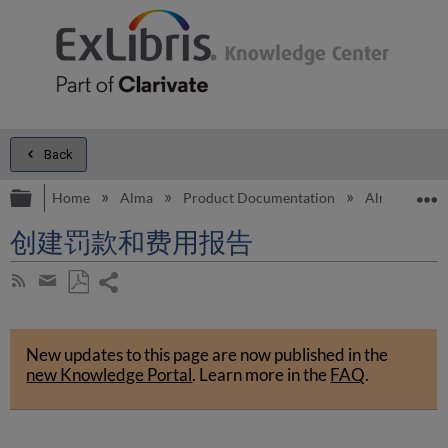
Back
Expand/collapse global hierarchy
E
Home
Alma
Product Documentation
Alma Onli
创建罚款和费用报告
Share
Subscribe
by
page
Save
Share
RSS
as
by
PDF
New updates to this page are now published in the
email
new Knowledge Portal
.
Learn more in the
FAQ
.