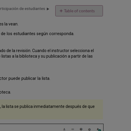
participación de estudiantes
Table of contents
Publicar
es la vean.
una
lista
so de los estudiantes según corresponda.
Ajustes
del
flujo
do de la revisión. Cuando el instructor selecciona el
de
listas a la biblioteca y su publicación a partir de las
trabajo
de
publicación
Envío
tor puede publicar la lista.
a
la
ioteca.
biblioteca
Publicación
, la lista se publica inmediatamente después de que
opcional
Publicación
directa
Publicación
opcional