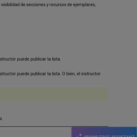
de
isibilidad de secciones y recursos de ejemplares,
publicación
de
listas
Exportar
o
imprimir
una
lista
Exportar
tructor puede publicar la lista.
o
imprimir
tructor puede publicar la lista. O bien, el instructor
una
sección
.
4