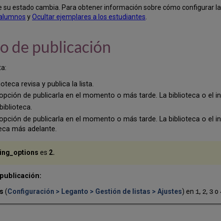
 su estado cambia. Para obtener información sobre cómo configurar la v
s alumnos
y
Ocultar ejemplares a los estudiantes
.
jo de publicación
ta:
ioteca revisa y publica la lista.
a opción de publicarla en el momento o más tarde. La biblioteca o el ins
biblioteca.
a opción de publicarla en el momento o más tarde. La biblioteca o el ins
oteca más adelante.
hing_options
es
2.
 publicación:
ns
(
Configuración > Leganto > Gestión de listas > Ajustes
) en
,
,
o
1
2
3