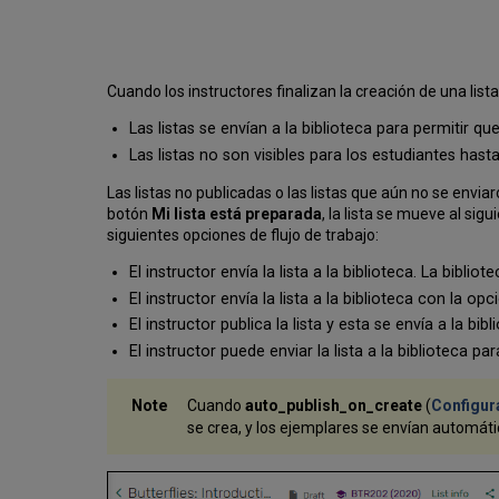
Cuando los instructores finalizan la creación de una lista,
Las listas se envían a la biblioteca para permitir 
Las listas no son visibles para los estudiantes ha
Las listas no publicadas o las listas que aún no se enviar
botón
Mi lista está preparada
, la lista se mueve al sigu
siguientes opciones de flujo de trabajo:
El instructor envía la lista a la biblioteca. La bibliote
El instructor envía la lista a la biblioteca con la o
El instructor publica la lista y esta se envía a la bibl
El instructor puede enviar la lista a la biblioteca para
Cuando
auto_publish_on_create
(
Configura
se crea, y los ejemplares se envían automáti