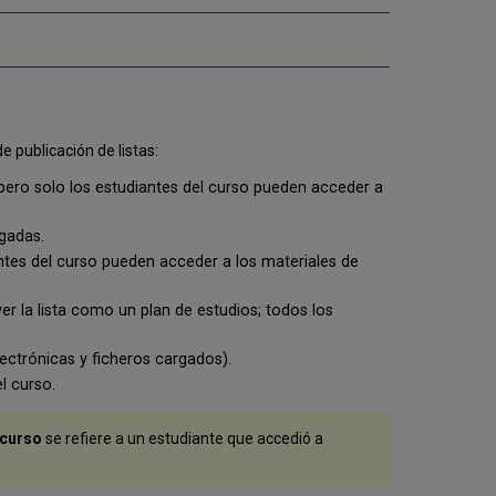
del
ejemplar
al
añadir
ejemplares
a
una
lista
e publicación de listas:
publicada
 pero solo los estudiantes del curso pueden acceder a
Configurar
el
estado
rgadas.
de
antes del curso pueden acceder a los materiales de
la
lista
r la lista como un plan de estudios; todos los
al
añadir
lectrónicas y ficheros cargados).
ejemplares
a
l curso.
una
lista
 curso
se refiere a un estudiante que accedió a
completa
Configurar
parámetros