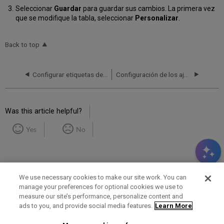
Seleccionar
Guardar
para guardar sus cambios. La primera vez
que se modifique la tabla, seleccionar
Personalizar
.
Back to top
Configurar etiquetas de despliegue para optar por los avisos de la biblioteca en Primo VE
Configuración de los ajustes de detalles personales para Primo VE
Was this article helpful?
Yes
No
We use necessary cookies to make our site work. You can
manage your preferences for optional cookies we use to
measure our site’s performance, personalize content and
Term of Use
Privacy Policy
Contact Us
ads to you, and provide social media features.
Learn More