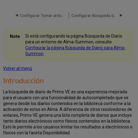
Seminarios
web
Configurar Tomar artículo para Primo VE
Configurar Búsqueda de periódicos para Primo VE
relacionados
Navegar
por
Diarios
Si está configurando la página Búsqueda de Diario
por
para un entorno de Alma-Summon, consulte
Categoría
Configurar la página Búsqueda de Diario para Alma-
Búsqueda
Summon
.
de
revistas
Volver al menú
por
lista
Introducción
AZ
Opciones
La búsqueda de diario de Primo VE es una experiencia mejorada
de
para el usuario con una funcionalidad de autocompletado que se
configuración
genera desde los diarios contenidos en la biblioteca conforme a la
activación de estos en Alma. A diferencia de otros resolvedores de
enlaces, Primo VE genera una lista completa de diarios que incluye
tanto diarios electrónicos como físicos contenidos en la biblioteca.
Esto le permite a los usuarios limitar los resultados a electrónicos o
físicos con la faceta Disponibilidad.