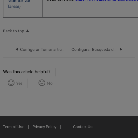
Monitorizar
Tareas
)
Back to top
Configurar Tomar artículo para Primo VE
Configurar Búsqueda de periódicos para Primo VE
Was this article helpful?
Yes
No
Term of Use
Privacy Policy
Contact Us