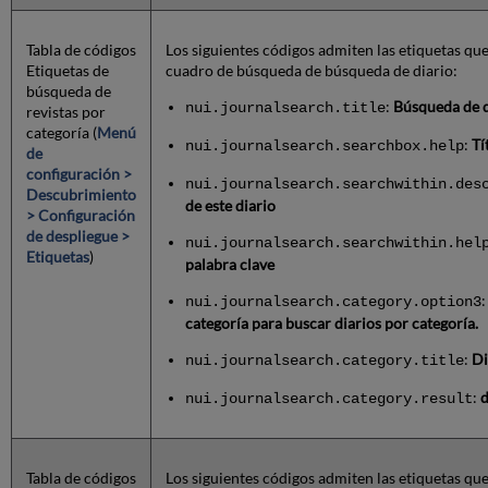
Tabla de códigos
Los siguientes códigos admiten las etiquetas qu
Etiquetas de
cuadro de búsqueda de búsqueda de diario:
búsqueda de
:
Búsqueda de d
nui.journalsearch.title
revistas por
categoría (
Menú
:
Tí
nui.journalsearch.searchbox.help
de
configuración >
nui.journalsearch.searchwithin.des
Descubrimiento
de este diario
> Configuración
de despliegue >
nui.journalsearch.searchwithin.hel
Etiquetas
)
palabra clave
nui.journalsearch.category.option3
categoría para buscar diarios por categoría.
:
Di
nui.journalsearch.category.title
:
nui.journalsearch.category.result
Tabla de códigos
Los siguientes códigos admiten las etiquetas qu