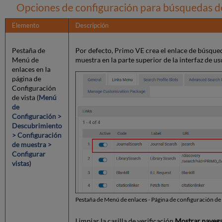
Opciones de configuración para búsquedas de
Elemento
Descripción
Pestaña de
Por defecto, Primo VE crea el enlace de búsqued
Menú de
muestra en la parte superior de la interfaz de us
enlaces en la
página de
Configuración
de vista (
Menú
de
Configuración >
Descubrimiento
> Configuración
de muestra >
Configurar
vistas
)
Pestaña de Menú de enlaces - Página de configuración de 
Limpiar la casilla de verificación
Mostrar navega