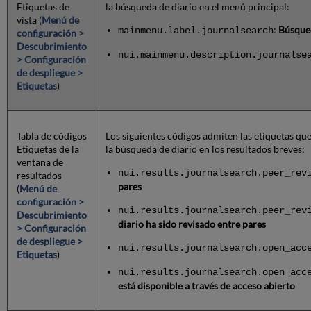
Etiquetas de
la búsqueda de diario en el menú principal:
vista (
Menú de
:
Búsqued
mainmenu.label.journalsearch
configuración >
Descubrimiento
nui.mainmenu.description.journalse
> Configuración
de despliegue >
Etiquetas
)
Tabla de códigos
Los siguientes códigos admiten las etiquetas qu
Etiquetas de la
la búsqueda de diario en los resultados breves:
ventana de
nui.results.journalsearch.peer_rev
resultados
pares
(
Menú de
configuración >
nui.results.journalsearch.peer_rev
Descubrimiento
diario ha sido revisado entre pares
> Configuración
de despliegue >
nui.results.journalsearch.open_acc
Etiquetas
)
nui.results.journalsearch.open_acc
está disponible a través de acceso abierto