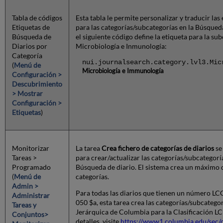
Tabla de códigos
Esta tabla le permite personalizar y traducir las
Etiquetas de
para las categorías/subcategorías en la Búsqued
Búsqueda de
el siguiente código define la etiqueta para la su
Diarios por
Microbiología e Inmunología:
Categoría
nui.journalsearch.category.lvl3.Mic
(
Menú de
Microbiología e Immunología
Configuración >
Descubrimiento
> Mostrar
Configuración >
Etiquetas
)
Monitorizar
La tarea
Crea fichero de categorías de diarios
se
Tareas >
para crear/actualizar las categorías/subcategorí
Programado
Búsqueda de diario. El sistema crea un máximo d
(
Menú de
categorías.
Admin >
Para todas las diarios que tienen un número 
Administrar
050 $a, esta tarea crea las categorías/subcategor
Tareas y
Jerárquica de Columbia para la Clasificación L
Conjuntos>
detalles, visite
https://www1.columbia.edu/sec/cu