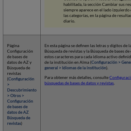
habilitada, la sección Cambiar sus res
siempre aparece en el lado izquierdo 
las categorías, en la página de resul
diario.
Página
En esta página se definen las letras y dígitos de l
Configuración
Búsqueda de revistas y la Búsqueda de bases de
de bases de
estos caracteres para cada idioma activo defini
datos de AZ y
de la institución en Alma (
Configuración > Gene
Búsqueda de
general > Idiomas de la institución
).
revistas
Para obtener más detalles, consulte
Configuraci
(
Configuración
búsquedas de bases de datos y revistas
.
>
Descubrimiento
> Otros >
Configuración
de bases de
datos de AZ
Búsqueda de
revistas
)