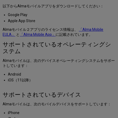
テ
ム
以下からAlmaモバイルアプリをダウンロードしてください：
サ
Google Play
ポ
Apple App Store
ー
ト
Almaモバイル２アプリのライセンス情報は、
「Alma Mobile
さ
EULA」
と
「Alma Mobile App」
に記載されています。
れ
て
サポートされているオペレーティングシ
い
ステム
る
デ
Almaモバイルは、次のデバイスオペレーティングシステムをサポー
バ
トしています：
イ
ス
Android
サ
iOS（11以降）
ポ
ー
ト
サポートされているデバイス
さ
れ
Almaモバイルは、次のモバイルデバイスをサポートしています：
て
い
iPhone
る