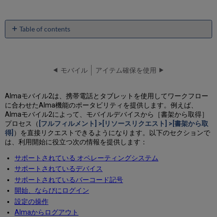
Table of contents
サ
ポ
ー
ト
モバイル
アイテム確保を使用
さ
れ
Almaモバイル2は、携帯電話とタブレットを使用してワークフロー
て
に合わせたAlma機能のポータビリティを提供します。例えば、
い
Almaモバイル2によって、モバイルデバイスから［書架から取得］
る
プロセス（
[フルフィルメント] >[リソースリクエスト] >[書架から取
オ
得]
）を直接リクエストできるようになります。以下のセクションで
ペ
は、利用開始に役立つ次の情報を提供します：
レ
ー
サポートされている
オペレーティングシステム
テ
サポートされているデバイス
ィ
サポートされているバーコード記号
ン
グ
開始、ならびにログイン
シ
設定の操作
ス
Almaからログアウト