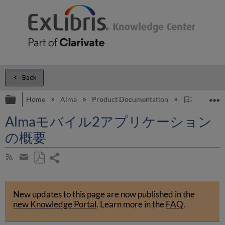
Back
Expand/collapse global hierarchy
E
Home
Alma
Product Documentation
日本語
Almaモバイル2アプリケーション
の概要
Share
Subscribe
by
page
Save
Share
RSS
as
by
PDF
New updates to this page are now published in the
email
new Knowledge Portal
.
Learn more in the
FAQ
.