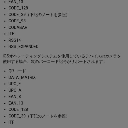
EAN_13
モ
CODE_128
バ
CODE_39（下記のノートを参照）
イ
ル
CODE_93
か
CODABAR
ら
ITF
ロ
RSS14
グ
RSS_EXPANDED
ア
ウ
iOSオペレーティングシステムを使用しているデバイスのカメラを
ト
使用する場合、次のバーコード記号がサポートされます：
す
る
QRコード
DATA_MATRIX
UPC_E
UPC_A
EAN_8
EAN_13
CODE_128
CODE_39（下記のノートを参照）
ITF