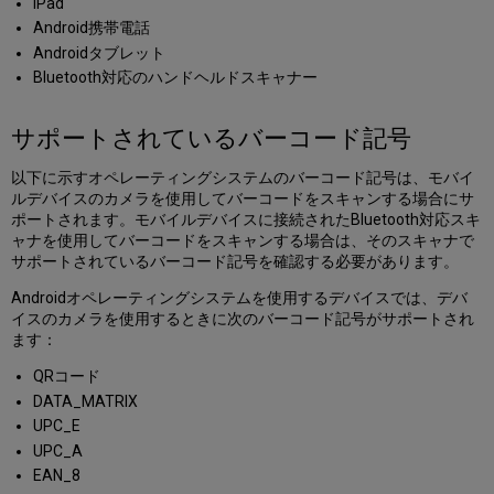
iPad
バ
Android携帯電話
ー
Androidタブレット
コ
Bluetooth対応のハンドヘルドスキャナー
ー
ド
記
サポートされているバーコード記号
号
開
以下に示すオペレーティングシステムのバーコード記号は、モバイ
始、
ルデバイスのカメラを使用してバーコードをスキャンする場合にサ
な
ポートされます。モバイルデバイスに接続されたBluetooth対応スキ
ら
ャナを使用してバーコードをスキャンする場合は、そのスキャナで
び
サポートされているバーコード記号を確認する必要があります。
に
ロ
Androidオペレーティングシステムを使用するデバイスでは、デバ
グ
イスのカメラを使用するときに次のバーコード記号がサポートされ
イ
ます：
ン
QRコード
設
定
DATA_MATRIX
の
UPC_E
操
UPC_A
作
EAN_8
Alma