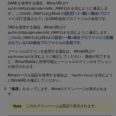
SAMLを使用する場合、Alma URLが
?
を含むように 修正しま
auth=SAML&idpCode=SAML_PROFILE
す 。この
はAlma の
[設定] > [一般] > [統合プロフ
SAML_PROFILE
ァイル]
で定義されているSAML統合プロファイルの名前です。
CASを使用する場合、Alma URLが
?
を含むように 修正します 。
auth=CAS&idpCode=CAS_PROFILE
この
はAlma の
設定>一般>統合プロファイルで定義
CAS_PROFILE
されているCAS統合プロファイルの名前です
。
ソーシャルログインを使用する場合は、 AlmaURLが
?
を含むように修正してください。接続が完了する
auth=social
と、Alma Mobileに利用可能なソーシャルログインのオプション
が表示されます。
Almaローカル認証を使用する場合は、
.を含むよう
?auth=local
にAlmaURLを修正してください。
「保存」
をタップします。Almaログインページが表示されま
す。
このログインページは英語で表示されます。